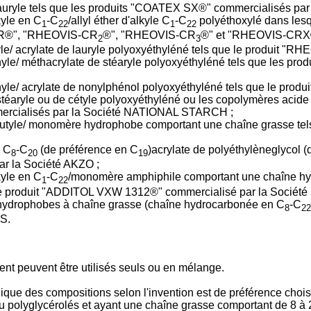
 lauryle tels que les produits "COATEX SX®" commercialisés pa
kyle en C
-C
/allyl éther d'alkyle C
-C
polyéthoxylé dans les
1
22
1
22
-CR®", "RHEOVIS-CR
®", "RHEOVIS-CR
®" et "RHEOVIS-CRX®
2
3
hyle/ acrylate de lauryle polyoxyéthyléné tels que le produit 
éthyle/ méthacrylate de stéaryle polyoxyéthyléné tels que le
thyle/ acrylate de nonylphénol polyoxyéthyléné tels que le pr
téaryle ou de cétyle polyoxyéthyléné ou les copolymères acide 
mercialisés par la Société NATIONAL STARCH ;
 butyle/ monomère hydrophobe comportant une chaîne grasse tel
n C
-C
(de préférence en C
)acrylate de polyéthylèneglycol (
8
20
19
r la Société AKZO ;
kyle en C
-C
/monomère amphiphile comportant une chaîne h
1
22
le produit "ADDITOL VXW 1312®" commercialisé par la Sociét
 hydrophobes à chaîne grasse (chaîne hydrocarbonée en C
-C
8
22
S.
t peuvent être utilisés seuls ou en mélange.
nique des compositions selon l'invention est de préférence choisi
 ou polyglycérolés et ayant une chaîne grasse comportant de 8 