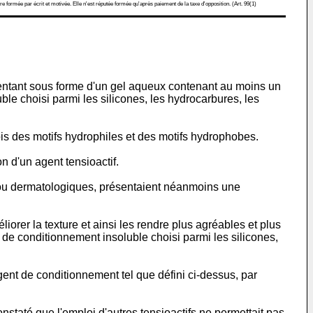
re formée par écrit et motivée. Elle n'est réputée formée qu'après paiement de la taxe d'opposition. (Art. 99(1)
sentant sous forme d'un gel aqueux contenant au moins un
le choisi parmi les silicones, les hydrocarbures, les
ois des motifs hydrophiles et des motifs hydrophobes.
n d'un agent tensioactif.
s ou dermatologiques, présentaient néanmoins une
iorer la texture et ainsi les rendre plus agréables et plus
t de conditionnement insoluble choisi parmi les silicones,
agent de conditionnement tel que défini ci-dessus, par
constaté que l'emploi d'autres tensioactifs ne permettait pas