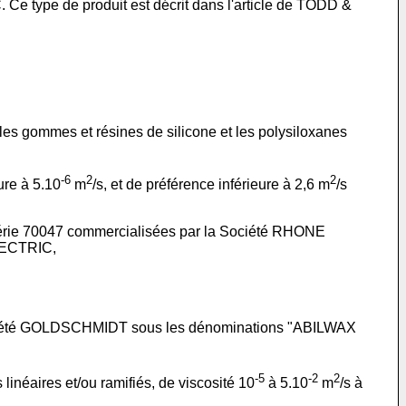
 type de produit est décrit dans l'article de TODD &
 les gommes et résines de silicone et les polysiloxanes
-6
2
2
ure à 5.10
m
/s, et de préférence inférieure à 2,6 m
/s
a série 70047 commercialisées par la Société RHONE
LECTRIC,
 Société GOLDSCHMIDT sous les dénominations "ABILWAX
-5
-2
2
linéaires et/ou ramifiés, de viscosité 10
à 5.10
m
/s à