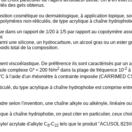
étés des gels obtenus.
ition cosmétique ou dermatologique, à application topique, so
opolymères non-réticulés, de type acrylique à chaîne hydrophobe
ue dans un rapport de 1/20 à 1/5 par rapport au copolymère asso
et
rmi une silicone, un hydrocarbure, un alcool gras ou un ester g
oids total de la composition.
nt viscoélastique. De préférence ils sont caractérisés par un an
2
-2
dule complexe G* < 200 N/m
dans la plage de fréquence 10
à 
5°C à l'aide d'un rhéomètre à contrainte imposée (CARRIMED 
culé, du type acrylique à chaîne hydrophobe est comprise entre 
re selon l'invention, une chaîne alkyle ou alkényle, linéaire o
que à chaîne hydrophobe, on peut citer en particulier, ceux choi
yle/ acrylate d'alkyle C
-C
tels que le produit "ACUSOL 823®
8
22