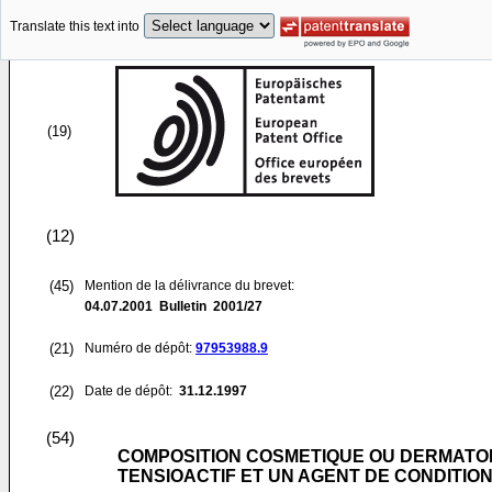
Translate this text into
(19)
(12)
(45)
Mention de la délivrance du brevet:
04.07.2001
Bulletin 2001/27
(21)
Numéro de dépôt:
97953988.9
(22)
Date de dépôt:
31.12.1997
(54)
COMPOSITION COSMETIQUE OU DERMATOL
TENSIOACTIF ET UN AGENT DE CONDITI