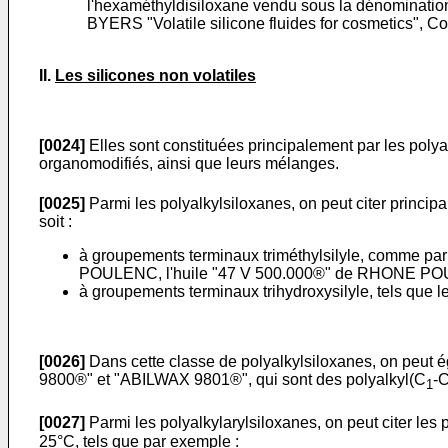
l'hexaméthyldisiloxane vendu sous la dénominati
BYERS "Volatile silicone fluides for cosmetics", Co
II.
Les silicones non volatiles
[0024]
Elles sont constituées principalement par les polya
organomodifiés, ainsi que leurs mélanges.
[0025]
Parmi les polyalkylsiloxanes, on peut citer princip
soit :
à groupements terminaux triméthylsilyle, comme par 
POULENC, l'huile "47 V 500.000®" de RHONE PO
à groupements terminaux trihydroxysilyle, tels qu
[0026]
Dans cette classe de polyalkylsiloxanes, on peu
9800®" et "ABILWAX 9801®", qui sont des polyalkyl(C
-
1
[0027]
Parmi les polyalkylarylsiloxanes, on peut citer les
25°C, tels que par exemple :