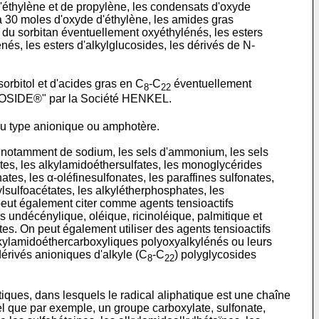
'éthylène et de propylène, les condensats d'oxyde
à 30 moles d'oxyde d'éthylène, les amides gras
 du sorbitan éventuellement oxyéthylénés, les esters
és, les esters d'alkylglucosides, les dérivés de N-
orbitol et d'acides gras en C
-C
éventuellement
8
22
YCOSIDE®" par la Société HENKEL.
 du type anionique ou amphotère.
 et notamment de sodium, les sels d'ammonium, les sels
tes, les alkylamidoéthersulfates, les monoglycérides
nates, les α-oléfinesulfonates, les paraffines sulfonates,
ylsulfoacétates, les alkylétherphosphates, les
peut également citer comme agents tensioactifs
es undécénylique, oléique, ricinoléique, palmitique et
tes. On peut également utiliser des agents tensioactifs
alkylamidoéthercarboxyliques polyoxyalkylénés ou leurs
dérivés anioniques d'alkyle (C
-C
) polyglycosides
8
22
tiques, dans lesquels le radical aliphatique est une chaîne
l que par exemple, un groupe carboxylate, sulfonate,