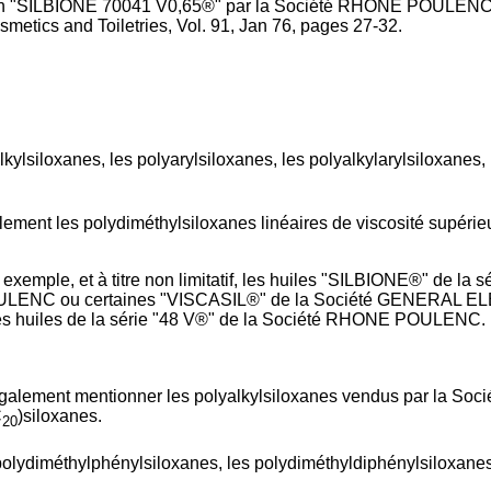
on "SILBIONE 70041 V0,65®" par la Société RHONE POULENC. Ce
smetics and Toiletries, Vol. 91, Jan 76, pages 27-32.
lkylsiloxanes, les polyarylsiloxanes, les polyalkylarylsiloxanes,
alement les polydiméthylsiloxanes linéaires de viscosité supérie
exemple, et à titre non limitatif, les huiles "SILBIONE®" de l
ULENC ou certaines "VISCASIL®" de la Société GENERAL E
e les huiles de la série "48 V®" de la Société RHONE POULENC.
t également mentionner les polyalkylsiloxanes vendus par la
C
)siloxanes.
20
 polydiméthylphénylsiloxanes, les polydiméthyldiphénylsiloxanes 