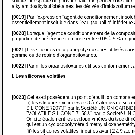
sulfate, phosphate ou phosphonate. On peut encore citer p
alkylamidoalkylsulfobétaines, les dérivés d'imidazolium
[0019]
Par l'expression "agent de conditionnement insolubl
essentiellement insoluble dans l'eau (solubilité inférieure
[0020]
Lorsque l'agent de conditionnement de la compositio
proportion de préférence comprise entre 0,05 à 5 % en poid
[0021]
Les silicones ou organopolysiloxanes utilisés dans
gomme ou de résine d'organosiloxanes.
[0022]
Parmi les organosiloxanes utilisés conformément à la 
I.
Les silicones volatiles
[0023]
Celles-ci possèdent un point d'ébullition compris en
(i) les silicones cycliques de 3 à 7 atomes de sili
SILICONE 7207®" par la Société UNION CARBIDE
"VOLATILE SILICONE 7158®" par la Société UNI
On cite également les cyclopolymères du type di
qui est un cyclocopolymère diméthylsiloxane/méthyl
(ii) les silicones volatiles linéaires ayant 2 à 9 at