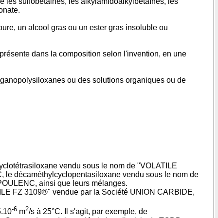
 les sulfobétaines, les alkylamidoalkylbétaïnes, les
onate.
ure, un alcool gras ou un ester gras insoluble ou
 présente dans la composition selon l'invention, en une
'organopolysiloxanes ou des solutions organiques ou de
thylcyclotétrasiloxane vendu sous le nom de "VOLATILE
e décaméthylcyclopentasiloxane vendu sous le nom de
OULENC, ainsi que leurs mélanges.
LATILE FZ 3109®" vendue par la Société UNION CARBIDE,
-6
2
5.10
m
/s à 25°C. Il s'agit, par exemple, de