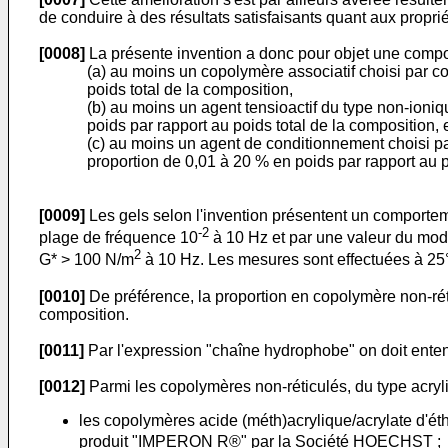
de conduire à des résultats satisfaisants quant aux propri
[0008]
La présente invention a donc pour objet une compos
(a) au moins un copolymère associatif choisi par c
poids total de la composition,
(b) au moins un agent tensioactif du type non-ioniq
poids par rapport au poids total de la composition, 
(c) au moins un agent de conditionnement choisi pa
proportion de 0,01 à 20 % en poids par rapport au p
[0009]
Les gels selon l'invention présentent un comporteme
-2
plage de fréquence 10
à 10 Hz et par une valeur du mo
2
G* > 100 N/m
à 10 Hz. Les mesures sont effectuées à 2
[0010]
De préférence, la proportion en copolymère non-réti
composition.
[0011]
Par l'expression "chaîne hydrophobe" on doit entend
[0012]
Parmi les copolymères non-réticulés, du type acryli
les copolymères acide (méth)acrylique/acrylate d'éth
produit "IMPERON R®" par la Société HOECHST ;