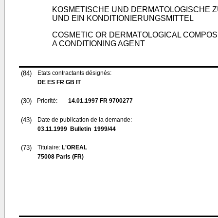
KOSMETISCHE UND DERMATOLOGISCHE ZU
UND EIN KONDITIONIERUNGSMITTEL
COSMETIC OR DERMATOLOGICAL COMPOSITI
A CONDITIONING AGENT
(84)
Etats contractants désignés:
DE ES FR GB IT
(30)
Priorité:
14.01.1997
FR 9700277
(43)
Date de publication de la demande:
03.11.1999
Bulletin 1999/44
(73)
Titulaire:
L'OREAL
75008 Paris (FR)