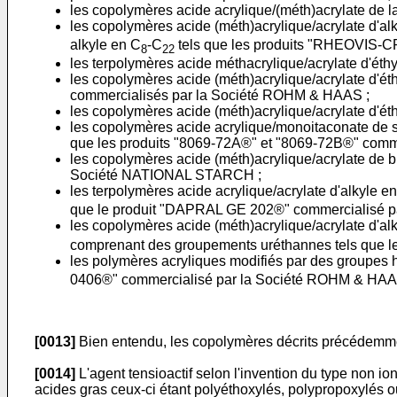
les copolymères acide acrylique/(méth)acrylate de
les copolymères acide (méth)acrylique/acrylate d'al
alkyle en C
-C
tels que les produits "RHEOVIS
8
22
les terpolymères acide méthacrylique/acrylate d'ét
les copolymères acide (méth)acrylique/acrylate d'
commercialisés par la Société ROHM & HAAS ;
les copolymères acide (méth)acrylique/acrylate d'é
les copolymères acide acrylique/monoitaconate de s
que les produits "8069-72A®" et "8069-72B®" com
les copolymères acide (méth)acrylique/acrylate de
Société NATIONAL STARCH ;
les terpolymères acide acrylique/acrylate d'alkyle e
que le produit "DAPRAL GE 202®" commercialisé pa
les copolymères acide (méth)acrylique/acrylate d'al
comprenant des groupements uréthannes tels que 
les polymères acryliques modifiés par des groupes
0406®" commercialisé par la Société ROHM & HAA
[0013]
Bien entendu, les copolymères décrits précédemmen
[0014]
L'agent tensioactif selon l'invention du type non io
acides gras ceux-ci étant polyéthoxylés, polypropoxylés