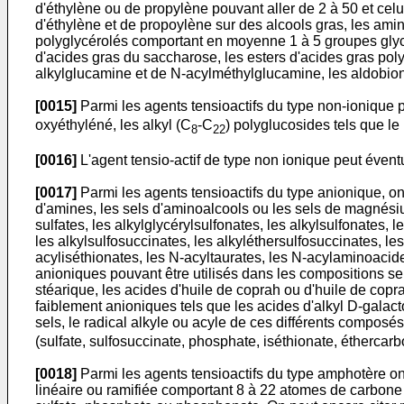
d'éthylène ou de propylène pouvant aller de 2 à 50 et ce
d'éthylène et de propoylène sur des alcools gras, les am
polyglycérolés comportant en moyenne 1 à 5 groupes glycér
d'acides gras du saccharose, les esters d'acides gras pol
alkylglucamine et de N-acylméthylglucamine, les aldobio
[0015]
Parmi les agents tensioactifs du type non-ionique p
oxyéthyléné, les alkyl (C
-C
) polyglucosides tels que 
8
22
[0016]
L'agent tensio-actif de type non ionique peut évent
[0017]
Parmi les agents tensioactifs du type anionique, on
d'amines, les sels d'aminoalcools ou les sels de magnésiu
sulfates, les alkylglycérylsulfonates, les alkylsulfonates, 
les alkylsulfosuccinates, les alkyléthersulfosuccinates, l
acyliséthionates, les N-acyltaurates, les N-acylaminoacid
anioniques pouvant être utilisés dans les compositions selo
stéarique, les acides d'huile de coprah ou d'huile de copr
faiblement anioniques tels que les acides d'alkyl D-galac
sels, le radical alkyle ou acyle de ces différents compos
(sulfate, sulfosuccinate, phosphate, iséthionate, éthercarb
[0018]
Parmi les agents tensioactifs du type amphotère on 
linéaire ou ramifiée comportant 8 à 22 atomes de carbone