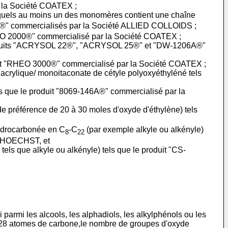
r la Société COATEX ;
quels au moins un des monomères contient une chaîne
" commercialisés par la Société ALLIED COLLOIDS ;
"RHEO 2000®" commercialisé par la Société COATEX ;
s produits "ACRYSOL 22®", "ACRYSOL 25®" et "DW-1206A®"
oduit "RHEO 3000®" commercialisé par la Société COATEX ;
acrylique/ monoitaconate de cétyle polyoxyéthyléné tels
s que le produit "8069-146A®" commercialisé par la
de préférence de 20 à 30 moles d'oxyde d'éthylène) tels
ydrocarbonée en C
-C
(par exemple alkyle ou alkényle)
8
22
é HOECHST, et
tels que alkyle ou alkényle) tels que le produit "CS-
 parmi les alcools, les alphadiols, les alkylphénols ou les
à 28 atomes de carbone,le nombre de groupes d'oxyde