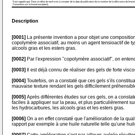
Il est rappelé que: Dans un délai de neuf mois à compter de la date de publication de la mention de la délivrance de brevet
Convention sur le brevet européen).
Description
[0001]
La présente invention a pour objet une compositio
copolymère associatif, au moins un agent tensioactif de t
alcools gras et les esters gras.
[0002]
Par l'expression "copolymère associatif", on entend
[0003]
Il est déjà connu de réaliser des gels de forte visco
[0004]
Toutefois, on a constaté que ces gels s'ils consti
mauvaise texture rendant les gels difficilement préhensible
[0005]
Après différentes études sur ces gels, on a constaté
faciles à appliquer sur la peau, et plus particulièrement 
les hydrocarbures, les alcools gras et les esters gras.
[0006]
On a en effet constaté que l'amélioration de la qual
rapport par exemple à une huile naturelle telle qu'une huil
[0007]
Cette amélioration s'est par ailleurs avérée résulter 