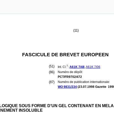
(11)
FASCICULE DE BREVET EUROPEEN
(51)
7
Int. Cl.
:
A61K
7/48
,
A61K
7/06
(86)
Numéro de dépôt:
PCT/FR9702/472
(87)
Numéro de publication internationale:
WO 9831/334
(
23.07.1998
Gazette 1998
OGIQUE SOUS FORME D'UN GEL CONTENANT EN MELA
ONNEMENT INSOLUBLE