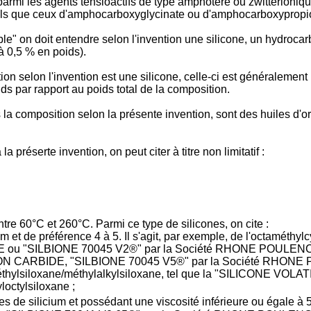
armi les agents tensioactifs de type amphotère ou zwittérionique
 tels que ceux d'amphocarboxyglycinate ou d'amphocarboxypropi
e" on doit entendre selon l'invention une silicone, un hydrocarb
 à 0,5 % en poids).
n selon l'invention est une silicone, celle-ci est généralement
s par rapport au poids total de la composition.
 la composition selon la présente invention, sont des huiles d
préserte invention, on peut citer à titre non limitatif :
tre 60°C et 260°C. Parmi ce type de silicones, on cite :
cium et de préférence 4 à 5. Il s'agit, par exemple, de l'octamé
 ou "SILBIONE 70045 V2®" par la Société RHONE POULENC, l
ON CARBIDE, "SILBIONE 70045 V5®" par la Société RHONE P
méthylsiloxane/méthylalkylsiloxane, tel que la "SILICONE VO
octylsiloxane ;
omes de silicium et possédant une viscosité inférieure ou égale à 