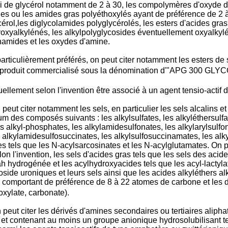
lui de glycérol notamment de 2 à 30, les compolymères d'oxyde d
ines ou les amides gras polyéthoxylés ayant de préférence de 2 
ol,les diglycolamides polyglycérolés, les esters d'acides gras
yoxyalkylénés, les alkylpolyglycosides éventuellement oxyalkylén
namides et les oxydes d'amine.
articulièrement préférés, on peut citer notamment les esters de s
le produit commercialisé sous la dénomination d'"APG 300 GL
uellement selon l'invention être associé à un agent tensio-actif
 peut citer notamment les sels, en particulier les sels alcalins
m des composés suivants : les alkylsulfates, les alkyléthersulfa
les alkyl-phosphates, les alkylamidesulfonates, les alkylarylsulfo
es alkylamidesulfosuccinates, les alkylsulfosuccinamates, les alk
es tels que les N-acylsarcosinates et les N-acylglutamates. On 
n l'invention, les sels d'acides gras tels que les sels des acid
ah hydrogénée et les acylhydroxyacides tels que les acyl-lactyla
toside uroniques et leurs sels ainsi que les acides alkyléthers 
és comportant de préférence de 8 à 22 atomes de carbone et les 
oxylate, carbonate).
peut citer les dérivés d'amines secondaires ou tertiaires alipha
 et contenant au moins un groupe anionique hydrosolubilisant te