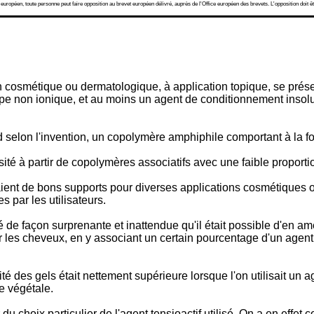
 européen, toute personne peut faire opposition au brevet européen délivré, auprès de l'Office européen des brevets. L'opposition doit êt
n cosmétique ou dermatologique, à application topique, se pré
ype non ionique, et au moins un agent de conditionnement insolub
 selon l'invention, un copolymère amphiphile comportant à la f
sité à partir de copolymères associatifs avec une faible proportio
tuaient de bons supports pour diverses applications cosmétique
s par les utilisateurs.
 de façon surprenante et inattendue qu'il était possible d'en amél
sur les cheveux, en y associant un certain pourcentage d'un agen
ité des gels était nettement supérieure lorsque l'on utilisait un 
e végétale.
du choix particulier de l'agent tensioactif utilisé. On a en effet 