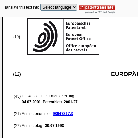
Translate this text into
(19)
EUROPÄI
(12)
(45)
Hinweis auf die Patenterteilung:
04.07.2001
Patentblatt 2001/27
(21)
Anmeldenummer:
98947367.3
(22)
Anmeldetag:
30.07.1998