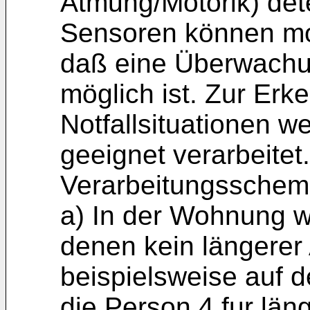
Atmung/Motorik) dete
Sensoren können mod
daß eine Überwach
möglich ist. Zur Er
Notfallsituationen 
geeignet verarbeitet
Verarbeitungsschema
a) In der Wohnung we
denen kein längerer 
beispielsweise auf 
die Person 4 fur län