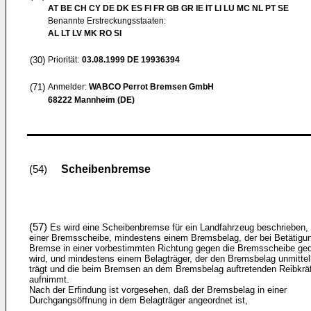
AT BE CH CY DE DK ES FI FR GB GR IE IT LI LU MC NL PT SE
Benannte Erstreckungsstaaten:
AL LT LV MK RO SI
(30)
Priorität:
03.08.1999
DE 19936394
(71)
Anmelder:
WABCO Perrot Bremsen GmbH
68222 Mannheim (DE)
Scheibenbremse
(54)
(57)
Es wird eine Scheibenbremse für ein Landfahrzeug beschrieben, 
einer Bremsscheibe, mindestens einem Bremsbelag, der bei Betätigu
Bremse in einer vorbestimmten Richtung gegen die Bremsscheibe ged
wird, und mindestens einem Belagträger, der den Bremsbelag unmittel
trägt und die beim Bremsen an dem Bremsbelag auftretenden Reibkrä
aufnimmt.
Nach der Erfindung ist vorgesehen, daß der Bremsbelag in einer
Durchgangsöffnung in dem Belagträger angeordnet ist,