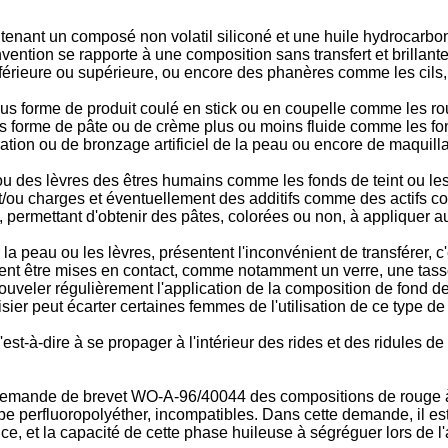
ntenant un composé non volatil siliconé et une huile hydrocarbo
vention se rapporte à une composition sans transfert et brillant
érieure ou supérieure, ou encore des phanères comme les cils, l
 forme de produit coulé en stick ou en coupelle comme les roug
us forme de pâte ou de crème plus ou moins fluide comme les fonds
ration ou de bronzage artificiel de la peau ou encore de maquil
ou des lèvres des êtres humains comme les fonds de teint ou l
 et/ou charges et éventuellement des additifs comme des actifs 
, permettant d'obtenir des pâtes, colorées ou non, à appliquer a
a peau ou les lèvres, présentent l'inconvénient de transférer, c
vent être mises en contact, comme notamment un verre, une tasse,
veler régulièrement l'application de la composition de fond de t
ier peut écarter certaines femmes de l'utilisation de ce type de
st-à-dire à se propager à l'intérieur des rides et des ridules de 
emande de brevet WO-A-96/40044 des compositions de rouge à lè
pe perfluoropolyéther, incompatibles. Dans cette demande, il est, 
, et la capacité de cette phase huileuse à ségréguer lors de l'ap