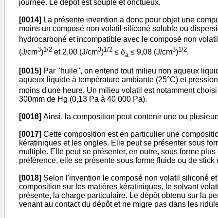
journée. Le dépôt est souple et onctueux.
[0014]
La présente invention a donc pour objet une compo
moins un composé non volatil siliconé soluble ou dispersib
hydrocarboné et incompatible avec le composé non volatil 
3
1/2
3
1/2
3
1/2
(J/cm
)
et 2,00 (J/cm
)
≤ δ
≤ 9,08 (J/cm
)
.
a
[0015]
Par "huile", on entend tout milieu non aqueux liqu
aqueux liquide à température ambiante (25°C) et pression
moins d'une heure. Un milieu volatil est notamment chois
300mm de Hg (0,13 Pa à 40 000 Pa).
[0016]
Ainsi, la composition peut contenir une ou plusieur
[0017]
Cette composition est en particulier une compositio
kératiniques et les ongles. Elle peut se présenter sous 
multiple. Elle peut se présenter, en outre, sous forme plu
préférence, elle se présente sous forme fluide ou de stick 
[0018]
Selon l'invention le composé non volatil siliconé et
composition sur les matières kératiniques, le solvant volat
présente, la charge particulaire. Le dépôt obtenu sur la p
venant au contact du dépôt et ne migre pas dans les ridu