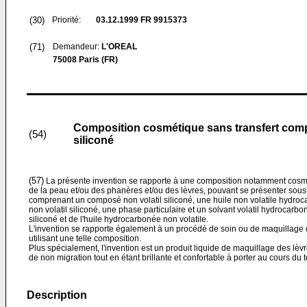
(30)
Priorité:
03.12.1999
FR 9915373
(71)
Demandeur:
L'OREAL
75008 Paris (FR)
Composition cosmétique sans transfert comp
(54)
siliconé
(57)
La présente invention se rapporte à une composition notamment cosmét
de la peau et/ou des phanères et/ou des lèvres, pouvant se présenter sous 
comprenant un composé non volatil siliconé, une huile non volatile hydr
non volatil siliconé, une phase particulaire et un solvant volatil hydrocarb
siliconé et de l'huile hydrocarbonée non volatile.
L'invention se rapporte également à un procédé de soin ou de maquillage 
utilisant une telle composition.
Plus spécialement, l'invention est un produit liquide de maquillage des lèvr
de non migration tout en étant brillante et confortable à porter au cours du 
Description