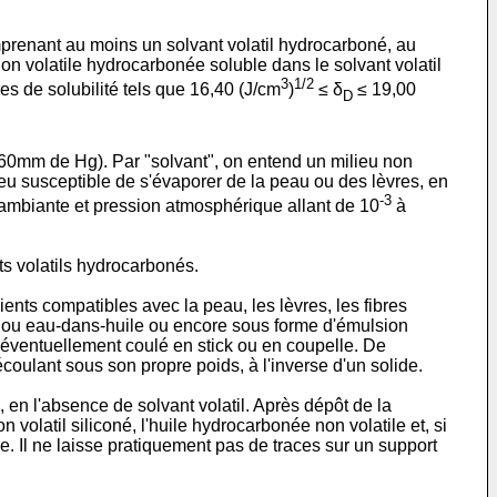
prenant au moins un solvant volatil hydrocarboné, au
on volatile hydrocarbonée soluble dans le solvant volatil
3
1/2
s de solubilité tels que 16,40 (J/cm
)
≤ δ
≤ 19,00
D
760mm de Hg). Par "solvant", on entend un milieu non
eu susceptible de s'évaporer de la peau ou des lèvres, en
-3
 ambiante et pression atmosphérique allant de 10
à
ts volatils hydrocarbonés.
nts compatibles avec la peau, les lèvres, les fibres
au ou eau-dans-huile ou encore sous forme d'émulsion
, éventuellement coulé en stick ou en coupelle. De
écoulant sous son propre poids, à l'inverse d'un solide.
 en l'absence de solvant volatil. Après dépôt de la
volatil siliconé, l'huile hydrocarbonée non volatile et, si
e. Il ne laisse pratiquement pas de traces sur un support