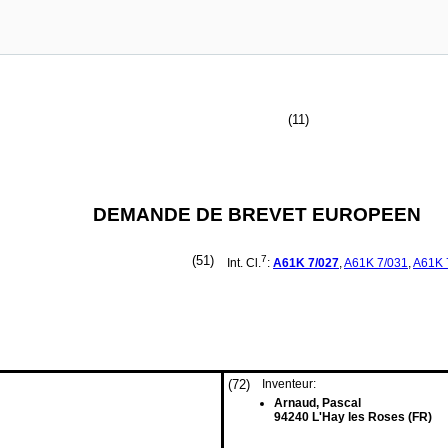
(11)
DEMANDE DE BREVET EUROPEEN
(51)
7
Int. Cl.
:
A61K
7/027
,
A61K
7/031
,
A61K
(72)
Inventeur:
Arnaud, Pascal
94240 L'Hay les Roses (FR)