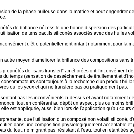
n de la phase huileuse dans la matrice et peut engendrer des 
ce.
priétés de brillance nécessite une bonne dispersion des particul
tilisation de tensioactifs siliconés associés avec des huiles vol
l'inconvénient d'être potentiellement irritant notamment pour la
 un autre moyen d'améliorer la brillance des compositions sans 
propriétés de "sans transfert" améliorées ont l'inconvénient de 
cours du temps (sensation de dessèchement, de tiraillement et d'i
 consommateurs sont toujours à la recherche d'un produit brillant
vres ou les yeux et qui ne transfère pas ou pratiquement pas.
ésentant pas les inconvénients ci-dessus et ayant notamment de 
ononcé, tout en conférant au dépôt un aspect plus ou moins bri
s elle est appliquée, aussi bien lors de l'application qu'au cours
rprenante, que l'utilisation d'un composé non volatil siliconé, 
articulier, dans une composition physiologiquement acceptable et
s du tout, ne migrant pas, résistant à l'eau, tout en étant très ag