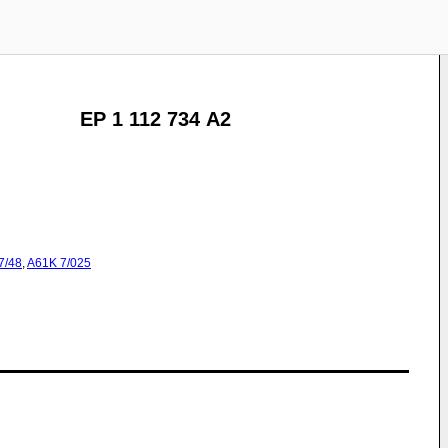
EP 1 112 734 A2
7/48
,
A61K
7/025