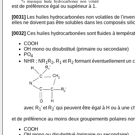
est de préférence égal ou supérieur à 1.
[0031]
Les huiles hydrocarbonées non volatiles de l'invent
elles ne doivent pas être solubles dans les composés sil
[0032]
Ces huiles hydrocarbonées sont fluides à températ
COOH
OH mono ou disubstitué (primaire ou secondaire)
PO
4
NHR ; NR
R
, R
et R
formant éventuellement un cy
1
2
1
2
avec R
' et R
' qui peuvent être égal à H ou à une c
1
2
et de préférence au moins deux groupements polaires non
COOH
OH mono ou disubstitué (primaire ou secondaire)