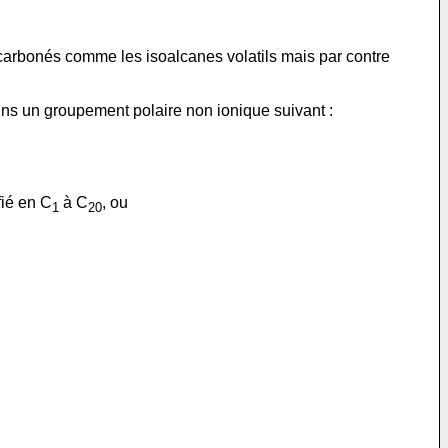
ocarbonés comme les isoalcanes volatils mais par contre
ns un groupement polaire non ionique suivant :
fié en C
à C
, ou
1
20