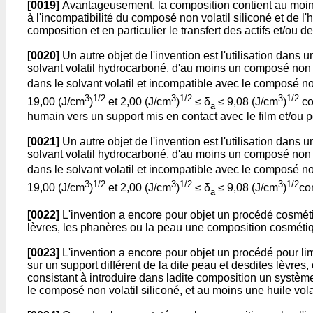
[0019]
Avantageusement, la composition contient au moins 
à l'incompatibilité du composé non volatil siliconé et de l'
composition et en particulier le transfert des actifs et/ou 
[0020]
Un autre objet de l'invention est l'utilisation dans
solvant volatil hydrocarboné, d'au moins un composé non vo
dans le solvant volatil et incompatible avec le composé no
3
1/2
3
1/2
3
1/2
19,00 (J/cm
)
et 2,00 (J/cm
)
≤ δ
≤ 9,08 (J/cm
)
co
a
humain vers un support mis en contact avec le film et/ou p
[0021]
Un autre objet de l'invention est l'utilisation dans
solvant volatil hydrocarboné, d'au moins un composé non vo
dans le solvant volatil et incompatible avec le composé no
3
1/2
3
1/2
3
1/2
19,00 (J/cm
)
et 2,00 (J/cm
)
≤ δ
≤ 9,08 (J/cm
)
co
a
[0022]
L'invention a encore pour objet un procédé cosméti
lèvres, les phanères ou la peau une composition cosméti
[0023]
L'invention a encore pour objet un procédé pour limi
sur un support différent de la dite peau et desdites lèvre
consistant à introduire dans ladite composition un systè
le composé non volatil siliconé, et au moins une huile vol