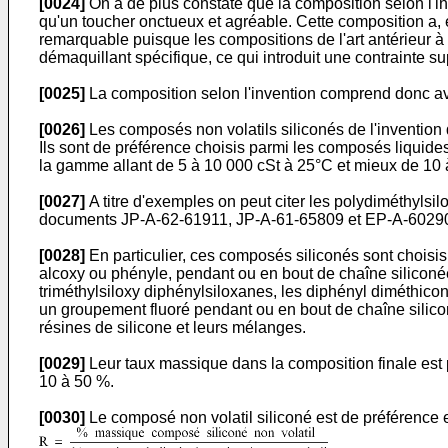
[0024]
On a de plus constaté que la composition selon l'inv
qu'un toucher onctueux et agréable. Cette composition a, e
remarquable puisque les compositions de l'art antérieur à p
démaquillant spécifique, ce qui introduit une contrainte sup
[0025]
La composition selon l'invention comprend donc a
[0026]
Les composés non volatils siliconés de l'invention 
Ils sont de préférence choisis parmi les composés liquide
la gamme allant de 5 à 10 000 cSt à 25°C et mieux de 10 
[0027]
A titre d'exemples on peut citer les polydiméthylsil
documents JP-A-62-61911, JP-A-61-65809 et EP-A-602905,
[0028]
En particulier, ces composés siliconés sont choisi
alcoxy ou phényle, pendant ou en bout de chaîne siliconé
triméthylsiloxy diphénylsiloxanes, les diphényl diméthicone
un groupement fluoré pendant ou en bout de chaîne silicon
résines de silicone et leurs mélanges.
[0029]
Leur taux massique dans la composition finale est
10 à 50 %.
[0030]
Le composé non volatil siliconé est de préférence en