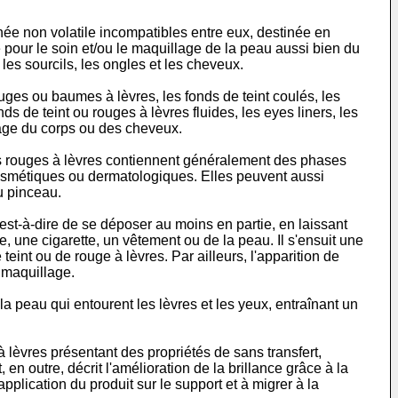
née non volatile incompatibles entre eux, destinée en
e pour le soin et/ou le maquillage de la peau aussi bien du
es sourcils, les ongles et les cheveux.
es ou baumes à lèvres, les fonds de teint coulés, les
 de teint ou rouges à lèvres fluides, les eyes liners, les
lage du corps ou des cheveux.
es rouges à lèvres contiennent généralement des phases
cosmétiques ou dermatologiques. Elles peuvent aussi
u pinceau.
'est-à-dire de se déposer au moins en partie, en laissant
 une cigarette, un vêtement ou de la peau. Il s'ensuit une
eint ou de rouge à lèvres. Par ailleurs, l'apparition de
 maquillage.
la peau qui entourent les lèvres et les yeux, entraînant un
vres présentant des propriétés de sans transfert,
en outre, décrit l'amélioration de la brillance grâce à la
plication du produit sur le support et à migrer à la