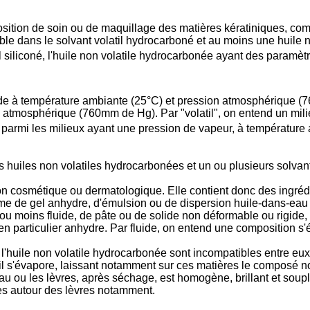
sition de soin ou de maquillage des matières kératiniques, com
le dans le solvant volatil hydrocarboné et au moins une huile n
siliconé, l'huile non volatile hydrocarbonée ayant des paramètre
ide à température ambiante (25°C) et pression atmosphérique (
 atmosphérique (760mm de Hg). Par "volatil", on entend un mili
i parmi les milieux ayant une pression de vapeur, à température
s huiles non volatiles hydrocarbonées et un ou plusieurs solvan
n cosmétique ou dermatologique. Elle contient donc des ingrédie
forme de gel anhydre, d'émulsion ou de dispersion huile-dans-e
s ou moins fluide, de pâte ou de solide non déformable ou rigide
en particulier anhydre. Par fluide, on entend une composition s'
 l'huile non volatile hydrocarbonée sont incompatibles entre eux,
il s'évapore, laissant notamment sur ces matières le composé non 
eau ou les lèvres, après séchage, est homogène, brillant et soupl
les autour des lèvres notamment.