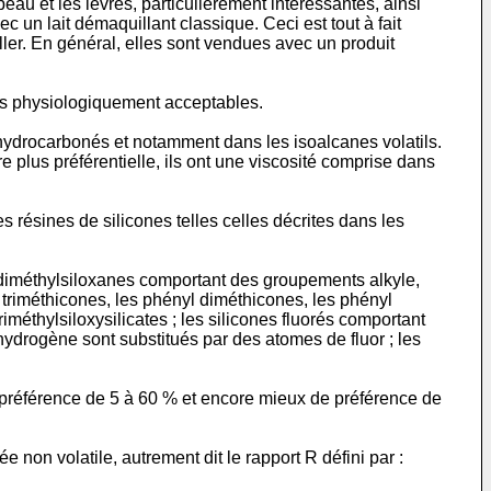
eau et les lèvres, particulièrement intéressantes, ainsi
 un lait démaquillant classique. Ceci est tout à fait
iller. En général, elles sont vendues avec un produit
és physiologiquement acceptables.
s hydrocarbonés et notamment dans les isoalcanes volatils.
 plus préférentielle, ils ont une viscosité comprise dans
s résines de silicones telles celles décrites dans les
lydiméthylsiloxanes comportant des groupements alkyle,
triméthicones, les phényl diméthicones, les phényl
iméthylsiloxysilicates ; les silicones fluorés comportant
ydrogène sont substitués par des atomes de fluor ; les
 préférence de 5 à 60 % et encore mieux de préférence de
 non volatile, autrement dit le rapport R défini par :