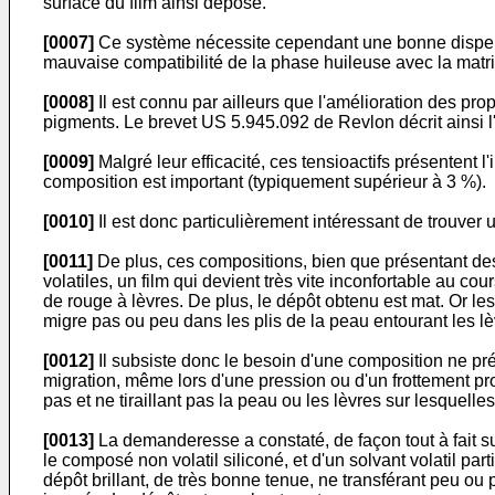
surface du film ainsi déposé.
[0007]
Ce système nécessite cependant une bonne dispersio
mauvaise compatibilité de la phase huileuse avec la matri
[0008]
Il est connu par ailleurs que l'amélioration des pro
pigments. Le brevet US 5.945.092 de Revlon décrit ainsi l'u
[0009]
Malgré leur efficacité, ces tensioactifs présentent 
composition est important (typiquement supérieur à 3 %).
[0010]
Il est donc particulièrement intéressant de trouver
[0011]
De plus, ces compositions, bien que présentant des 
volatiles, un film qui devient très vite inconfortable au 
de rouge à lèvres. De plus, le dépôt obtenu est mat. Or les
migre pas ou peu dans les plis de la peau entourant les lè
[0012]
Il subsiste donc le besoin d'une composition ne pr
migration, même lors d'une pression ou d'un frottement pr
pas et ne tiraillant pas la peau ou les lèvres sur lesquelle
[0013]
La demanderesse a constaté, de façon tout à fait su
le composé non volatil siliconé, et d'un solvant volatil p
dépôt brillant, de très bonne tenue, ne transférant peu ou pa