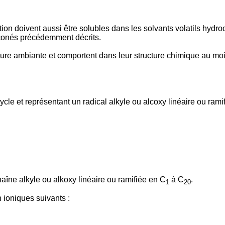
ion doivent aussi être solubles dans les solvants volatils hydr
iconés précédemment décrits.
ure ambiante et comportent dans leur structure chimique au moi
cle et représentant un radical alkyle ou alcoxy linéaire ou rami
haîne alkyle ou alkoxy linéaire ou ramifiée en C
à C
.
1
20
 ioniques suivants :