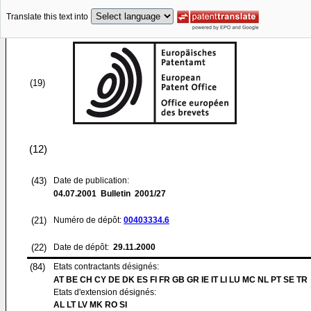
Translate this text into
(19)
(12)
(43)
Date de publication:
04.07.2001
Bulletin 2001/27
(21)
Numéro de dépôt:
00403334.6
(22)
Date de dépôt:
29.11.2000
(84)
Etats contractants désignés:
AT BE CH CY DE DK ES FI FR GB GR IE IT LI LU MC NL PT SE TR
Etats d'extension désignés:
AL LT LV MK RO SI