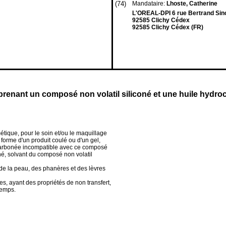
(74)
Mandataire:
Lhoste, Catherine
L'OREAL-DPI 6 rue Bertrand Sin
92585 Clichy Cédex
92585 Clichy Cédex (FR)
renant un composé non volatil siliconé et une huile hydro
ique, pour le soin et/ou le maquillage
forme d'un produit coulé ou d'un gel,
ocarbonée incompatible avec ce composé
oné, solvant du composé non volatil
de la peau, des phanères et des lèvres
es, ayant des propriétés de non transfert,
temps.