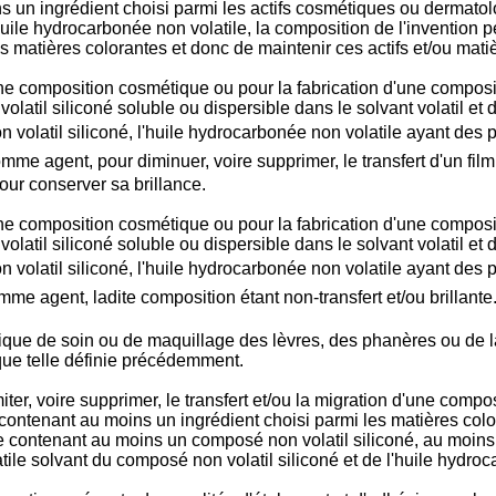
un ingrédient choisi parmi les actifs cosmétiques ou dermatol
huile hydrocarbonée non volatile, la composition de l'invention pe
des matières colorantes et donc de maintenir ces actifs et/ou mati
 une composition cosmétique ou pour la fabrication d'une composi
latil siliconé soluble ou dispersible dans le solvant volatil et
n volatil siliconé, l'huile hydrocarbonée non volatile ayant des 
mme agent, pour diminuer, voire supprimer, le transfert d'un film
our conserver sa brillance.
 une composition cosmétique ou pour la fabrication d'une composi
latil siliconé soluble ou dispersible dans le solvant volatil et
n volatil siliconé, l'huile hydrocarbonée non volatile ayant des 
mme agent, ladite composition étant non-transfert et/ou brillante
que de soin ou de maquillage des lèvres, des phanères ou de la
que telle définie précédemment.
ter, voire supprimer, le transfert et/ou la migration d'une comp
s, contenant au moins un ingrédient choisi parmi les matières co
me contenant au moins un composé non volatil siliconé, au moin
atile solvant du composé non volatil siliconé et de l'huile hydro