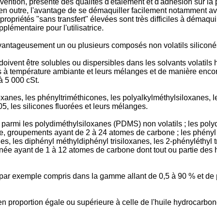
ention, présente des qualités d'étalement et d'adhésion sur la p
n outre, l'avantage de se démaquiller facilement notamment avec
ropriétés "sans transfert" élevées sont très difficiles à démaqu
plémentaire pour l'utilisatrice.
vantageusement un ou plusieurs composés non volatils silicon
doivent être solubles ou dispersibles dans les solvants volatil
s à température ambiante et leurs mélanges et de manière encore
à 5 000 cSt.
oxanes, les phényltriméthicones, les polyalkylméthylsiloxanes, le
 les silicones fluorées et leurs mélanges.
s parmi les polydiméthylsiloxanes (PDMS) non volatils ; les po
e, groupements ayant de 2 à 24 atomes de carbone ; les phényl 
s, les diphényl méthyldiphényl trisiloxanes, les 2-phényléthyl tr
ée ayant de 1 à 12 atomes de carbone dont tout ou partie des h
 par exemple compris dans la gamme allant de 0,5 à 90 % et de
 proportion égale ou supérieure à celle de l'huile hydrocarbonée