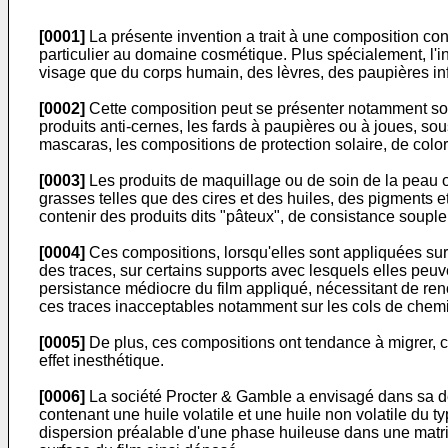
[0001]
La présente invention a trait à une composition co
particulier au domaine cosmétique. Plus spécialement, l'in
visage que du corps humain, des lèvres, des paupières inf
[0002]
Cette composition peut se présenter notamment sous
produits anti-cernes, les fards à paupières ou à joues, so
mascaras, les compositions de protection solaire, de colo
[0003]
Les produits de maquillage ou de soin de la peau 
grasses telles que des cires et des huiles, des pigments
contenir des produits dits "pâteux", de consistance souple
[0004]
Ces compositions, lorsqu'elles sont appliquées sur l
des traces, sur certains supports avec lesquels elles peu
persistance médiocre du film appliqué, nécessitant de renou
ces traces inacceptables notamment sur les cols de chemis
[0005]
De plus, ces compositions ont tendance à migrer, c'e
effet inesthétique.
[0006]
La société Procter & Gamble a envisagé dans sa d
contenant une huile volatile et une huile non volatile du ty
dispersion préalable d'une phase huileuse dans une matrice