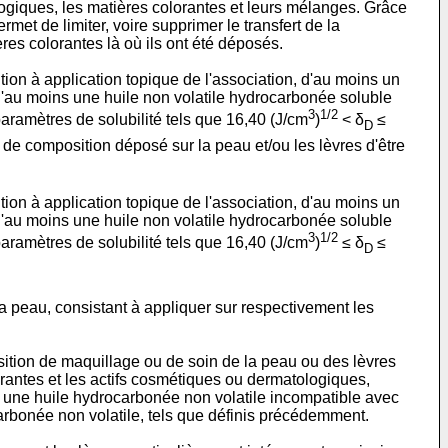
ogiques, les matières colorantes et leurs mélanges. Grâce
rmet de limiter, voire supprimer le transfert de la
ères colorantes là où ils ont été déposés.
tion à application topique de l'association, d'au moins un
 d'au moins une huile non volatile hydrocarbonée soluble
3
1/2
paramètres de solubilité tels que 16,40 (J/cm
)
< δ
≤
D
 de composition déposé sur la peau et/ou les lèvres d'être
tion à application topique de l'association, d'au moins un
 d'au moins une huile non volatile hydrocarbonée soluble
3
1/2
paramètres de solubilité tels que 16,40 (J/cm
)
≤ δ
≤
D
.
 peau, consistant à appliquer sur respectivement les
osition de maquillage ou de soin de la peau ou des lèvres
lorantes et les actifs cosmétiques ou dermatologiques,
s une huile hydrocarbonée non volatile incompatible avec
carbonée non volatile, tels que définis précédemment.