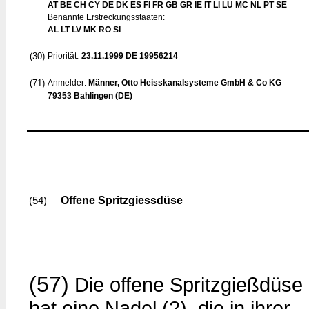
AT BE CH CY DE DK ES FI FR GB GR IE IT LI LU MC NL PT SE
Benannte Erstreckungsstaaten:
AL LT LV MK RO SI
(30)
Priorität:
23.11.1999
DE 19956214
(71)
Anmelder:
Männer, Otto Heisskanalsysteme GmbH & Co KG
79353 Bahlingen (DE)
Offene Spritzgiessdüse
(54)
(57)
Die offene Spritzgießdüse 
hat eine Nadel (2), die in ihrer