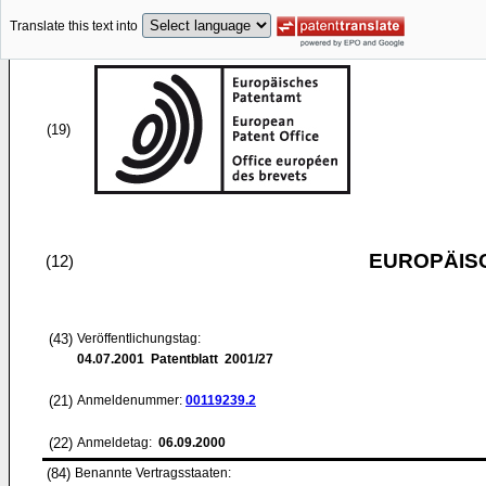
Translate this text into
(19)
EUROPÄIS
(12)
(43)
Veröffentlichungstag:
04.07.2001
Patentblatt 2001/27
(21)
Anmeldenummer:
00119239.2
(22)
Anmeldetag:
06.09.2000
(84)
Benannte Vertragsstaaten: