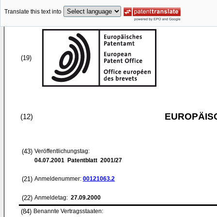
Translate this text into
(19)
EUROPÄIS
(12)
(43)
Veröffentlichungstag:
04.07.2001
Patentblatt 2001/27
(21)
Anmeldenummer:
00121063.2
(22)
Anmeldetag:
27.09.2000
(84)
Benannte Vertragsstaaten: