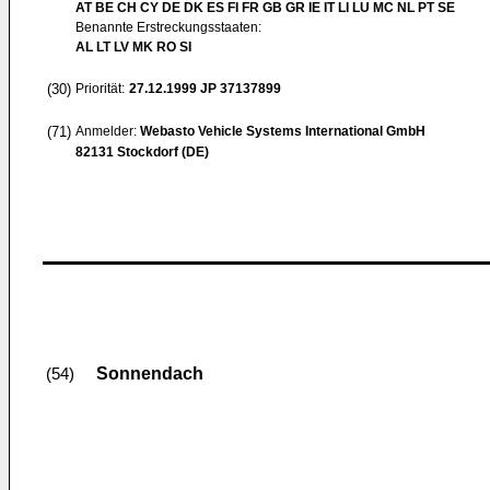
AT BE CH CY DE DK ES FI FR GB GR IE IT LI LU MC NL PT SE
Benannte Erstreckungsstaaten:
AL LT LV MK RO SI
(30)
Priorität:
27.12.1999
JP 37137899
(71)
Anmelder:
Webasto Vehicle Systems International GmbH
82131 Stockdorf (DE)
Sonnendach
(54)