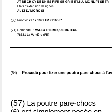
AT BE CH CY DE DK ES FI FR GB GR IE IT LI LU MC NL PT SE TR
Etats d'extension désignés:
AL LT LV MK RO SI
(30)
Priorité:
29.12.1999
FR 9916667
(71)
Demandeur:
VALEO THERMIQUE MOTEUR
78321 La Verrière (FR)
Procédé pour fixer une poutre pare-chocs à l'a
(54)
(57)
La poutre pare-chocs
(6) est simplement posée en