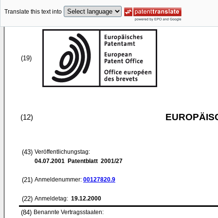
Translate this text into
(19)
EUROPÄIS
(12)
(43)
Veröffentlichungstag:
04.07.2001
Patentblatt 2001/27
(21)
Anmeldenummer:
00127820.9
(22)
Anmeldetag:
19.12.2000
(84)
Benannte Vertragsstaaten: