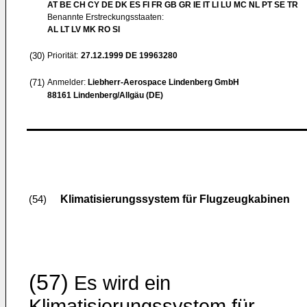
AT BE CH CY DE DK ES FI FR GB GR IE IT LI LU MC NL PT SE TR
Benannte Erstreckungsstaaten:
AL LT LV MK RO SI
(30)
Priorität:
27.12.1999
DE 19963280
(71)
Anmelder:
Liebherr-Aerospace Lindenberg GmbH
88161 Lindenberg/Allgäu (DE)
Klimatisierungssystem für Flugzeugkabinen
(54)
(57)
Es wird ein
Klimatisierungssystem für