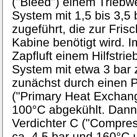
("Bleed") einem Trieb
System mit 1,5 bis 3,5
zugeführt, die zur Frisc
Kabine benötigt wird. I
Zapfluft einem Hilfstr
System mit etwa 3 bar z
zunächst durch einen
("Primary Heat Exchange
100°C abgekühlt. Dann 
Verdichter C ("Compress
ca. 4,5 bar und 160°C 