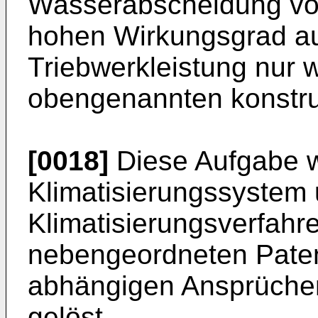
Wasserabscheidung vo
hohen Wirkungsgrad au
Triebwerkleistung nur w
obengenannten konstruk
[0018]
Diese Aufgabe w
Klimatisierungssystem 
Klimatisierungsverfahr
nebengeordneten Pate
abhängigen Ansprüch
gelöst.