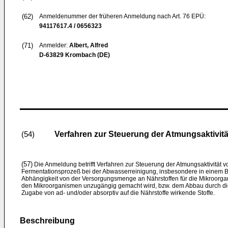
(62)
Anmeldenummer der früheren Anmeldung nach Art. 76 EPÜ:
94117617.4 / 0656323
(71)
Anmelder:
Albert, Alfred
D-63829 Krombach (DE)
Verfahren zur Steuerung der Atmungsaktivi
(54)
(57)
Die Anmeldung betrifft Verfahren zur Steuerung der Atmungsaktivität 
Fermentationsprozeß bei der Abwasserreinigung, insbesondere in einem 
Abhängigkeit von der Versorgungsmenge an Nährstoffen für die Mikroorg
den Mikroorganismen unzugängig gemacht wird, bzw. dem Abbau durch di
Zugabe von ad- und/oder absorptiv auf die Nährstoffe wirkende Stoffe.
Beschreibung