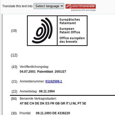
Translate this text into
(19)
(12)
(43)
Veröffentlichungstag:
04.07.2001
Patentblatt 2001/27
(21)
Anmeldenummer:
01102506.1
(22)
Anmeldetag:
08.11.1994
(84)
Benannte Vertragsstaaten:
AT BE CH DE DK ES FR GB GR IT LI NL PT SE
(30)
Priorität:
09.11.1993
DE 4338220