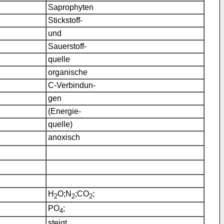
Saprophyten
Stickstoff-
und
Sauerstoff-
quelle
organische
C-Verbindun-
gen
(Energie-
quelle)
anoxisch
H
O;N
;CO
;
2
2
2
PO
;
4
steigt