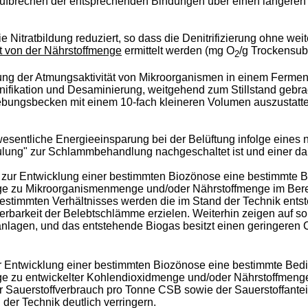
ch Aufbrechen der entsprechenden Bindungen über einen längere
ratbildung reduziert, so dass die Denitrifizierung ohne weitere
t von der Nährstoffmenge
ermittelt werden (mg O
/g Trockensub
2
ng der Atmungsaktivität von Mikroorganismen in einem Fermen
fikation und Desaminierung, weitgehend zum Stillstand gebrach
bungsbecken mit einem 10-fach kleineren Volumen auszustatten
sentliche Energieeinsparung bei der Belüftung infolge eines nie
Faulung" zur Schlammbehandlung nachgeschaltet ist und einer 
n zur Entwicklung einer bestimmten Biozönose eine bestimmte 
nge zu Mikroorganismenmenge und/oder Nährstoffmenge im Bere
 bestimmten Verhältnisses werden die im Stand der Technik e
sserbarkeit der Belebtschlämme erzielen. Weiterhin zeigen auf 
nlagen, und das entstehende Biogas besitzt einen geringeren
ur Entwicklung einer bestimmten Biozönose eine bestimmte Bed
ge zu entwickelter Kohlendioxidmenge und/oder Nährstoffmeng
r Sauerstoffverbrauch pro Tonne CSB sowie der Sauerstoffantei
r Technik deutlich verringern.