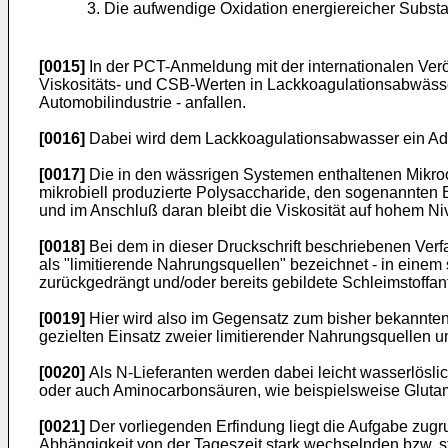
3. Die aufwendige Oxidation energiereicher Substa
[0015]
In der PCT-Anmeldung mit der internationalen Ver
Viskositäts- und CSB-Werten in Lackkoagulationsabwässern
Automobilindustrie - anfallen.
[0016]
Dabei wird dem Lackkoagulationsabwasser ein Ads
[0017]
Die in den wässrigen Systemen enthaltenen Mikroo
mikrobiell produzierte Polysaccharide, den sogenannten 
und im Anschluß daran bleibt die Viskosität auf hohem Ni
[0018]
Bei dem in dieser Druckschrift beschriebenen Verf
als "limitierende Nahrungsquellen" bezeichnet - in eine
zurückgedrängt und/oder bereits gebildete Schleimstoffant
[0019]
Hier wird also im Gegensatz zum bisher bekannte
gezielten Einsatz zweier limitierender Nahrungsquellen
[0020]
Als N-Lieferanten werden dabei leicht wasserlösli
oder auch Aminocarbonsäuren, wie beispielsweise Glutami
[0021]
Der vorliegenden Erfindung liegt die Aufgabe zugr
Abhängigkeit von der Tageszeit stark wechselnden bzw. 