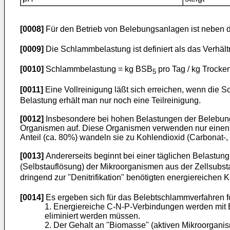
[0008]
Für den Betrieb von Belebungsanlagen ist neben d
[0009]
Die Schlammbelastung ist definiert als das Verhält
[0010]
Schlammbelastung = kg BSB
pro Tag / kg Trock
5
[0011]
Eine Vollreinigung läßt sich erreichen, wenn die S
Belastung erhält man nur noch eine Teilreinigung.
[0012]
Insbesondere bei hohen Belastungen der Belebung
Organismen auf. Diese Organismen verwenden nur einen g
Anteil (ca. 80%) wandeln sie zu Kohlendioxid (Carbonat
[0013]
Andererseits beginnt bei einer täglichen Belastun
(Selbstauflösung) der Mikroorganismen aus der Zellsub
dringend zur "Denitrifikation" benötigten energiereichen
[0014]
Es ergeben sich für das Belebtschlammverfahren f
1. Energiereiche C-N-P-Verbindungen werden mit E
eliminiert werden müssen.
2. Der Gehalt an "Biomasse" (aktiven Mikroorganis