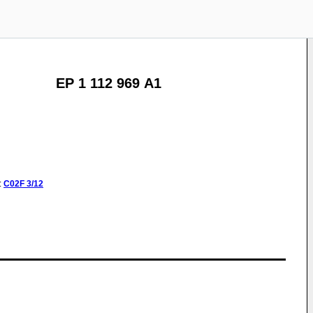
EP 1 112 969 A1
:
C02F
3/12