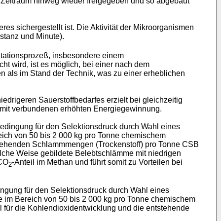
n Zeitraum hinweg wieder freigegeben und so abgebaut
s sichergestellt ist. Die Aktivität der Mikroorganismen
stanz und Minute).
tationsprozeß, insbesondere einem
t wird, ist es möglich, bei einer nach dem
 als im Stand der Technik, was zu einer erheblichen
drigeren Sauerstoffbedarfes erzielt bei gleichzeitig
damit verbundenen erhöhten Energiegewinnung.
Bedingung für den Selektionsdruck durch Wahl eines
ich von 50 bis 2 000 kg pro Tonne chemischem
ntstehenden Schlammmengen (Trockenstoff) pro Tonne CSB
solche Weise gebildete Belebtschlämme mit niedrigen
 CO
-Anteil im Methan und führt somit zu Vorteilen bei
2
ingung für den Selektionsdruck durch Wahl eines
e im Bereich von 50 bis 2 000 kg pro Tonne chemischem
l für die Kohlendioxidentwicklung und die entstehende