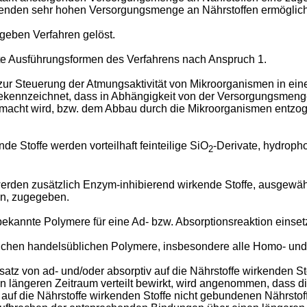
retenden sehr hohen Versorgungsmenge an Nährstoffen ermöglich
geben Verfahren gelöst.
fte Ausführungsformen des Verfahrens nach Anspruch 1.
 zur Steuerung der Atmungsaktivität von Mikroorganismen in ei
ennzeichnet, dass in Abhängigkeit von der Versorgungsmenge a
ht wird, bzw. dem Abbau durch die Mikroorganismen entzogen 
de Stoffe werden vorteilhaft feinteilige SiO
-Derivate, hydroph
2
werden zusätzlich Enzym-inhibierend wirkende Stoffe, ausgewäh
en, zugegeben.
ekannte Polymere für eine Ad- bzw. Absorptionsreaktion einset
lichen handelsüblichen Polymere, insbesondere alle Homo- und/
atz von ad- und/oder absorptiv auf die Nährstoffe wirkenden St
 längeren Zeitraum verteilt bewirkt, wird angenommen, dass 
 auf die Nährstoffe wirkenden Stoffe nicht gebundenen Nährstof