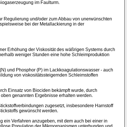
Biogaserzeugung im Faulturm.
 zur Regulierung und/oder zum Abbau von unerwünschten
pielsweise bei der Metallackierung in der
ner Erhöhung der Viskosität des wäßrigen Systems durch
innerhalb weniger Stunden eine hohe Schleimproduktion
f (N) und Phosphor (P) im Lackkoagulationswasser - auch
ildung von viskositätssteigernden Schleimstoffen
rch Einsatz von Biociden bekämpft wurde, durch
e oben genannten Ergebnisse erhalten werden.
tickstoffverbindungen zugesetzt, insbesondere Harnstoff
tickstoffs gewünscht werden.
g ein Verfahren anzugeben, mit dem auch bei einer in
ellose Population der Mikroorganismen unterbunden und