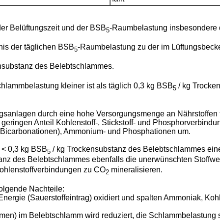
er Belüftungszeit und der BSB
-Raumbelastung insbesondere 
5
nis der täglichen BSB
-Raumbelastung zu der im Lüftungsbeck
5
ensubstanz des Belebtschlammes.
chlammbelastung kleiner ist als täglich 0,3 kg BSB
/ kg Trocke
5
sanlagen durch eine hohe Versorgungsmenge an Nährstoffen t
eringen Anteil Kohlenstoff-, Stickstoff- und Phosphorverbind
-, Bicarbonationen), Ammonium- und Phosphationen um.
g < 0,3 kg BSB
/ kg Trockensubstanz des Belebtschlammes eine 
5
stanz des Belebtschlammes ebenfalls die unerwünschten Stoffw
 Kohlenstoffverbindungen zu CO
mineralisieren.
2
olgende Nachteile:
nergie (Sauerstoffeintrag) oxidiert und spalten Ammoniak, Ko
men) im Belebtschlamm wird reduziert, die Schlammbelastung st