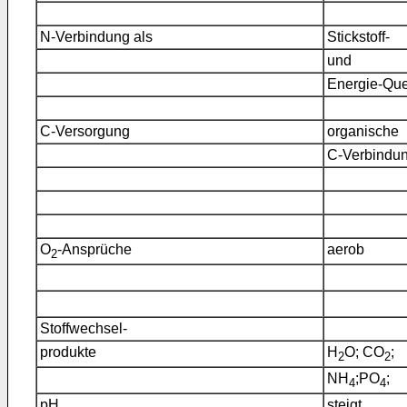
N-Verbindung als
Stickstoff-
und
Energie-Que
C-Versorgung
organische
C-Verbindu
O
-Ansprüche
aerob
2
Stoffwechsel-
produkte
H
O; CO
;
2
2
NH
;PO
;
4
4
pH
steigt