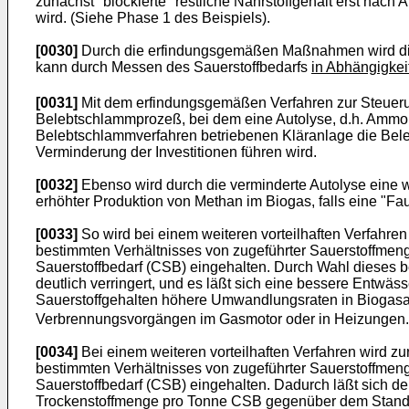
zunächst "blockierte" restliche Nährstoffgehalt erst na
wird. (Siehe Phase 1 des Beispiels).
[0030]
Durch die erfindungsgemäßen Maßnahmen wird die Nit
kann durch Messen des Sauerstoffbedarfs
in Abhängigkei
[0031]
Mit dem erfindungsgemäßen Verfahren zur Steueru
Belebtschlammprozeß, bei dem eine Autolyse, d.h. Ammoni
Belebtschlammverfahren betriebenen Kläranlage die Bele
Verminderung der Investitionen führen wird.
[0032]
Ebenso wird durch die verminderte Autolyse eine we
erhöhter Produktion von Methan im Biogas, falls eine "
[0033]
So wird bei einem weiteren vorteilhaften Verfahre
bestimmten Verhältnisses von zugeführter Sauerstoffme
Sauerstoffbedarf (CSB) eingehalten. Durch Wahl dieses
deutlich verringert, und es läßt sich eine bessere Entwä
Sauerstoffgehalten höhere Umwandlungsraten in Biogasa
Verbrennungsvorgängen im Gasmotor oder in Heizungen.
[0034]
Bei einem weiteren vorteilhaften Verfahren wird z
bestimmten Verhältnisses von zugeführter Sauerstoffmen
Sauerstoffbedarf (CSB) eingehalten. Dadurch läßt sich de
Trockenstoffmenge pro Tonne CSB gegenüber dem Stand de