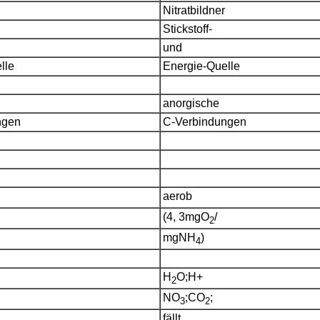
Nitratbildner
Stickstoff-
und
lle
Energie-Quelle
anorgische
ngen
C-Verbindungen
aerob
(4, 3mgO
/
2
mgNH
)
4
H
O;H+
2
NO
;CO
;
3
2
fällt