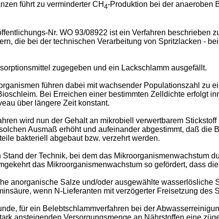
nzen führt zu verminderter CH
-Produktion bei der anaeroben 
4
öffentlichungs-Nr. WO 93/08922 ist ein Verfahren beschrieben
, die bei der technischen Verarbeitung von Spritzlacken - beis
orptionsmittel zugegeben und ein Lackschlamm ausgefällt.
rganismen führen dabei mit wachsender Populationszahl zu ei
Bioschleim. Bei Erreichen einer bestimmten Zelldichte erfolgt 
veau über längere Zeit konstant.
ahren wird nun der Gehalt an mikrobiell verwertbarem Stickstof
m solchen Ausmaß erhöht und aufeinander abgestimmt, daß die B
eile bakteriell abgebaut bzw. verzehrt werden.
n Stand der Technik, bei dem das Mikroorganismenwachstum du
 umgekehrt das Mikroorganismenwachstum so gefördert, dass di
che anorganische Salze und/oder ausgewählte wasserlösliche S
nsäure, wenn N-Lieferanten mit verzögerter Freisetzung des S
unde, für ein Belebtschlammverfahren bei der Abwasserreinigun
stark ansteigenden Versorgungsmenge an Nährstoffen eine züg