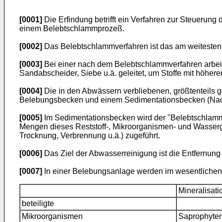
[0001]
Die Erfindung betrifft ein Verfahren zur Steuerun
einem Belebtschlammprozeß.
[0002]
Das Belebtschlammverfahren ist das am weitesten 
[0003]
Bei einer nach dem Belebtschlammverfahren arbei
Sandabscheider, Siebe u.ä. geleitet, um Stoffe mit höher
[0004]
Die in den Abwässern verbliebenen, größtenteils 
Belebungsbecken und einem Sedimentationsbecken (Nach
[0005]
Im Sedimentationsbecken wird der "Belebtschlamm
Mengen dieses Reststoff-, Mikroorganismen- und Wasse
Trocknung, Verbrennung u.ä.) zugeführt.
[0006]
Das Ziel der Abwasserreinigung ist die Entfernung 
[0007]
In einer Belebungsanlage werden im wesentlichen
Mineralisati
beteiligte
Mikroorganismen
Saprophyte