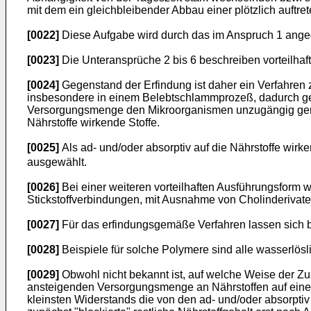
mit dem ein gleichbleibender Abbau einer plötzlich auft
[0022]
Diese Aufgabe wird durch das im Anspruch 1 ange
[0023]
Die Unteransprüche 2 bis 6 beschreiben vorteilha
[0024]
Gegenstand der Erfindung ist daher ein Verfahren
insbesondere in einem Belebtschlammprozeß, dadurch gek
Versorgungsmenge den Mikroorganismen unzugängig gemac
Nährstoffe wirkende Stoffe.
[0025]
Als ad- und/oder absorptiv auf die Nährstoffe wirken
ausgewählt.
[0026]
Bei einer weiteren vorteilhaften Ausführungsform 
Stickstoffverbindungen, mit Ausnahme von Cholinderivat
[0027]
Für das erfindungsgemäße Verfahren lassen sich b
[0028]
Beispiele für solche Polymere sind alle wasserlös
[0029]
Obwohl nicht bekannt ist, auf welche Weise der Zus
ansteigenden Versorgungsmenge an Nährstoffen auf einen
kleinsten Widerstands die von den ad- und/oder absorptiv