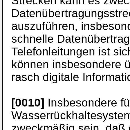
Strecken kann es zwec
Datenübertragungsstrec
auszuführen, insbesond
schnelle Datenübertra
Telefonleitungen ist si
können insbesondere ü
rasch digitale Informa
[0010]
Insbesondere fü
Wasserrückhaltesystem
zweckmäßig sein, daß 