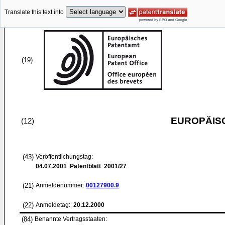
Translate this text into
(19)
EUROPÄIS
(12)
(43)
Veröffentlichungstag:
04.07.2001
Patentblatt 2001/27
(21)
Anmeldenummer:
00127900.9
(22)
Anmeldetag:
20.12.2000
(84)
Benannte Vertragsstaaten: