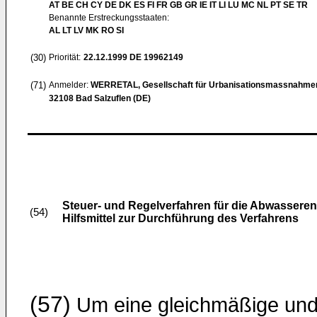
AT BE CH CY DE DK ES FI FR GB GR IE IT LI LU MC NL PT SE TR
Benannte Erstreckungsstaaten:
AL LT LV MK RO SI
(30)
Priorität:
22.12.1999
DE 19962149
(71)
Anmelder:
WERRETAL, Gesellschaft für Urbanisationsmassnahm
32108 Bad Salzuflen (DE)
Steuer- und Regelverfahren für die Abwassere
(54)
Hilfsmittel zur Durchführung des Verfahrens
(57)
Um eine gleichmäßige un