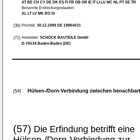
AT BE CH CY DE DK ES FI FR GB GR IE IT LI LU MC NL PT SE TR
Benannte Erstreckungsstaaten:
AL LT LV MK RO SI
(30)
Priorität:
30.12.1999
DE 19964031
(71)
Anmelder:
SCHÖCK BAUTEILE GmbH
D-76534 Baden-Baden (DE)
Hülsen-/Dorn-Verbindung zwischen benachbart
(54)
(57)
Die Erfindung betrifft eine
Hülsen-/Dorn-Verbindung zur