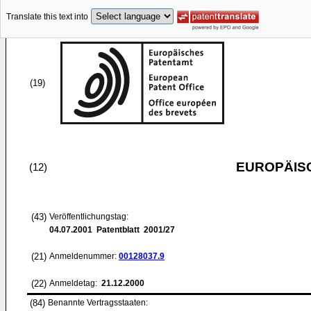
Translate this text into
(19)
EUROPÄIS
(12)
(43)
Veröffentlichungstag:
04.07.2001
Patentblatt 2001/27
(21)
Anmeldenummer:
00128037.9
(22)
Anmeldetag:
21.12.2000
(84)
Benannte Vertragsstaaten: