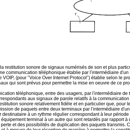
 la restitution sonore de signaux numérisés de son et plus parti
e communication téléphonique établie par l'intermédiaire d'un
 VOIP, (pour "Voice Over Internet Protocol") établie selon le pro
ux qui sont prévus pour permettre la mise en oeuvre de ce proc
tion téléphonique, entre des usagers, par l'intermédiaire de te
rrespondants aux signaux de parole relatifs à la communication 
itution sonore relativement fidèle et en particulier que, pour l
smission de paquets entre deux terminaux par l'intermédiaire d'u
r destinataire à un rythme régulier correspondant à leur périod
 équipement terminal à un autre qui sont retardés par rapport à 
de perte et des possibilités de duplication des paquets transmis.
et à mesure de leur réception de manière à permettre la constit