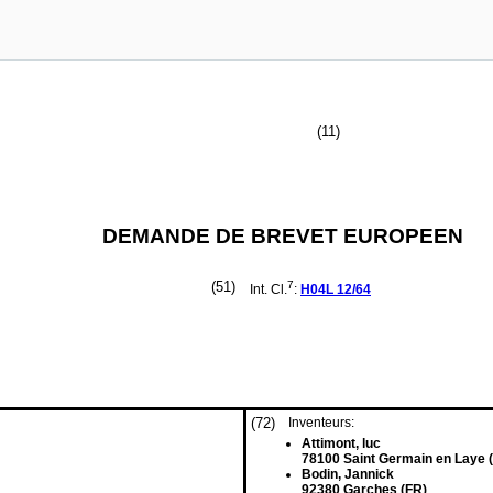
(11)
DEMANDE DE BREVET EUROPEEN
(51)
7
Int. Cl.
:
H04L
12/64
(72)
Inventeurs:
Attimont, luc
78100 Saint Germain en Laye 
Bodin, Jannick
92380 Garches (FR)