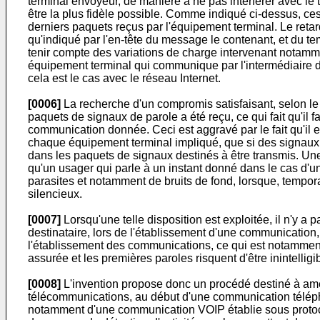
terminal envoyeur, de manière à ne pas interférer avec le 
être la plus fidèle possible. Comme indiqué ci-dessus, ce
derniers paquets reçus par l'équipement terminal. Le ret
qu'indiqué par l'en-tête du message le contenant, et du te
tenir compte des variations de charge intervenant notamme
équipement terminal qui communique par l'intermédiaire 
cela est le cas avec le réseau Internet.
[0006]
La recherche d'un compromis satisfaisant, selon l
paquets de signaux de parole a été reçu, ce qui fait qu'il 
communication donnée. Ceci est aggravé par le fait qu'il
chaque équipement terminal impliqué, que si des signaux 
dans les paquets de signaux destinés à être transmis. Une 
qu'un usager qui parle à un instant donné dans le cas d'u
parasites et notamment de bruits de fond, lorsque, tempora
silencieux.
[0007]
Lorsqu'une telle disposition est exploitée, il n'y a
destinataire, lors de l'établissement d'une communication
l'établissement des communications, ce qui est notamment 
assurée et les premières paroles risquent d'être inintellig
[0008]
L'invention propose donc un procédé destiné à amél
télécommunications, au début d'une communication télépho
notamment d'une communication VOIP établie sous protocol