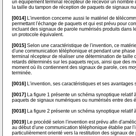
un équipement terminal récepteur de recevoir un nombre d
la taille du tampon de réception de paquets de signaux num
[0014]
L'invention concerne aussi le matériel de télécom
permettant l'échange de paquets et qui est prévu pour 
incluant des signaux de parole numérisés produits dans l
un protocole équivalent.
[0015]
Selon une caractéristique de l'invention, ce matér
d'une communication téléphonique et pendant une phase d
terminal récepteur de réaliser une détermination de taille
retards déterminés sur les paquets reçus, ainsi que des m
moment où ils contiennent des signaux de parole, ces moyen
terminée.
[0016]
L'invention, ses caractéristiques et ses avantages 
[0017]
La figure 1 présente un schéma synoptique relatif 
paquets de signaux numériques ou numérisés entre des éq
[0018]
La figure 2 présente un schéma synoptique relatif 
[0019]
Le procédé selon l'invention est prévu afin d'amél
au début d'une communication téléphonique établie par l'i
particulièrement orienté vers la restitution des signaux de