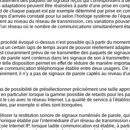
traitement des paquets de signaux reçus qui correspondent à de 
s adaptations peuvent être réalisées à partir d'une prise en com
ard de chaque paquet est par exemple déterminé par prise en co
mps d'arrivée constaté pour lui selon l'horloge système de l'éq
nt au niveau du réseau de transmission, ces variations pouvant
d'un réseau où le nombre de communications simultanément étab
e procédé évoqué ci-dessus n'est possible qu'à partir du mome
faut un certain laps de temps avant de pouvoir réellement adapte
 est couramment prévu de ne transmettre des paquets de signaux 
de parole sont contenus dans les signaux de son à transmettre
telle disposition permet en effet de réduire de manière importan
ne communication téléphonique établie entre deux usagers. De pl
irement, il n'y a pas de signaux de parole captés au niveau d'u
 pas de possibilité de présélectionner précisément une taille ap
, en particulier lorsque la gamme possible de retards pour les p
le cas avec le réseau Internet. La qualité de service à l'étab
ibles, par exemple si elles sont tronquées.
iorer la restitution sonore de signaux numérisés de parole, qu
nique établie par l'intermédiaire d'un réseau de transmission 
e Internet IP, lorsque ladite communication est établie, à part