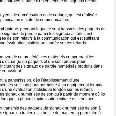
es paroles, à partir d'un ensemble de signaux de son
moyens de numérisation et de codage, qui est réalisée
ptimisation initiale de communication.
éléphonique, pendant laquelle sont transmis des paquets de
signaux de parole parmi les signaux à traiter, est
s de son relatifs à la communication qui est suffisant
ne évaluation statistique fondée sur les retards
oeuvre de ce procédé, ces matériels comprenant les
u d'échange de paquets et qui sont prévus pour
ncluant des signaux de parole numérisés produits dans
 équivalent.
 la transmission, dès l'établissement d'une
érisés suffisant pour permettre à un équipement terminal
d'une évaluation statistique fondée sur les retards
des signaux numérisés de son qu'à partir du moment où ils
orsque la phase d'optimisation initiale est terminée.
sont transmis des paquets de signaux numérisés de son à
signaux à traiter, est choisie de manière à permettre à