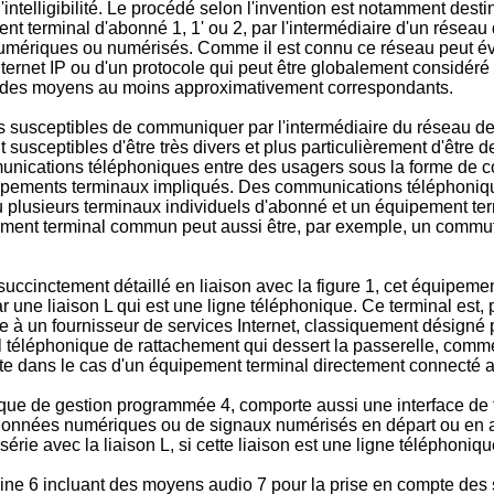
'intelligibilité. Le procédé selon l'invention est notamment des
ent terminal d'abonné 1, 1' ou 2, par l'intermédiaire d'un rése
umériques ou numérisés. Comme il est connu ce réseau peut éve
 Internet IP ou d'un protocole qui peut être globalement consid
ec des moyens au moins approximativement correspondants.
susceptibles de communiquer par l'intermédiaire du réseau de
t susceptibles d'être très divers et plus particulièrement d'êtr
ommunications téléphoniques entre des usagers sous la forme de 
uipements terminaux impliqués. Des communications téléphoniq
u plusieurs terminaux individuels d'abonné et un équipement t
pement terminal commun peut aussi être, par exemple, un commuta
ccinctement détaillé en liaison avec la figure 1, cet équipement
ar une liaison L qui est une ligne téléphonique. Ce terminal est
e à un fournisseur de services Internet, classiquement désigné 
al téléphonique de rattachement qui dessert la passerelle, comm
recte dans le cas d'un équipement terminal directement connecté
que de gestion programmée 4, comporte aussi une interface de t
données numériques ou de signaux numérisés en départ ou en ar
rie avec la liaison L, si cette liaison est une ligne téléphoniq
ne 6 incluant des moyens audio 7 pour la prise en compte des