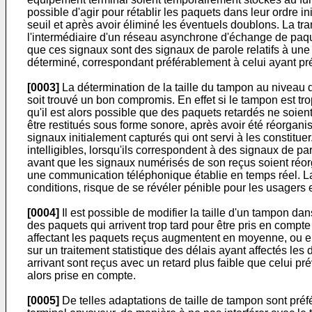
possible d'agir pour rétablir les paquets dans leur ordre 
seuil et après avoir éliminé les éventuels doublons. La t
l'intermédiaire d'un réseau asynchrone d'échange de paque
que ces signaux sont des signaux de parole relatifs à une 
déterminé, correspondant préférablement à celui ayant pré
[0003]
La détermination de la taille du tampon au niveau 
soit trouvé un bon compromis. En effet si le tampon est tr
qu'il est alors possible que des paquets retardés ne soie
être restitués sous forme sonore, après avoir été réorgan
signaux initialement capturés qui ont servi à les constitu
intelligibles, lorsqu'ils correspondent à des signaux de par
avant que les signaux numérisés de son reçus soient réorga
une communication téléphonique établie en temps réel. La
conditions, risque de se révéler pénible pour les usagers
[0004]
Il est possible de modifier la taille d'un tampon dan
des paquets qui arrivent trop tard pour être pris en compte
affectant les paquets reçus augmentent en moyenne, ou en
sur un traitement statistique des délais ayant affectés les
arrivant sont reçus avec un retard plus faible que celui p
alors prise en compte.
[0005]
De telles adaptations de taille de tampon sont préf