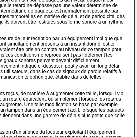
orsque le retard ne dépasse pas une valeur déterminée de
'intermédiaire de paquets, est normalement possible par
tes temporelles en matière de délai et de périodicité, dès
u'ils doivent être restitués sous forme sonore à un rythme
 mesure de leur réception par un équipement implique que
ont simultanément présents à un instant donné, est tel
evraient être pris en compte au niveau de ce tampon pour
ns ces conditions ne reproduisent pas fidèlement les
s signaux sonores peuvent devenir difficilement
onvénient indiqué ci-dessus, il peut y avoir un long délai
utilisateurs, dans le cas de signaux de parole relatifs à
munication téléphonique, établie dans de telles
ts reçus, de manière à augmenter cette taille, lorsqu'il y a
ec un retard équivalent, ou simplement lorsque les retards
s augmente. Une telle modification se base par exemple
le d'un tampon dans un équipement actif, lorsque les paquets
 se tiennent dans une gamme de délais plus petite que celle
asion d'un silence du locuteur exploitant l'équipement