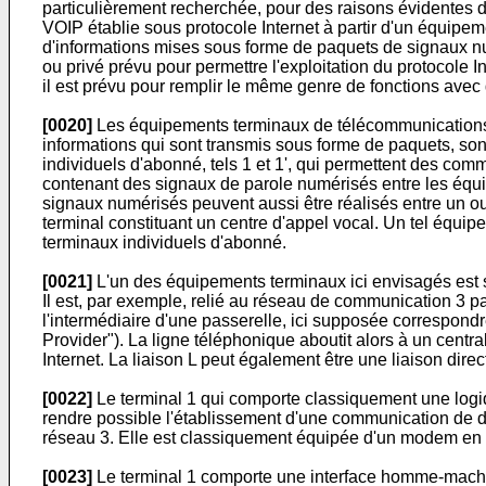
particulièrement recherchée, pour des raisons évidentes d
VOIP établie sous protocole Internet à partir d'un équipem
d'informations mises sous forme de paquets de signaux n
ou privé prévu pour permettre l'exploitation du protocole
il est prévu pour remplir le même genre de fonctions av
[0020]
Les équipements terminaux de télécommunications 
informations qui sont transmis sous forme de paquets, son
individuels d'abonné, tels 1 et 1', qui permettent des c
contenant des signaux de parole numérisés entre les éq
signaux numérisés peuvent aussi être réalisés entre un o
terminal constituant un centre d'appel vocal. Un tel équi
terminaux individuels d'abonné.
[0021]
L'un des équipements terminaux ici envisagés est su
Il est, par exemple, relié au réseau de communication 3 p
l'intermédiaire d'une passerelle, ici supposée correspondr
Provider"). La ligne téléphonique aboutit alors à un centr
Internet. La liaison L peut également être une liaison di
[0022]
Le terminal 1 qui comporte classiquement une logi
rendre possible l'établissement d'une communication de 
réseau 3. Elle est classiquement équipée d'un modem en sé
[0023]
Le terminal 1 comporte une interface homme-machi