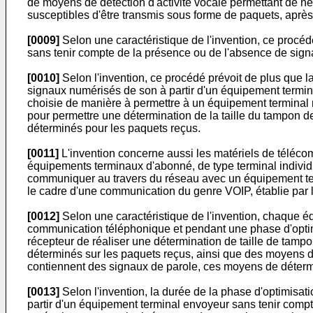
de moyens de détection d'activité vocale permettant de n
susceptibles d'être transmis sous forme de paquets, après
[0009]
Selon une caractéristique de l'invention, ce procé
sans tenir compte de la présence ou de l'absence de signa
[0010]
Selon l'invention, ce procédé prévoit de plus que 
signaux numérisés de son à partir d'un équipement termina
choisie de manière à permettre à un équipement terminal 
pour permettre une détermination de la taille du tampon de
déterminés pour les paquets reçus.
[0011]
L'invention concerne aussi les matériels de téléc
équipements terminaux d'abonné, de type terminal individ
communiquer au travers du réseau avec un équipement te
le cadre d'une communication du genre VOIP, établie par l
[0012]
Selon une caractéristique de l'invention, chaque é
communication téléphonique et pendant une phase d'optimi
récepteur de réaliser une détermination de taille de tampo
déterminés sur les paquets reçus, ainsi que des moyens de
contiennent des signaux de parole, ces moyens de détermina
[0013]
Selon l'invention, la durée de la phase d'optimisa
partir d'un équipement terminal envoyeur sans tenir compt