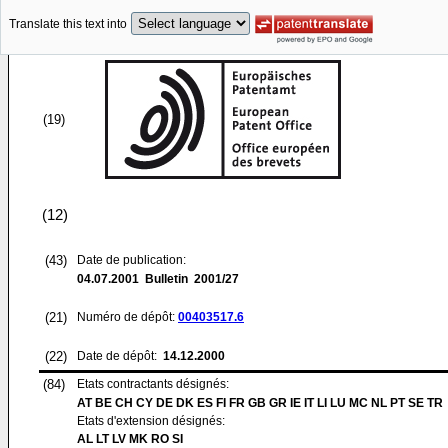
Translate this text into
(19)
(12)
(43)
Date de publication:
04.07.2001
Bulletin 2001/27
(21)
Numéro de dépôt:
00403517.6
(22)
Date de dépôt:
14.12.2000
(84)
Etats contractants désignés:
AT BE CH CY DE DK ES FI FR GB GR IE IT LI LU MC NL PT SE TR
Etats d'extension désignés:
AL LT LV MK RO SI