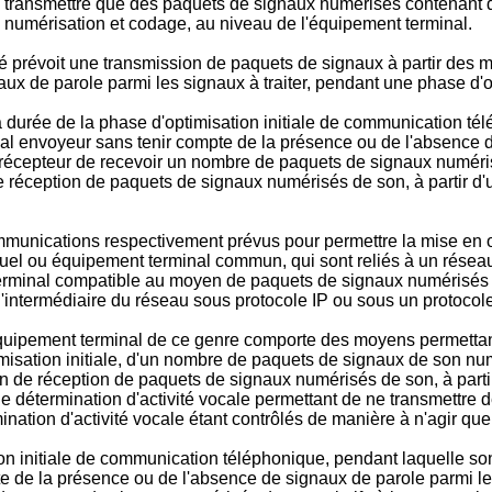
e transmettre que des paquets de signaux numérisés contenant d
 numérisation et codage, au niveau de l'équipement terminal.
dé prévoit une transmission de paquets de signaux à partir des 
ux de parole parmi les signaux à traiter, pendant une phase d'o
la durée de la phase d'optimisation initiale de communication t
l envoyeur sans tenir compte de la présence ou de l'absence de 
récepteur de recevoir un nombre de paquets de signaux numérisé
 réception de paquets de signaux numérisés de son, à partir d'u
ommunications respectivement prévus pour permettre la mise en 
uel ou équipement terminal commun, qui sont reliés à un résea
rminal compatible au moyen de paquets de signaux numérisés i
'intermédiaire du réseau sous protocole IP ou sous un protocole
quipement terminal de ce genre comporte des moyens permettant
sation initiale, d'un nombre de paquets de signaux de son num
n de réception de paquets de signaux numérisés de son, à partir 
 détermination d'activité vocale permettant de ne transmettre 
tion d'activité vocale étant contrôlés de manière à n'agir que l
tion initiale de communication téléphonique, pendant laquelle 
e de la présence ou de l'absence de signaux de parole parmi les 