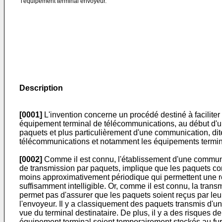
l'équipement terminal envoyeur.
Description
[0001]
L'invention concerne un procédé destiné à faciliter
équipement terminal de télécommunications, au début d'un
paquets et plus particulièrement d'une communication, dite
télécommunications et notamment les équipements termina
[0002]
Comme il est connu, l'établissement d'une communica
de transmission par paquets, implique que les paquets co
moins approximativement périodique qui permettent une rest
suffisamment intelligible. Or, comme il est connu, la tran
permet pas d'assurer que les paquets soient reçus par leu
l'envoyeur. Il y a classiquement des paquets transmis d'un
vue du terminal destinataire. De plus, il y a des risques 
équipement terminal soient temporairement stockés au fur 