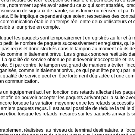
initial, notamment après avoir attendu ceux qui sont attardés, l
ransmission de signaux de parole, sous forme numérisée et par l
ts. Elle implique cependant que soient respectées des contrain
communication établie en temps réel entre deux utilisateurs et q
sidé à leur prise en compte.
duquel les paquets sont temporairement enregistrés au fur et à
op petit, le nombre de paquets successivement enregistrés, qui s
nt pas reçus et donc stockés dans le tampon au moment où ils d
isés comme initialement prévu. Les signaux sonores restitués da
er. La qualité de service obtenue peut devenir inacceptable et le
ole. Si par contre, le tampon est grand de manière à éviter l'inc
nisés, comme initialement prévu, ce qui peut être perçu par les 
 qualité de service peut en être fortement dégradée et une com
 en communication.
s un équipement actif en fonction des retards affectant les paque
 et afin de pouvoir accepter les paquets arrivant par la suite av
core lorsque la variation moyenne entre les retards successif
 derniers paquets reçus. Il est aussi possible de réduire la tail
révu et/ou lorsque les retards mesurés sur les paquets arrivants
érablement réalisées, au niveau du terminal destinataire, à l'occ