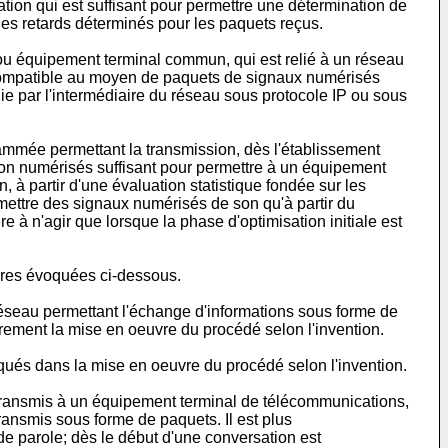
ion qui est suffisant pour permettre une détermination de
les retards déterminés pour les paquets reçus.
u équipement terminal commun, qui est relié à un réseau
compatible au moyen de paquets de signaux numérisés
e par l'intermédiaire du réseau sous protocole IP ou sous
ammée permettant la transmission, dès l'établissement
on numérisés suffisant pour permettre à un équipement
 à partir d'une évaluation statistique fondée sur les
mettre des signaux numérisés de son qu'à partir du
 à n'agir que lorsque la phase d'optimisation initiale est
gures évoquées ci-dessous.
éseau permettant l'échange d'informations sous forme de
ement la mise en oeuvre du procédé selon l'invention.
qués dans la mise en oeuvre du procédé selon l'invention.
t transmis à un équipement terminal de télécommunications,
ansmis sous forme de paquets. Il est plus
 de parole; dès le début d'une conversation est