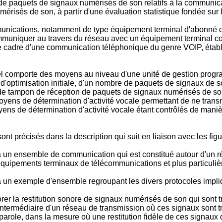
e paquets de signaux numérisés de son relatifs à la communicat
érisés de son, à partir d'une évaluation statistique fondée sur 
munications, notamment de type équipement terminal d'abonné o
communiquer au travers du réseau avec un équipement terminal 
e cadre d'une communication téléphonique du genre VOIP, établi
iel comporte des moyens au niveau d'une unité de gestion progr
'optimisation initiale, d'un nombre de paquets de signaux de s
 de tampon de réception de paquets de signaux numérisés de son,
oyens de détermination d'activité vocale permettant de ne trans
s de détermination d'activité vocale étant contrôlés de manière
sont précisés dans la description qui suit en liaison avec les fi
à un ensemble de communication qui est constitué autour d'un r
uipements terminaux de télécommunications et plus particulièr
à un exemple d'ensemble regroupant les divers protocoles impli
iorer la restitution sonore de signaux numérisés de son qui son
ntermédiaire d'un réseau de transmission où ces signaux sont tr
 parole, dans la mesure où une restitution fidèle de ces signaux