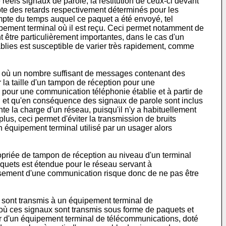
réels signaux de parole, la restitution de ceux-ci devant
pte des retards respectivement déterminés pour les
mpte du temps auquel ce paquet a été envoyé, tel
uipement terminal où il est reçu. Ceci permet notamment de
 être particulièrement importantes, dans le cas d'un
lies est susceptible de varier très rapidement, comme
nt où un nombre suffisant de messages contenant des
r la taille d'un tampon de réception pour une
pour une communication téléphonie établie et à partir de
, et qu'en conséquence des signaux de parole sont inclus
te la charge d'un réseau, puisqu'il n'y a habituellement
us, ceci permet d'éviter la transmission de bruits
n équipement terminal utilisé par un usager alors
propriée de tampon de réception au niveau d'un terminal
aquets est étendue pour le réseau servant à
lissement d'une communication risque donc de ne pas être
i sont transmis à un équipement terminal de
où ces signaux sont transmis sous forme de paquets et
ir d'un équipement terminal de télécommunications, doté