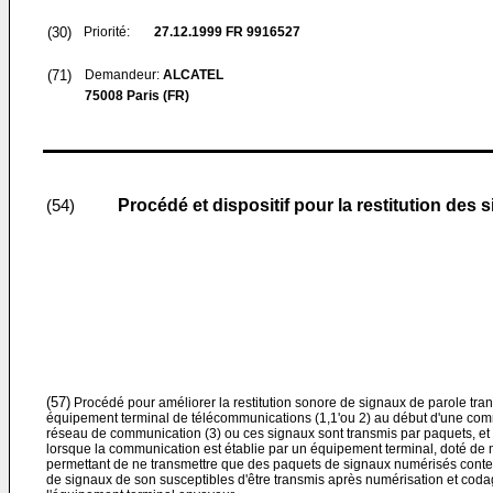
(30)
Priorité:
27.12.1999
FR 9916527
(71)
Demandeur:
ALCATEL
75008 Paris (FR)
Procédé et dispositif pour la restitution de
(54)
(57)
Procédé pour améliorer la restitution sonore de signaux de parole tr
équipement terminal de télécommunications (1,1'ou 2) au début d'une com
réseau de communication (3) ou ces signaux sont transmis par paquets, 
lorsque la communication est établie par un équipement terminal, doté de 
permettant de ne transmettre que des paquets de signaux numérisés conte
de signaux de son susceptibles d'être transmis après numérisation et cod