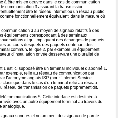
tiné à être mis en oeuvre dans le cas de communication
au de communication 3 assurant la transmission
ntuellement être le réseau Internet ou un réseau public
éré comme fonctionnellement équivalent, dans la mesure où
 communication 3 au moyen de signaux relatifs à des
e des équipements correspondant à des terminaux
conversations et qui impliquent des échanges de paquets
ues au cours desquels des paquets contenant des
erminal commun, tel que 2, par exemple un équipement
teur d'installation privée desservant une pluralité de
 1 est ici supposé être un terminal individuel d'abonné 1.
, par exemple, relié au réseau de communication par
par l'acronyme anglais ISP (pour "Internet Service
e classique dans le cas d'un terminal relié au réseau
 au réseau de transmission de paquets proprement dit.
élécommunications 5. Cette interface est destinée à
rivée avec un autre équipement terminal au travers du
ue analogique.
 signaux sonores et notamment des signaux de parole