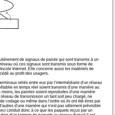
culièrement de signaux de parole qui sont transmis à un
 réseau où ces signaux sont transmis sous forme de
tocole Internet. Elle concerne aussi les matériels de
édé au profit des usagers.
rminaux reliés entre eux par l'intermédiaire d'un réseau
établie en temps réel soient transmis d'une manière au
e moins, les paroles soient reproduites d'une manière
n réseau de transmission un tant soit peu chargé, ne
e de codage ou même dans l'ordre où ils ont été émis par
d'autres d'une manière qui n'est pas utilement prévisible
 Ceci conduit donc à ce que les paquets reçus par un
ution d'un tampon de paquets au niveau duquel il est