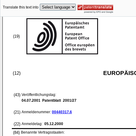
Translate this text into
(19)
EUROPÄIS
(12)
(43)
Veröffentlichungstag:
04.07.2001
Patentblatt 2001/27
(21)
Anmeldenummer:
00440317.6
(22)
Anmeldetag:
05.12.2000
(84)
Benannte Vertragsstaaten: