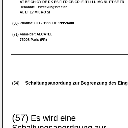
AT BE CH CY DE DK ES FI FR GB GR IE IT LI LU MC NL PT SE TR
Benannte Erstreckungsstaaten:
AL LT LV MK RO SI
(30)
Priorität:
10.12.1999
DE 19959488
(71)
Anmelder:
ALCATEL
75008 Paris (FR)
Schaltungsanordung zur Begrenzung des Eingan
(54)
(57)
Es wird eine
Schaltungsanordnung zur