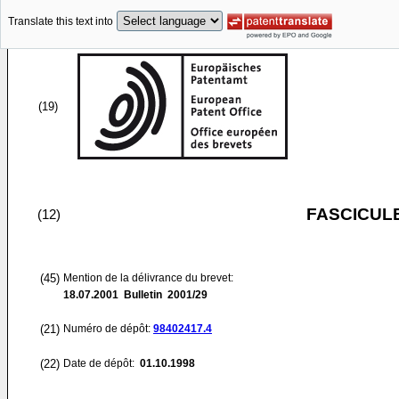
Translate this text into
(19)
FASCICUL
(12)
(45)
Mention de la délivrance du brevet:
18.07.2001
Bulletin 2001/29
(21)
Numéro de dépôt:
98402417.4
(22)
Date de dépôt:
01.10.1998