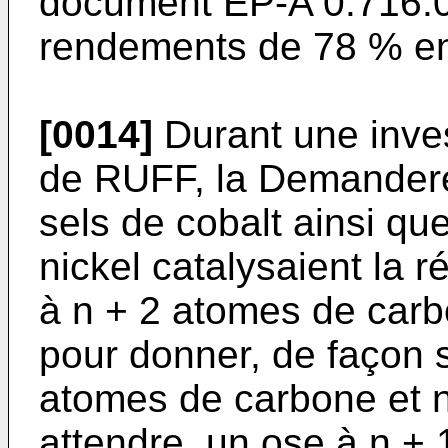
document EP-A 0.716.0
rendements de 78 % en
[0014]
Durant une inves
de RUFF, la Demandere
sels de cobalt ainsi qu
nickel catalysaient la 
à n + 2 atomes de car
pour donner, de façon 
atomes de carbone et 
attendre, un ose à n + 