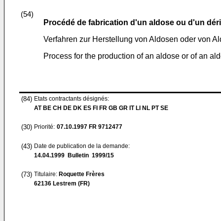
(54)
Procédé de fabrication d'un aldose ou d'un dér
Verfahren zur Herstellung von Aldosen oder von A
Process for the production of an aldose or of an al
(84)
Etats contractants désignés:
AT BE CH DE DK ES FI FR GB GR IT LI NL PT SE
(30)
Priorité:
07.10.1997
FR 9712477
(43)
Date de publication de la demande:
14.04.1999
Bulletin 1999/15
(73)
Titulaire:
Roquette Frères
62136 Lestrem (FR)