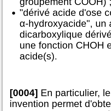
groupement COOH) 
"dérivé acide d'ose 
α-hydroxyacide", un
dicarboxylique dériv
une fonction CHOH en
acide(s).
[0004]
En particulier, l
invention permet d'obte