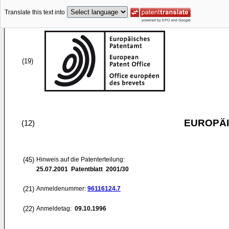
Translate this text into
(19)
EUROPÄI
(12)
(45)
Hinweis auf die Patenterteilung:
25.07.2001
Patentblatt 2001/30
(21)
Anmeldenummer:
96116124.7
(22)
Anmeldetag:
09.10.1996