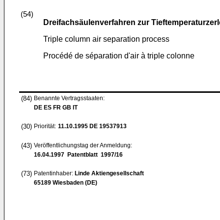
(54)
Dreifachsäulenverfahren zur Tieftemperaturzer
Triple column air separation process
Procédé de séparation d'air à triple colonne
(84)
Benannte Vertragsstaaten:
DE ES FR GB IT
(30)
Priorität:
11.10.1995
DE 19537913
(43)
Veröffentlichungstag der Anmeldung:
16.04.1997
Patentblatt 1997/16
(73)
Patentinhaber:
Linde Aktiengesellschaft
65189 Wiesbaden (DE)