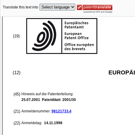
Translate this text into
(19)
EUROPÄI
(12)
(45)
Hinweis auf die Patenterteilung:
25.07.2001
Patentblatt 2001/30
(21)
Anmeldenummer:
98121733.4
(22)
Anmeldetag:
14.11.1998