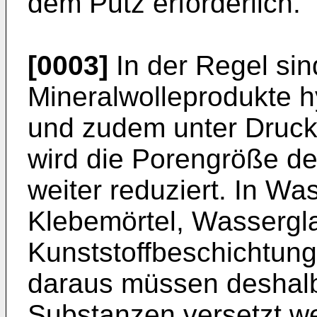
dem Putz erforderlich.
[0003]
In der Regel si
Mineralwolleprodukte h
und zudem unter Druck
wird die Porengröße de
weiter reduziert. In Wa
Klebemörtel, Wassergl
Kunststoffbeschichtun
daraus müssen deshalb
Substanzen versetzt w