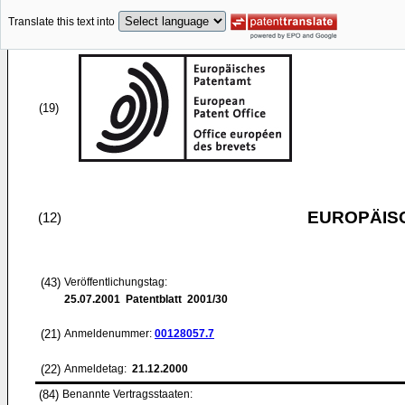
Translate this text into
(19)
EUROPÄIS
(12)
(43)
Veröffentlichungstag:
25.07.2001
Patentblatt 2001/30
(21)
Anmeldenummer:
00128057.7
(22)
Anmeldetag:
21.12.2000
(84)
Benannte Vertragsstaaten: