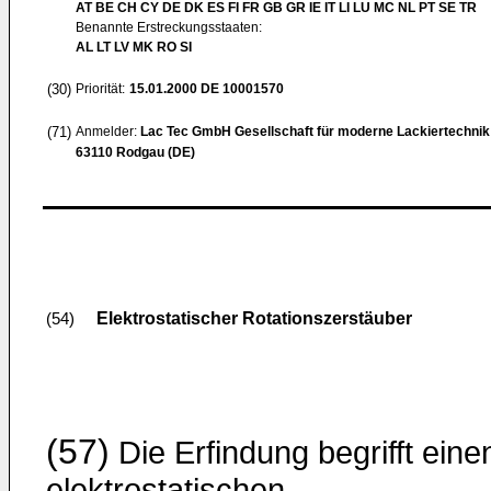
AT BE CH CY DE DK ES FI FR GB GR IE IT LI LU MC NL PT SE TR
Benannte Erstreckungsstaaten:
AL LT LV MK RO SI
(30)
Priorität:
15.01.2000
DE 10001570
(71)
Anmelder:
Lac Tec GmbH Gesellschaft für moderne Lackiertechnik
63110 Rodgau (DE)
Elektrostatischer Rotationszerstäuber
(54)
(57)
Die Erfindung begrifft eine
elektrostatischen