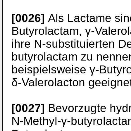
[0026]
Als Lactame sind
Butyrolactam, γ-Valero
ihre N-substituierten D
butyrolactam zu nennen
beispielsweise γ-Butyro
δ-Valerolacton geeignet
[0027]
Bevorzugte hydr
N-Methyl-γ-butyrolacta