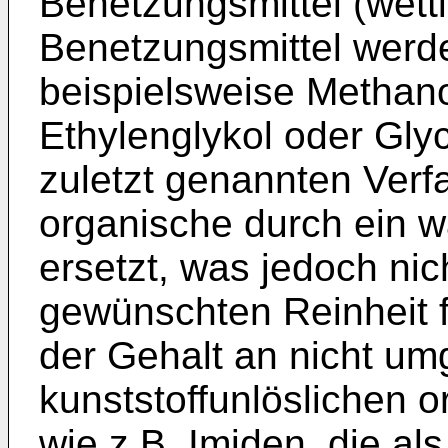
Benetzungsmittel (wetti
Benetzungsmittel werd
beispielsweise Methano
Ethylenglykol oder Gly
zuletzt genannten Verf
organische durch ein 
ersetzt, was jedoch nic
gewünschten Reinheit fü
der Gehalt an nicht u
kunststoffunlöslichen 
wie z.B. Imiden, die a