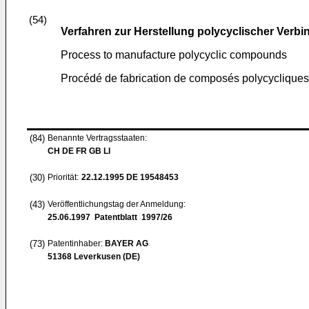
(54)
Verfahren zur Herstellung polycyclischer Verb
Process to manufacture polycyclic compounds
Procédé de fabrication de composés polycycliques
(84)
Benannte Vertragsstaaten:
CH DE FR GB LI
(30)
Priorität:
22.12.1995
DE 19548453
(43)
Veröffentlichungstag der Anmeldung:
25.06.1997
Patentblatt 1997/26
(73)
Patentinhaber:
BAYER AG
51368 Leverkusen (DE)