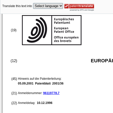
Translate this text into
(19)
EUROPÄI
(12)
(45)
Hinweis auf die Patenterteilung:
05.09.2001
Patentblatt 2001/36
(21)
Anmeldenummer:
96119778.7
(22)
Anmeldetag:
10.12.1996