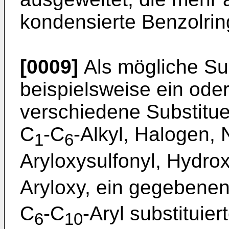
kondensierte Benzolrin
[0009]
Als mögliche Su
beispielsweise ein ode
verschiedene Substitue
C
-C
-Alkyl, Halogen, N
1
6
Aryloxysulfonyl, Hydrox
Aryloxy, ein gegebenen
C
-C
-Aryl substituie
6
10