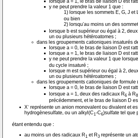
lorsque a = 1, le bras de liaison D est ra
y ne peut prendre la valeur 1 que :
1) lorsque les sommets E, G, J et
ou bien
2) lorsqu'au moins un des sommets 
lorsque b est supérieur ou égal à 2, de
un ou plusieurs hétéroatomes ;
dans les groupements cationiques insaturés de 
lorsque a = 0, le bras de liaison D est rat
lorsque a = 1, le bras de liaison D est ra
y ne peut prendre la valeur 1 que lorsqu
du cycle insaturé ;
lorsque m est supérieur ou égal à 2, de
un ou plusieurs hétéroatomes ;
dans les groupements cationiques de formule (
lorsque a = 0, le bras de liaison D est ra
lorsque a = 1, deux des radicaux R
à R
6
8
précédemment, et le bras de liaison D es
-
X
représente un anion monovalent ou divalent et est 
hydrogènesulfate, ou un alkyl(C
-C
)sulfate tel que
1
6
étant entendu que :
au moins un des radicaux R
et R
représente un at
1
3