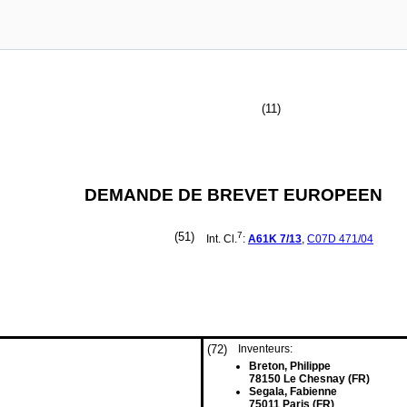
(11)
DEMANDE DE BREVET EUROPEEN
(51)
7
Int. Cl.
:
A61K
7/13
,
C07D
471/04
(72)
Inventeurs:
Breton, Philippe
78150 Le Chesnay (FR)
Segala, Fabienne
75011 Paris (FR)