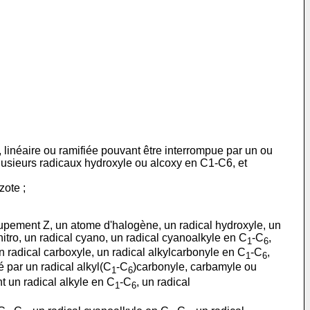
linéaire ou ramifiée pouvant être interrompue par un ou
lusieurs radicaux hydroxyle ou alcoxy en C1-C6, et
zote ;
oupement Z, un atome d'halogène, un radical hydroxyle, un
 nitro, un radical cyano, un radical cyanoalkyle en C
-C
,
1
6
n radical carboxyle, un radical alkylcarbonyle en C
-C
,
1
6
é par un radical alkyl(C
-C
)carbonyle, carbamyle ou
1
6
t un radical alkyle en C
-C
, un radical
1
6