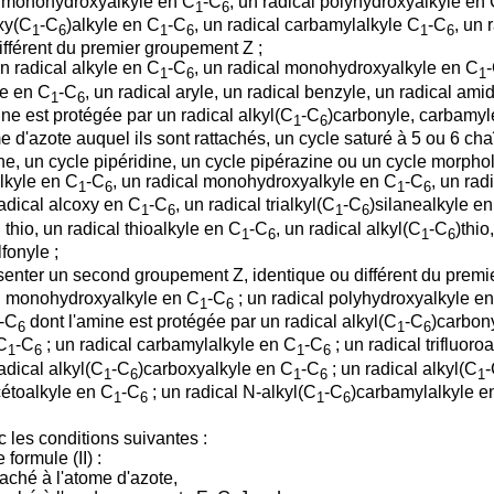
al monohydroxyalkyle en C
-C
, un radical polyhydroxyalkyle en
1
6
oxy(C
-C
)alkyle en C
-C
, un radical carbamylalkyle C
-C
, un 
1
6
1
6
1
6
fférent du premier groupement Z ;
un radical alkyle en C
-C
, un radical monohydroxyalkyle en C
1
6
1
le en C
-C
, un radical aryle, un radical benzyle, un radical am
1
6
ne est protégée par un radical alkyl(C
-C
)carbonyle, carbamyle
1
6
d'azote auquel ils sont rattachés, un cycle saturé à 5 ou 6 ch
e, un cycle pipéridine, un cycle pipérazine ou un cycle morpholi
alkyle en C
-C
, un radical monohydroxyalkyle en C
-C
, un rad
1
6
1
6
radical alcoxy en C
-C
, un radical trialkyl(C
-C
)silanealkyle e
1
6
1
6
l thio, un radical thioalkyle en C
-C
, un radical alkyl(C
-C
)thio
1
6
1
6
lfonyle ;
enter un second groupement Z, identique ou différent du premi
al monohydroxyalkyle en C
-C
; un radical polyhydroxyalkyle e
1
6
-C
dont l'amine est protégée par un radical alkyl(C
-C
)carbon
6
1
6
C
-C
; un radical carbamylalkyle en C
-C
; un radical trifluoro
1
6
1
6
adical alkyl(C
-C
)carboxyalkyle en C
-C
; un radical alkyl(C
1
6
1
6
1
cétoalkyle en C
-C
; un radical N-alkyl(C
-C
)carbamylalkyle e
1
6
1
6
c les conditions suivantes :
formule (II) :
taché à l'atome d'azote,