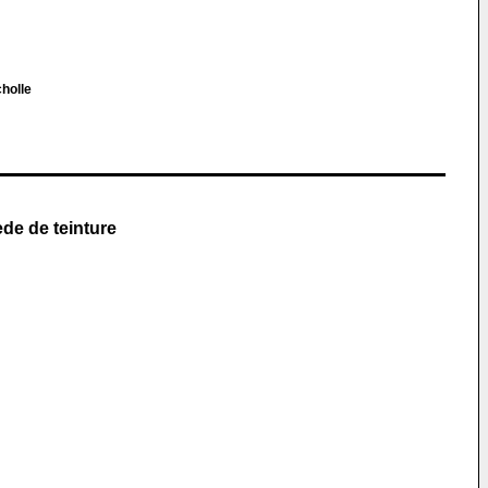
cholle
ede de teinture