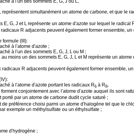
ttaché à l'un des sommets E, G, J ou L,
 L représentent simultanément un atome de carbone, et que le ra
E, G, J et L représente un atome d'azote sur lequel le radical 
ux radicaux R adjacents peuvent également former ensemble, un 
formule (III):
taché à l'atome d'azote ;
ttaché à l'un des sommets E, G, J, L ou M ;
e au moins un des sommets E, G, J, L et M représente un atome di
ux radicaux R adjacents peuvent également former ensemble, un 
IV):
ttaché à l'atome d'azote portant les radicaux R
à R
,
6
8
forment conjointement avec l'atome d'azote auquel ils sont ratt
t porté par un atome de carbone dudit cycle saturé ;
de préférence choisi parmi un atome d'halogène tel que le chlore
 par exemple un méthylsulfate ou un éthylsulfate ;
ome d'hydrogène ;