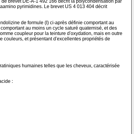
 de brevet DE-A-1 492 166 décrit la polycondensation par
raamino pyrimidines. Le brevet US 4 013 404 décrit
dolizine de formule (I) ci-après définie comportant au
 comportant au moins un cycle saturé quaternisé, et des
omme coupleur pour la teinture d'oxydation, mais en outre
e couleurs, et présentant d'excellentes propriétés de
kératiniques humaines telles que les cheveux, caractérisée
acide :