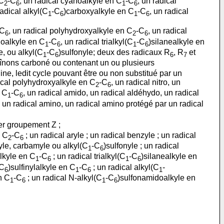
 C
-C
, un radical cyanoalkyle en C
-C
, un radical
2
6
1
6
radical alkyl(C
-C
)carboxyalkyle en C
-C
, un radical
1
6
1
6
-C
, un radical polyhydroxyalkyle en C
-C
, un radical
6
2
6
idoalkyle en C
-C
, un radical trialkyl(C
-C
)silanealkyle en
1
6
1
6
, ou alkyl(C
-C
)sulfonyle; deux des radicaux R
, R
et
1
6
6
7
aînons carboné ou contenant un ou plusieurs
ne, ledit cycle pouvant être ou non substitué par un
ical polyhydroxyalkyle en C
-C
, un radical nitro, un
2
6
n C
-C
, un radical amido, un radical aldéhydo, un radical
1
6
, un radical amino, un radical amino protégé par un radical
er groupement Z ;
n C
-C
; un radical aryle ; un radical benzyle ; un radical
2
6
yle, carbamyle ou alkyl(C
-C
)sulfonyle ; un radical
1
6
alkyle en C
-C
; un radical trialkyl(C
-C
)silanealkyle en
1
6
1
6
-C
)sulfinylalkyle en C
-C
; un radical alkyl(C
-
6
1
6
1
n C
-C
; un radical N-alkyl(C
-C
)sulfonamidoalkyle en
1
6
1
6