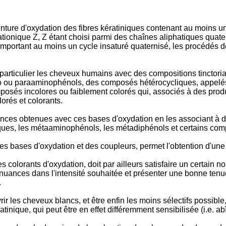
inture d'oxydation des fibres kératiniques contenant au moins un
tionique Z, Z étant choisi parmi des chaînes aliphatiques quat
omportant au moins un cycle insaturé quaternisé, les procédés de
en particulier les cheveux humains avec des compositions tinctor
ho ou paraaminophénols, des composés hétérocycliques, appelé
mposés incolores ou faiblement colorés qui, associés à des pro
rés et colorants.
uances obtenues avec ces bases d'oxydation en les associant à d
ues, les métaaminophénols, les métadiphénols et certains com
s bases d'oxydation et des coupleurs, permet l'obtention d'une 
colorants d'oxydation, doit par ailleurs satisfaire un certain no
es nuances dans l'intensité souhaitée et présenter une bonne tenu
.
 les cheveux blancs, et être enfin les moins sélectifs possible, 
tinique, qui peut être en effet différemment sensibilisée (i.e. ab