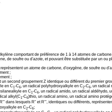
alkylène comportant de préférence de 1 à 14 atomes de carbone, 
e, de soufre ou d'azote, et pouvant être substituée par un ou p
s, représentent un atome de carbone, d'oxygène, de soufre ou d'a
ement ;
ement ;
ent un second groupement Z identique ou différent du premier gr
yle en C
-C
, un radical polyhydroxyalkyle en C
-C
, un radical
1
6
2
6
)silanealkyle en C
-C
, un radical amido, un radical aldéhydo, u
1
6
dical alkyl(C
-C
)thio, un radical amino, un radical amino protég
1
6
 dans lesquels R" et R''', identiques ou différents, représenten
roxyalkyle en C
-C
;
2
6