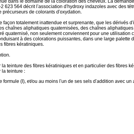
nnue dans le domaine de la coloration des cheveux. La demande
623 564 décrit l'association d'hydroxy indazoles avec des tét
 de précurseurs de colorants d'oxydation.
açon totalement inattendue et surprenante, que les dérivés d'in
es chaînes aliphatiques quaternisées, des chaînes aliphatiques
ré quaternisé, non seulement conviennent pour une utilisation c
conduisant à des colorations puissantes, dans une large palette d
s fibres kératiniques.
tion.
a teinture des fibres kératiniques et en particulier des fibres 
la teinture :
e formule (I), et/ou au moins l'un de ses sels d'addition avec un 