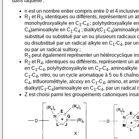
dans laquelle :
n est un nombre entier compris entre 0 et 4 inclusiv
R
et R
, identiques ou différents, représentent un 
1
3
monohydroxyalkyle en C
-C
; polyhydroxyalkyle e
1
4
C
)aminoalkyle en C
-C
; dialkyl(C
-C
)aminoalkyl
4
1
4
1
4
substitué ou substitué par un ou plusieurs radicaux 
ou disubstitué par un radical alkyle en C
-C
, par un
1
4
ou par un radical sulfoxy ;
R
peut également représenter un hétérocyclique ins
3
R
et R
, identiques ou différents, représentent un 
2
4
en C
-C
, polyhydroxyalkyle en C
-C
, aminoalkyle
1
4
2
4
C
-C
, nitro, ou un cycle aromatique à 5 ou 6 chaîn
1
4
C
, trifluorométhyle, alcoxy en C
-C
, amino, et ami
4
1
4
dialkyl(C
-C
)aminoalkyle en C
-C
, par un radical 
1
4
1
4
Z est choisi parmi les groupements cationiques insatu