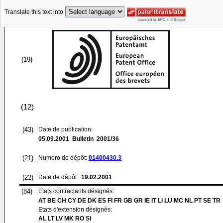
Translate this text into
(19)
(12)
(43)
Date de publication:
05.09.2001
Bulletin 2001/36
(21)
Numéro de dépôt:
01400430.3
(22)
Date de dépôt:
19.02.2001
(84)
Etats contractants désignés:
AT BE CH CY DE DK ES FI FR GB GR IE IT LI LU MC NL PT SE TR
Etats d'extension désignés:
AL LT LV MK RO SI