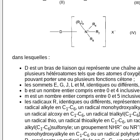
dans lesquelles :
D est un bras de liaison qui représente une chaîne 
plusieurs hétéroatomes tels que des atomes d'oxygèn
pouvant porter une ou plusieurs fonctions cétone ;
les sommets E, G, J, L et M, identiques ou différent
b est un nombre entier compris entre 0 et 4 inclusiv
m est un nombre entier compris entre 0 et 5 inclusiv
les radicaux R, identiques ou différents, représent
radical alkyle en C
-C
, un radical monohydroxyalk
1
6
un radical alcoxy en C
-C
, un radical trialkyl(C
-C
1
6
1
6
un radical thio, un radical thioalkyle en C
-C
, un ra
1
6
alkyl(C
-C
)sulfonyle; un groupement NHR" ou NR"R"'
1
6
monohydroxyalkyle en C
-C
ou un radical polyhyd
1
6