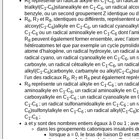
R
représente un radical alkyle en C
-C
, un radic
5
1
6
trialkyl(C
-C
)silanealkyle en C
-C
, un radical alc
1
6
1
6
benzyle, ou un second groupement Z identique ou di
R
, R
et R
, identiques ou différents, représentent 
6
7
8
alcoxy(C
-C
)alkyle en C
-C
, un radical cyanoalky
1
6
1
6
C
-C
ou un radical aminoalkyle en C
-C
dont l'ami
1
6
1
6
R
peuvent également former ensemble, avec l'atome 
8
hétéroatomes tel que par exemple un cycle pyrrolidin
atome d'halogène, un radical hydroxyle, un radical 
radical cyano, un radical cyanoalkyle en C
-C
, un 
1
6
carboxyle, un radical cétoalkyle en C
-C
, un radica
1
6
alkyl(C
-C
)carbonyle, carbamyle ou alkyl(C
-C
)su
1
6
1
6
l'un des radicaux R
, R
et R
peut également représ
6
7
8
R
représente un radical alkyle en C
-C
; un radic
9
1
6
aminoalkyle en C
-C
, un radical aminoalkyle en C
1
6
1
carboxyalkyle en C
-C
; un radical cyanoalkyle en 
1
6
C
-C
; un radical sulfonamidoalkyle en C
-C
; un r
1
6
1
6
C
)sulfonylalkyle en C
-C
; un radical alkyl(C
-C
)
6
1
6
1
6
C
-C
;
1
6
a et y sont des nombres entiers égaux à 0 ou 1 ; ave
dans les groupements cationiques insaturés de 
lorsque a = 0, le bras de liaison D est rat