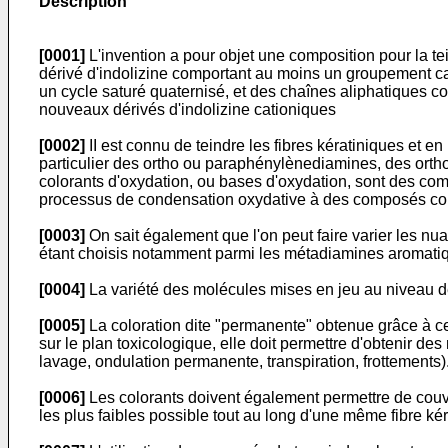
Description
[0001]
L'invention a pour objet une composition pour la te
dérivé d'indolizine comportant au moins un groupement ca
un cycle saturé quaternisé, et des chaînes aliphatiques c
nouveaux dérivés d'indolizine cationiques
[0002]
II est connu de teindre les fibres kératiniques et 
particulier des ortho ou paraphénylènediamines, des ort
colorants d'oxydation, ou bases d'oxydation, sont des co
processus de condensation oxydative à des composés colo
[0003]
On sait également que l'on peut faire varier les n
étant choisis notamment parmi les métadiamines aromatiq
[0004]
La variété des molécules mises en jeu au niveau de
[0005]
La coloration dite "permanente" obtenue grâce à ces 
sur le plan toxicologique, elle doit permettre d'obtenir d
lavage, ondulation permanente, transpiration, frottements)
[0006]
Les colorants doivent également permettre de couvrir
les plus faibles possible tout au long d'une même fibre kéra