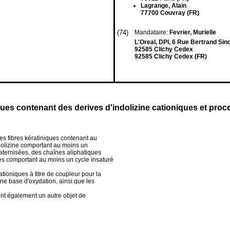
Lagrange, Alain
77700 Couvray (FR)
(74)
Mandataire:
Fevrier, Murielle
L'Oreal, DPI, 6 Rue Bertrand Sin
92585 Clichy Cedex
92585 Clichy Cedex (FR)
ques contenant des derives d'indolizine cationiques et proc
es fibres kératiniques contenant au
ndolizine comportant au moins un
aternisées, des chaînes aliphatiques
es comportant au moins un cycle insaturé
ationiques à titre de coupleur pour la
ne base d'oxydation, ainsi que les
ent également un autre objet de