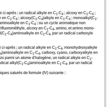
 ci-après ; un radical alkyle en C
-C
; alcoxy en C
-C
;
1
4
1
4
e en C
-C
; alcoxy(C
-C
)alkyle en C
-C
; monoalkyl(C
-
1
4
1
4
1
4
1
aminoalkyle en C
-C
; ou un cycle aromatique non
1
4
trifluorométhyle, alcoxy en C
-C
, amino, et amino mono-
1
4
yl(C
-C
)aminoalkyle en C
-C
, par un radical carboxyle
1
4
1
4
ci-après ; un radical alkyle en C
-C
, monohydroxyalkyle
1
4
)aminoalkyle en C
-C
, carboxy, cyano, carboxyalkyle en
4
1
4
isis parmi un atome d'halogène, un radical alkyle en C
-
1
adical alkyl(C
-C
)aminoalkyle en C
-C
, par un radical
1
4
1
4
iques saturés de formule (IV) suivante :