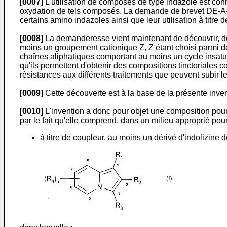
[0007]
L'utilisation de composés de type indazole est co
oxydation de tels composés. La demande de brevet DE-A-2 
certains amino indazoles ainsi que leur utilisation à titre
[0008]
La demanderesse vient maintenant de découvrir, de f
moins un groupement cationique Z, Z étant choisi parmi d
chaînes aliphatiques comportant au moins un cycle insatu
qu'ils permettent d'obtenir des compositions tinctoriales 
résistances aux différents traitements que peuvent subir le
[0009]
Cette découverte est à la base de la présente inven
[0010]
L'invention a donc pour objet une composition pour l
par le fait qu'elle comprend, dans un milieu approprié pour 
à titre de coupleur, au moins un dérivé d'indolizine d