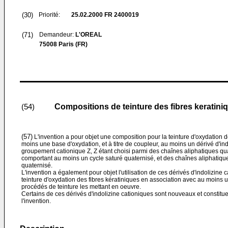
(30)
Priorité:
25.02.2000
FR 2400019
(71)
Demandeur:
L'OREAL
75008 Paris (FR)
Compositions de teinture des fibres keratini
(54)
(57)
L'invention a pour objet une composition pour la teinture d'oxydation d
moins une base d'oxydation, et à titre de coupleur, au moins un dérivé d'i
groupement cationique Z, Z étant choisi parmi des chaînes aliphatiques qu
comportant au moins un cycle saturé quaternisé, et des chaînes aliphatiqu
quaternisé.
L'invention a également pour objet l'utilisation de ces dérivés d'indolizine c
teinture d'oxydation des fibres kératiniques en association avec au moins u
procédés de teinture les mettant en oeuvre.
Certains de ces dérivés d'indolizine cationiques sont nouveaux et constitu
l'invention.