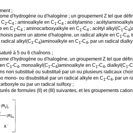
ement ;
atome d'hydrogène ou d'halogène ; un groupement Z tel que défini
n C
-C
; aminoalkyle en C
-C
; acétylamino ; acétylaminoalkyl
2
4
1
4
e en C
-C
; aminocarboxyalkyle en C
-C
; acétyl alkyl(C
-C
)
1
4
1
4
1
4
choisis parmi un atome d'halogène, un radical alkyle en C
-C
, 
1
4
 radical alkyl(C
-C
)aminoalkyle en C
-C
, par un radical dialk
1
4
1
4
aturé à 5 ou 6 chaînons ;
atome d'hydrogène ou d'halogène, un groupement Z tel que défini 
 en C
-C
, monoalkyl(C
-C
)aminoalkyle en C
-C
, dialkyl(C
-C
1
4
1
4
1
4
1
ons non substitué ou substitué par un ou plusieurs radicaux cho
no mono- ou disubstitué par un radical alkyle en C
-C
, par un r
1
4
carboxyle ou par un radical sulfoxy ;
rés de formules (II) et (III) suivantes, et les groupements cation