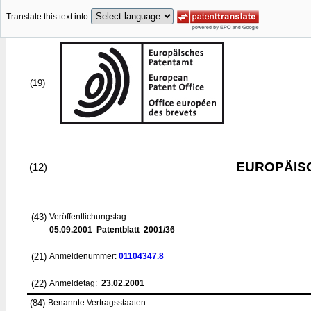
Translate this text into
(19)
EUROPÄIS
(12)
(43)
Veröffentlichungstag:
05.09.2001
Patentblatt 2001/36
(21)
Anmeldenummer:
01104347.8
(22)
Anmeldetag:
23.02.2001
(84)
Benannte Vertragsstaaten: