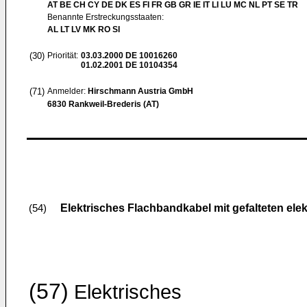
AT BE CH CY DE DK ES FI FR GB GR IE IT LI LU MC NL PT SE TR
Benannte Erstreckungsstaaten:
AL LT LV MK RO SI
(30)
Priorität:
03.03.2000
DE 10016260
01.02.2001
DE 10104354
(71)
Anmelder:
Hirschmann Austria GmbH
6830 Rankweil-Brederis (AT)
Elektrisches Flachbandkabel mit gefalteten ele
(54)
(57)
Elektrisches