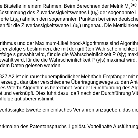
(m)
e Bitstelle in einem Rahmen. Beim Berechnen der Metrik M
k
Bestimmung des Zuverlässigkeitswertes L(u
) der sogenannte 
k
erte L(u
) ähnlich den sogenannten Punkten bei einer deutsche
k
n für die Zuverlässigkeitswerte L(u
) ungenau. Die Metrikinkr
k
ithmus und der Maximum-Likelihood-Algorithmus sind Algorithm
ferenzfolge s bestimmen, die mit der größten Wahrscheinlichke
folge s gewählt wird, für die die Wahrscheinlichkeit P (s|y) ma
hlt wird, für die die Wahrscheinlichkeit P (y|s) maximal wird.
 dem Daten gelesen werden.
27 A2 ist ein rauschunempfindlicher Mehrfach-Empfänger mit
 erzeugt, das über verschiedene Übertragungswege zu den Ant
es Viterbi-Algorithmus berechnet. Vor der Durchführung des A
nd verknüpft. Dies führt dazu, daß nach der Durchführung Vite
olge gut übereinstimmt.
verlässigkeitswerte ein einfaches Verfahren anzugeben, das die 
erkmalen des Patentanspruchs 1 gelöst. Vorteilhafte Ausführu