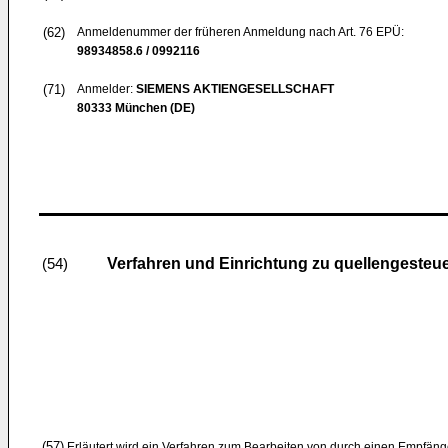
(62)
Anmeldenummer der früheren Anmeldung nach Art. 76 EPÜ:
98934858.6 / 0992116
(71)
Anmelder:
SIEMENS AKTIENGESELLSCHAFT
80333 München (DE)
Verfahren und Einrichtung zu quellengesteue
(54)
(57)
Erläutert wird ein Verfahren zum Bearbeiten von durch einen Empfän