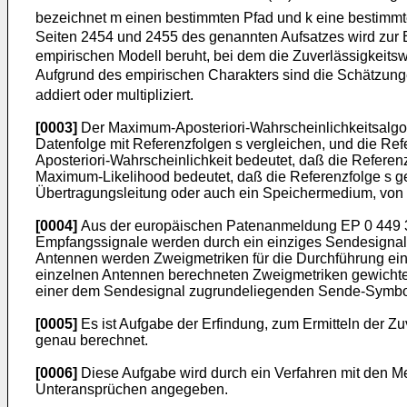
bezeichnet m einen bestimmten Pfad und k eine bestimmt
Seiten 2454 und 2455 des genannten Aufsatzes wird zur 
empirischen Modell beruht, bei dem die Zuverlässigkeitsw
Aufgrund des empirischen Charakters sind die Schätzunge
addiert oder multipliziert.
[0003]
Der Maximum-Aposteriori-Wahrscheinlichkeitsalgor
Datenfolge mit Referenzfolgen s vergleichen, und die Re
Aposteriori-Wahrscheinlichkeit bedeutet, daß die Referenz
Maximum-Likelihood bedeutet, daß die Referenzfolge s gewä
Übertragungsleitung oder auch ein Speichermedium, von
[0004]
Aus der europäischen Patenanmeldung EP 0 449 3
Empfangssignale werden durch ein einziges Sendesignal
Antennen werden Zweigmetriken für die Durchführung ein
einzelnen Antennen berechneten Zweigmetriken gewichtet u
einer dem Sendesignal zugrundeliegenden Sende-Symbolf
[0005]
Es ist Aufgabe der Erfindung, zum Ermitteln der Zu
genau berechnet.
[0006]
Diese Aufgabe wird durch ein Verfahren mit den M
Unteransprüchen angegeben.