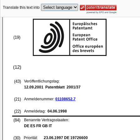
Translate this text into
(19)
(12)
(43)
Veröffentlichungstag:
12.09.2001
Patentblatt 2001/37
(21)
Anmeldenummer:
01108652.7
(22)
Anmeldetag:
04.06.1998
(84)
Benannte Vertragsstaaten:
DE ES FR GB IT
(30)
Priorität:
23.06.1997
DE 19726600