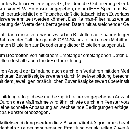
ntes Kalman-Filter eingesetzt, bei dem die Optimierung ebenfalls
an" von H. W. Sorenson angegeben, der im IEEE Spectrum, Band 
berücksichtigt die Tatsache, daß die tatsächlichen Zuverlässig
werte ermittelt werden können. Das Kalman-Filter nutzt weiterh
derung der Werte der übertragenen Daten mit ausreichender Ge
haft dann einsetzen, wenn zwischen Bitstellen aufeinanderfolgen
m Rahmen der Fall, der gemäß GSM-Standard bei einem Mobilfunk
nnten Bitstellen zur Decodierung dieser Bitstellen ausgenutzt.
g zum Bearbeiten von mit einem Empfänger empfangenen Daten 
ten deshalb auch für diese Einrichtung.
 Aspekt der Erfindung auch durch ein Verfahren mit den Merk
chteten Zuverlässigkeitswerten durch Mittelwertbildung berech
mit dem jeweiligen tatsächlichen Zuverlässigkeitswert übereins
ertbildung erfolgt diese nur bezüglich einer vorgegebenen Anza
 Durch diese Maßnahme wird ähnlich wie durch ein Fenster vorzu
 eine schnelle Anpassung an wechselnde Bedingungen erfolgen.
 das Fenster einbezogen.
Mittelwertbildung werden die z.B. vom Viterbi-Algorithmus bear
shalb zu einer sehr genauen Ermittlung der aktuellen Zuverläss