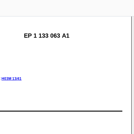
EP 1 133 063 A1
:
H03M
13/41