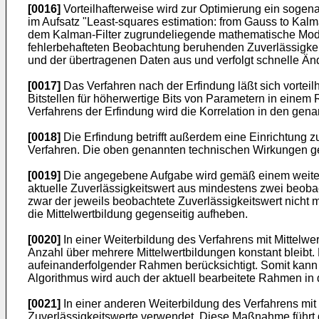
[0016]
Vorteilhafterweise wird zur Optimierung ein sogenan
im Aufsatz "Least-squares estimation: from Gauss to Kalm
dem Kalman-Filter zugrundeliegende mathematische Modell 
fehlerbehafteten Beobachtung beruhenden Zuverlässigkeits
und der übertragenen Daten aus und verfolgt schnelle Än
[0017]
Das Verfahren nach der Erfindung läßt sich vorteil
Bitstellen für höherwertige Bits von Parametern in eine
Verfahrens der Erfindung wird die Korrelation in den gena
[0018]
Die Erfindung betrifft außerdem eine Einrichtun
Verfahren. Die oben genannten technischen Wirkungen gel
[0019]
Die angegebene Aufgabe wird gemäß einem weiteren
aktuelle Zuverlässigkeitswert aus mindestens zwei beoba
zwar der jeweils beobachtete Zuverlässigkeitswert nicht 
die Mittelwertbildung gegenseitig aufheben.
[0020]
In einer Weiterbildung des Verfahrens mit Mittelw
Anzahl über mehrere Mittelwertbildungen konstant bleibt.
aufeinanderfolgender Rahmen berücksichtigt. Somit kann
Algorithmus wird auch der aktuell bearbeitete Rahmen in
[0021]
In einer anderen Weiterbildung des Verfahrens mit 
Zuverlässigkeitswerte verwendet. Diese Maßnahme führt de