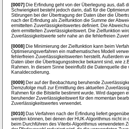
[0007]
Die Erfindung geht von der Überlegung aus, daß d
Schwierigkeit besteht jedoch darin, daß für die Optimier
Störungen bei der Übertragung der Daten über die Übertr
nach der Erfindung als Zielfunktion die Summe der Abwe
ermittelten Zuverlässigkeitswertes definiert. Die Abweich
dem ermittelten Zuverlässigkeitswert. Die Zielfunktion wi
Zuverlässigkeitswerte sehr nahe an die fehlerfreien Zuv
[0008]
Die Minimierung der Zielfunktion kann beim Verfahr
Optimierungsverfahren ein mathematisches Modell verw
fehlerfreien Zuverlässigkeitswerten herstellt. Außerdem w
Daten über die Übertragungsstrecke bekannt sind, wie z.B
Rahmen. In diesem Sinne beeinflußt die Datenquelle die w
Kanaldecodierung.
[0009]
Der auf der Beobachtung beruhende Zuverlässigkeit
Demzufolge muß zur Ermittlung des aktuellen Zuverlässig
Rahmen für die Bitstelle bestimmt wurde. Wird dagegen ein 
beruhender Zuverlässigkeitswert für den momentan bearbe
Zuverlässigkeitswertes verwendet.
[0010]
Das Verfahren nach der Erfindung liefert gegenüb
werden können, bei denen der HUK-Algorithmus nicht in de
beim Durchführen des Viterbi-Algorithmus verwendeten Zu