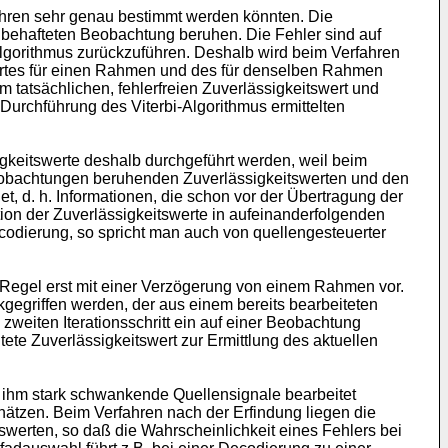
ahren sehr genau bestimmt werden könnten. Die
n behafteten Beobachtung beruhen. Die Fehler sind auf
Algorithmus zurückzuführen. Deshalb wird beim Verfahren
wertes für einen Rahmen und des für denselben Rahmen
m tatsächlichen, fehlerfreien Zuverlässigkeitswert und
 Durchführung des Viterbi-Algorithmus ermittelten
igkeitswerte deshalb durchgeführt werden, weil beim
obachtungen beruhenden Zuverlässigkeitswerten und den
t, d. h. Informationen, die schon vor der Übertragung der
tion der Zuverlässigkeitswerte in aufeinanderfolgenden
ecodierung, so spricht man auch von quellengesteuerter
r Regel erst mit einer Verzögerung von einem Rahmen vor.
gegriffen werden, der aus einem bereits bearbeiteten
 zweiten Iterationsschritt ein auf einer Beobachtung
te Zuverlässigkeitswert zur Ermittlung des aktuellen
 ihm stark schwankende Quellensignale bearbeitet
hätzen. Beim Verfahren nach der Erfindung liegen die
werten, so daß die Wahrscheinlichkeit eines Fehlers bei