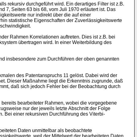
 rekursiv durchgeführt wird. Ein derartiges Filter ist z.B.
7, Seiten 63 bis 68, vom Juli 1970 erläutert ist. Das
keitswerte nur indirekt über die auf einer
in statistische Eigenschaften der Zuverlässigkeitswerte
schwindigkeit.
der Rahmen Korrelationen auftreten. Dies ist z.B. bei
system übertragen wird. In einer Weiterbildung des
und insbesondere zum Durchführen der oben genannten
malen des Patentanspruchs 11 gelöst. Dabei wird der
net. Dieser Maßnahme liegt die Erkenntnis zugrunde, daß
timmt, daß sich jedoch Fehler bei der Beobachtung durch
hl bereits bearbeiteter Rahmen, wobei die vorgegebene
gsweise nur der jeweils letzte Abschnitt der Folge
 Bei einer rekursiven Durchführung des Viterbi-
beiteten Daten unmittelbar als beobachtete
igkeitswerte, weil der Mittelwert der bearbeiteten Daten