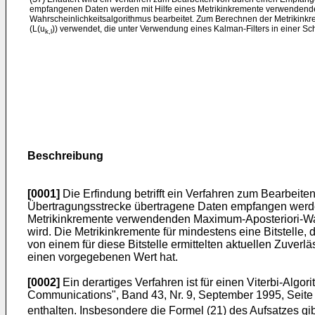
empfangenen Daten werden mit Hilfe eines Metrikinkremente verwendend
Wahrscheinlichkeitsalgorithmus bearbeitet. Zum Berechnen der Metrikink
(L(u
)) verwendet, die unter Verwendung eines Kalman-Filters in einer Sch
k,l
Beschreibung
[0001]
Die Erfindung betrifft ein Verfahren zum Bearbei
Übertragungsstrecke übertragene Daten empfangen werde
Metrikinkremente verwendenden Maximum-Aposteriori-Wahr
wird. Die Metrikinkremente für mindestens eine Bitstell
von einem für diese Bitstelle ermittelten aktuellen Zuverlä
einen vorgegebenen Wert hat.
[0002]
Ein derartiges Verfahren ist für einen Viterbi-Al
Communications", Band 43, Nr. 9, September 1995, Seite 2
enthalten. Insbesondere die Formel (21) des Aufsatzes g