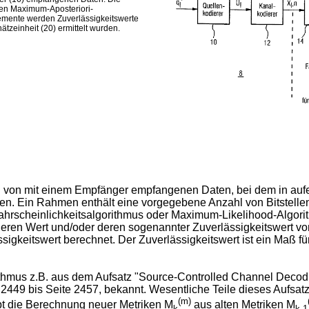
en Maximum-Aposteriori-
remente werden Zuverlässigkeitswerte
ätzeinheit (20) ermittelt wurden.
ten von mit einem Empfänger empfangenen Daten, bei dem in a
n. Ein Rahmen enthält eine vorgegebene Anzahl von Bitstellen
scheinlichkeitsalgorithmus oder Maximum-Likelihood-Algorith
e, deren Wert und/oder deren sogenannter Zuverlässigkeitswert
ssigkeitswert berechnet. Der Zuverlässigkeitswert ist ein Maß für
gorithmus z.B. aus dem Aufsatz "Source-Controlled Channel Dec
449 bis Seite 2457, bekannt. Wesentliche Teile dieses Aufsatz
(m)
ibt die Berechnung neuer Metriken M
aus alten Metriken M
k
k-1