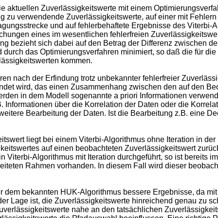
ie aktuellen Zuverlässigkeitswerte mit einem Optimierungsverf
ung zu verwendende Zuverlässigkeitswerte, auf einer mit Fehler
agungsstrecke und auf fehlerbehaftete Ergebnisse des Viterbi-
ichungen eines im wesentlichen fehlerfreien Zuverlässigkeits
ung bezieht sich dabei auf den Betrag der Differenz zwischen de
rd durch das Optimierungsverfahren minimiert, so daß die für die
erlässigkeitswerten kommen.
en nach der Erfindung trotz unbekannter fehlerfreier Zuverläss
endet wird, das einen Zusammenhang zwischen den auf den Be
erden in dem Modell sogenannte a priori Informationen verwende
. Informationen über die Korrelation der Daten oder die Korrela
eitere Bearbeitung der Daten. Ist die Bearbeitung z.B. eine D
swert liegt bei einem Viterbi-Algorithmus ohne Iteration in de
keitswertes auf einen beobachteten Zuverlässigkeitswert zurück
Viterbi-Algorithmus mit Iteration durchgeführt, so ist bereits im
iteten Rahmen vorhanden. In diesem Fall wird dieser beobachte
er dem bekannten HUK-Algorithmus bessere Ergebnisse, da mit
r Lage ist, die Zuverlässigkeitswerte hinreichend genau zu sc
verlässigkeitswerte nahe an den tatsächlichen Zuverlässigkeits