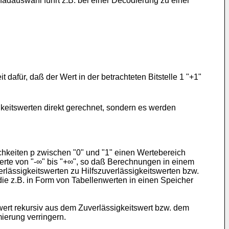
fadauswahl führt z.B. bei einer Decodierung zu einer
t dafür, daß der Wert in der betrachteten Bitstelle 1 "+1"
gkeitswerten direkt gerechnet, sondern es werden
chkeiten p zwischen "0" und "1" einen Wertebereich
rte von "-∞" bis "+∞", so daß Berechnungen in einem
lässigkeitswerten zu Hilfszuverlässigkeitswerten bzw.
die z.B. in Form von Tabellenwerten in einen Speicher
swert rekursiv aus dem Zuverlässigkeitswert bzw. dem
ierung verringern.