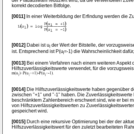
der Pfadauswahl reduziert wird, da die verwendeten Zuver
korrekt decodierten Bitfolge.
[0011]
In einer Weiterbildung der Erfindung werden die Z
[0012]
Dabei ist u
der Wert der Bitstelle, der vorzugsweis
l
ist. Entsprechend ist P(u
=-1) die Wahrscheinlichkeit dafür, 
l
[0013]
Bei einem Verfahren nach einem weiteren Aspekt de
Hilfszuverlässigkeitswerte verwendet, für die vorzugsweis
[0014]
Die Hilfszuverlässigkeitswerte haben gegenüber de
zwischen "+1" und "-1" haben. Die Zuverlässigkeitswert
beschränktem Zahlenbereich erschwert sind, wie er bei m
von Hilfszuverlässigkeitswerten zu Zuverlässigkeitswerte
gespeichert wird.
[0015]
Durch eine rekursive Optimierung bei der der aktue
Hilfszuverlässigkeitswert für den zuletzt bearbeiteten R