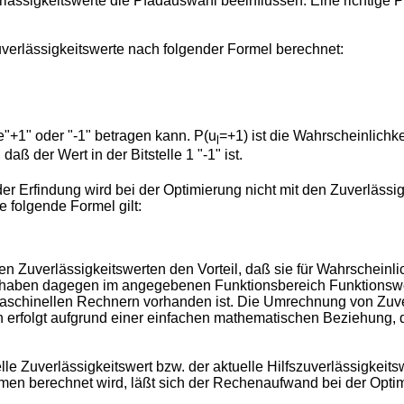
lässigkeitswerte die Pfadauswahl beeinflussen. Eine richtige P
uverlässigkeitswerte nach folgender Formel berechnet:
e"+1" oder "-1" betragen kann. P(u
=+1) ist die Wahrscheinlichkei
l
daß der Wert in der Bitstelle 1 "-1" ist.
r Erfindung wird bei der Optimierung nicht mit den Zuverlässi
e folgende Formel gilt:
n Zuverlässigkeitswerten den Vorteil, daß sie für Wahrscheinli
e haben dagegen im angegebenen Funktionsbereich Funktionswe
aschinellen Rechnern vorhanden ist. Die Umrechnung von Zuver
n erfolgt aufgrund einer einfachen mathematischen Beziehung, 
lle Zuverlässigkeitswert bzw. der aktuelle Hilfszuverlässigkeit
ahmen berechnet wird, läßt sich der Rechenaufwand bei der Optim