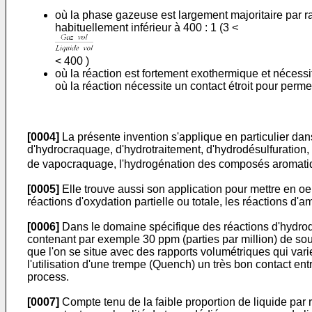
où la phase gazeuse est largement majoritaire par rap
habituellement inférieur à 400 : 1 (3 <
< 400 )
où la réaction est fortement exothermique et nécessit
où la réaction nécessite un contact étroit pour perm
[0004]
La présente invention s'applique en particulier d
d'hydrocraquage, d'hydrotraitement, d'hydrodésulfuration,
de vapocraquage, l'hydrogénation des composés aromatiq
[0005]
Elle trouve aussi son application pour mettre en o
réactions d'oxydation partielle ou totale, les réactions d'
[0006]
Dans le domaine spécifique des réactions d'hydrodé
contenant par exemple 30 ppm (parties par million) de souf
que l'on se situe avec des rapports volumétriques qui varien
l'utilisation d'une trempe (Quench) un très bon contact en
process.
[0007]
Compte tenu de la faible proportion de liquide par ra