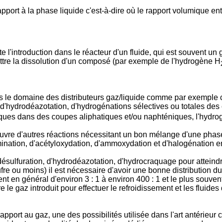
port à la phase liquide c'est-à-dire où le rapport volumique entre
e l'introduction dans le réacteur d'un fluide, qui est souvent un
ettre la dissolution d'un composé (par exemple de l'hydrogène H
ans le domaine des distributeurs gaz/liquide comme par exemple
 d'hydrodéazotation, d'hydrogénations sélectives ou totales de
ues dans des coupes aliphatiques et/ou naphténiques, l'hydro
euvre d'autres réactions nécessitant un bon mélange d'une phas
amination, d'acétyloxydation, d'ammoxydation et d'halogénation en
sulfuration, d'hydrodéazotation, d'hydrocraquage pour atteind
re ou moins) il est nécessaire d'avoir une bonne distribution d
t en général d'environ 3 : 1 à environ 400 : 1 et le plus souvent
tre le gaz introduit pour effectuer le refroidissement et les flu
pport au gaz, une des possibilités utilisée dans l'art antérieur 