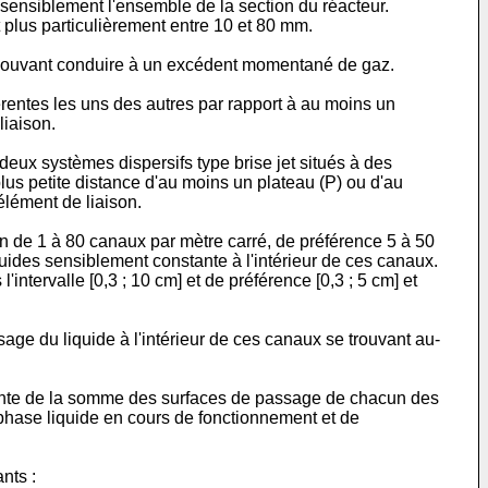
sensiblement l'ensemble de la section du réacteur.
plus particulièrement entre 10 et 80 mm.
r pouvant conduire à un excédent momentané de gaz.
férentes les uns des autres par rapport à au moins un
liaison.
 deux systèmes dispersifs type brise jet situés à des
plus petite distance d'au moins un plateau (P) ou d'au
élément de liaison.
on de 1 à 80 canaux par mètre carré, de préférence 5 à 50
ides sensiblement constante à l'intérieur de ces canaux.
tervalle [0,3 ; 10 cm] et de préférence [0,3 ; 5 cm] et
ge du liquide à l'intérieur de ces canaux se trouvant au-
ltante de la somme des surfaces de passage de chacun des
la phase liquide en cours de fonctionnement et de
nts :