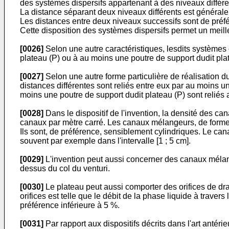
des systèmes dispersifs appartenant à des niveaux différ
La distance séparant deux niveaux différents est général
Les distances entre deux niveaux successifs sont de pré
Cette disposition des systèmes dispersifs permet un meil
[0026]
Selon une autre caractéristiques, lesdits systèmes d
plateau (P) ou à au moins une poutre de support dudit pla
[0027]
Selon une autre forme particulière de réalisation du 
distances différentes sont reliés entre eux par au moins un
moins une poutre de support dudit plateau (P) sont reliés 
[0028]
Dans le dispositif de l'invention, la densité des c
canaux par mètre carré. Les canaux mélangeurs, de forme 
Ils sont, de préférence, sensiblement cylindriques. Le can
souvent par exemple dans l'intervalle [1 ; 5 cm].
[0029]
L'invention peut aussi concerner des canaux mélange
dessus du col du venturi.
[0030]
Le plateau peut aussi comporter des orifices de dr
orifices est telle que le débit de la phase liquide à traver
préférence inférieure à 5 %.
[0031]
Par rapport aux dispositifs décrits dans l'art antérie