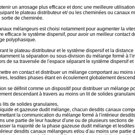
btenir un arrosage plus efficace et donc une meilleure utilisatio
pant le plateau distributeur et/ ou les cheminées ou canaux mé
n sortie de cheminée.
 canaux mélangeurs est choisi notamment pour augmenter la vite
e efficace le système dispersif, pour avoir un meilleur contact du
ge polyphasique.
le plateau distributeur et le système dispersif et la distance en
 notamment la séparation ou sous-division du mélange formé à l'
ors de sa traversée de l'espace séparant le système dispersif et le
 mettre en contact et distribuer un mélange comportant au moin
res, lesdites phases étant en écoulement globalement descendant
vention se définit comme un dispositif pour distribuer un mélan
ment descendant à travers au moins un lit de solides granulaire
lits de solides granulaires,
iquide et gazeuse dudit mélange, chacun desdits canaux compo
mettant la communication du mélange formé à l'intérieur desdits
 une partie de leur hauteur d'une ou de plusieurs sections de p
asser la majorité de la phase gazeuse dudit mélange et lesdites
ntérieur desdits canaux mélangeurs et/ou d'au moins une partie d