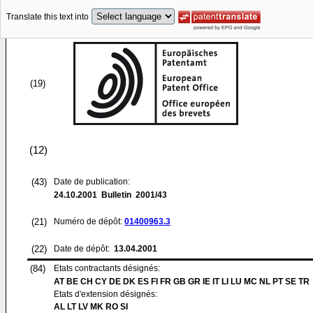
Translate this text into
(19)
(12)
(43)
Date de publication:
24.10.2001
Bulletin 2001/43
(21)
Numéro de dépôt:
01400963.3
(22)
Date de dépôt:
13.04.2001
(84)
Etats contractants désignés:
AT BE CH CY DE DK ES FI FR GB GR IE IT LI LU MC NL PT SE TR
Etats d'extension désignés:
AL LT LV MK RO SI