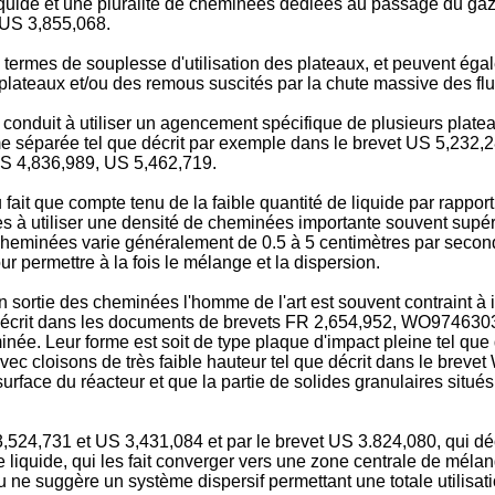
iquide et une pluralité de cheminées dédiées au passage du gaz
 US 3,855,068.
rmes de souplesse d'utilisation des plateaux, et peuvent égale
s plateaux et/ou des remous suscités par la chute massive des flu
t conduit à utiliser un agencement spécifique de plusieurs plate
me séparée tel que décrit par exemple dans le brevet US 5,232,2
S 4,836,989, US 5,462,719.
it que compte tenu de la faible quantité de liquide par rapport 
aires à utiliser une densité de cheminées importante souvent su
cheminées varie généralement de 0.5 à 5 centimètres par seconde
r permettre à la fois le mélange et la dispersion.
n sortie des cheminées l'homme de l'art est souvent contraint à 
écrit dans les documents de brevets FR 2,654,952, WO9746303 e
minée. Leur forme est soit de type plaque d'impact pleine tel q
 avec cloisons de très faible hauteur tel que décrit dans le br
 surface du réacteur et que la partie de solides granulaires situ
US 3,524,731 et US 3,431,084 et par le brevet US 3.824,080, qui
 liquide, qui les fait converger vers une zone centrale de mélan
e suggère un système dispersif permettant une totale utilisatio