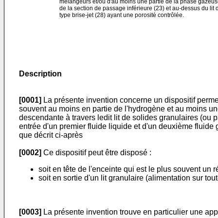
mélangeurs et/ou d'au moins une partie de la phase gazeuse
de la section de passage inférieure (23) et au-dessus du lit
type brise-jet (28) ayant une porosité contrôlée.
Description
[0001]
La présente invention concerne un dispositif perme
souvent au moins en partie de l'hydrogène et au moins une 
descendante à travers ledit lit de solides granulaires (ou
entrée d'un premier fluide liquide et d'un deuxième fluide 
que décrit ci-après
[0002]
Ce dispositif peut être disposé :
soit en tête de l'enceinte qui est le plus souvent un r
soit en sortie d'un lit granulaire (alimentation sur tout
[0003]
La présente invention trouve en particulier une appl