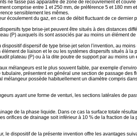
ents ne fasse pas apparaître de zone de recouvrement et couvre 
ement comprise entre 1 et 250 mm, de préférence 5 et 180 mm et 
férence sensiblement les mêmes.
leur écoulement du gaz, en cas de débit fluctuant de ce dernie
ispersifs type brise-jet peuvent être situés à des distances dif
teau (P) auxquels ils sont associés par au moins un élément de 
dispositif dispersif de type brise-jet selon l'invention, au moins
 élément de liaison et le ou les systèmes dispersifs situés à la 
audit plateau (P) ou à la dite poutre de support par au moins un 
anaux mélangeurs est le plus souvent faible, par exemple d'envir
tubulaire, présentent en général une section de passage des flu
al mélangeur possède habituellement un diamètre compris dans l'in
urs ayant une forme de venturi, les sections latérales de passa
ainage de la phase liquide. Dans ce cas la surface totale résu
s les orifices de drainage soit inférieur à 10 % de la fraction de 
ur, le dispositif de la présente invention offre les avantages suiva