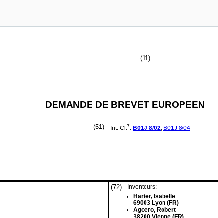
(11)
DEMANDE DE BREVET EUROPEEN
(51)
7
Int. Cl.
:
B01J
8/02
,
B01J
8/04
(72)
Inventeurs:
Harter, Isabelle
69003 Lyon (FR)
Agoero, Robert
38200 Vienne (FR)