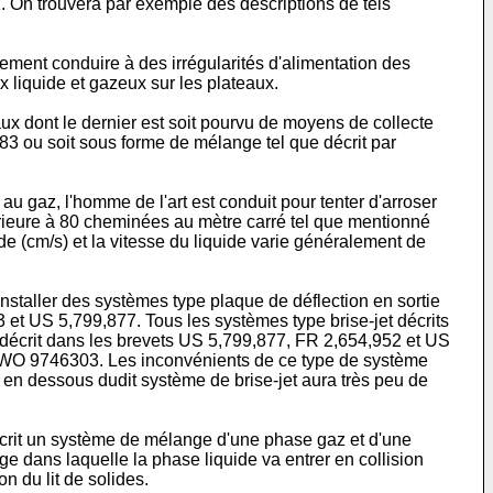
. On trouvera par exemple des descriptions de tels
ment conduire à des irrégularités d'alimentation des
x liquide et gazeux sur les plateaux.
aux dont le dernier est soit pourvu de moyens de collecte
83 ou soit sous forme de mélange tel que décrit par
au gaz, l'homme de l'art est conduit pour tenter d'arroser
périeure à 80 cheminées au mètre carré tel que mentionné
 (cm/s) et la vitesse du liquide varie généralement de
installer des systèmes type plaque de déflection en sortie
t US 5,799,877. Tous les systèmes type brise-jet décrits
ue décrit dans les brevets US 5,799,877, FR 2,654,952 et US
evet WO 9746303. Les inconvénients de ce type de système
és en dessous dudit système de brise-jet aura très peu de
 décrit un système de mélange d'une phase gaz et d'une
ge dans laquelle la phase liquide va entrer en collision
n du lit de solides.