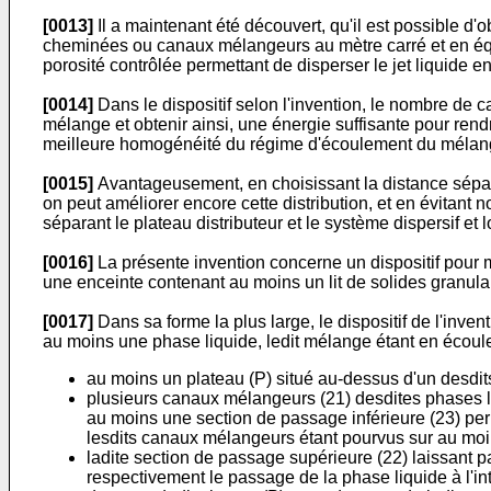
[0013]
Il a maintenant été découvert, qu'il est possible d'o
cheminées ou canaux mélangeurs au mètre carré et en équi
porosité contrôlée permettant de disperser le jet liquide e
[0014]
Dans le dispositif selon l'invention, le nombre de
mélange et obtenir ainsi, une énergie suffisante pour rendr
meilleure homogénéité du régime d'écoulement du mélan
[0015]
Avantageusement, en choisissant la distance séparant 
on peut améliorer encore cette distribution, et en évitant
séparant le plateau distributeur et le système dispersif et l
[0016]
La présente invention concerne un dispositif pour
une enceinte contenant au moins un lit de solides granulai
[0017]
Dans sa forme la plus large, le dispositif de l'in
au moins une phase liquide, ledit mélange étant en écoule
au moins un plateau (P) situé au-dessus d'un desdits 
plusieurs canaux mélangeurs (21) desdites phases l
au moins une section de passage inférieure (23) per
lesdits canaux mélangeurs étant pourvus sur au moins
ladite section de passage supérieure (22) laissant p
respectivement le passage de la phase liquide à l'i