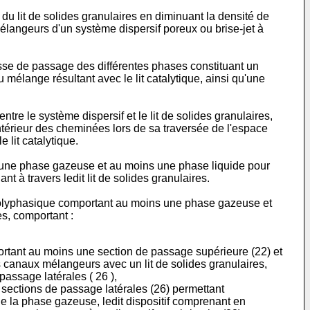
n du lit de solides granulaires en diminuant la densité de
langeurs d'un système dispersif poreux ou brise-jet à
sse de passage des différentes phases constituant un
 mélange résultant avec le lit catalytique, ainsi qu'une
tre le système dispersif et le lit de solides granulaires,
intérieur des cheminées lors de sa traversée de l'espace
 lit catalytique.
s une phase gazeuse et au moins une phase liquide pour
 à travers ledit lit de solides granulaires.
ge polyphasique comportant au moins une phase gazeuse et
s, comportant :
rtant au moins une section de passage supérieure (22) et
 canaux mélangeurs avec un lit de solides granulaires,
assage latérales ( 26 ),
 sections de passage latérales (26) permettant
e la phase gazeuse, ledit dispositif comprenant en