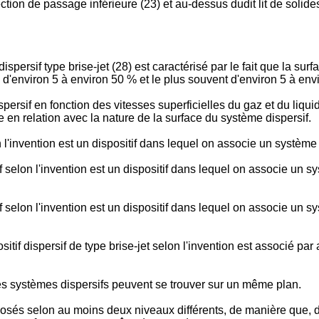
tion de passage inférieure (23) et au-dessus dudit lit de solide
persif type brise-jet (28) est caractérisé par le fait que la surfa
 d'environ 5 à environ 50 % et le plus souvent d'environ 5 à env
rsif en fonction des vitesses superficielles du gaz et du liqui
le en relation avec la nature de la surface du système dispersif.
on l'invention est un dispositif dans lequel on associe un systèm
if selon l'invention est un dispositif dans lequel on associe un s
if selon l'invention est un dispositif dans lequel on associe un 
ositif dispersif de type brise-jet selon l'invention est associé p
les systèmes dispersifs peuvent se trouver sur un même plan.
sposés selon au moins deux niveaux différents, de manière que, d