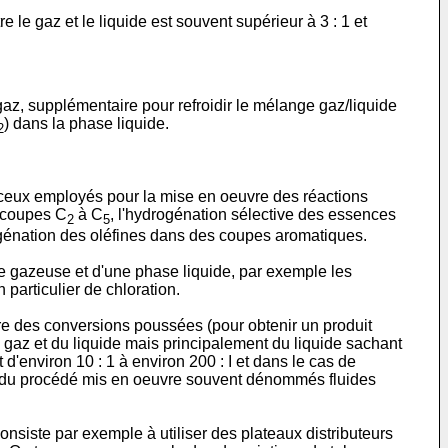
 le gaz et le liquide est souvent supérieur à 3 : 1 et
 gaz, supplémentaire pour refroidir le mélange gaz/liquide
) dans la phase liquide.
2
 ceux employés pour la mise en oeuvre des réactions
s coupes C
à C
, l'hydrogénation sélective des essences
2
5
génation des oléfines dans des coupes aromatiques.
e gazeuse et d'une phase liquide, par exemple les
 particulier de chloration.
re des conversions poussées (pour obtenir un produit
u gaz et du liquide mais principalement du liquide sachant
 d'environ 10 : 1 à environ 200 : I et dans le cas de
ides du procédé mis en oeuvre souvent dénommés fluides
consiste par exemple à utiliser des plateaux distributeurs