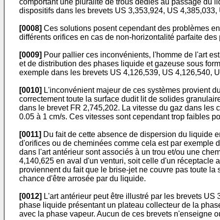
comportant une pluralité de trous dédiés au passage du l
dispositifs dans les brevets US 3,353,924, US 4,385,033,
[0008]
Ces solutions posent cependant des problèmes en te
différents orifices en cas de non-horizontalité parfaite de
[0009]
Pour pallier ces inconvénients, l'homme de l'art es
et de distribution des phases liquide et gazeuse sous for
exemple dans les brevets US 4,126,539, US 4,126,540, U
[0010]
L'inconvénient majeur de ces systèmes provient du fa
correctement toute la surface dudit lit de solides granul
dans le brevet FR 2,745,202. La vitesse du gaz dans les 
0.05 à 1 cm/s. Ces vitesses sont cependant trop faibles pou
[0011]
Du fait de cette absence de dispersion du liquide e
d'orifices ou de cheminées comme cela est par exemple d
dans l'art antérieur sont associés à un trou et/ou une che
4,140,625 en aval d'un venturi, soit celle d'un réceptacle
proviennent du fait que le brise-jet ne couvre pas toute la
chance d'être arrosée par du liquide.
[0012]
L'art antérieur peut être illustré par les brevets 
phase liquide présentant un plateau collecteur de la phase
avec la phase vapeur. Aucun de ces brevets n'enseigne ou n