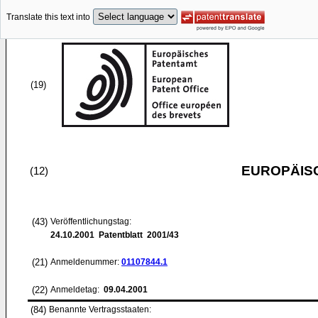
Translate this text into
(19)
EUROPÄIS
(12)
(43)
Veröffentlichungstag:
24.10.2001
Patentblatt 2001/43
(21)
Anmeldenummer:
01107844.1
(22)
Anmeldetag:
09.04.2001
(84)
Benannte Vertragsstaaten: