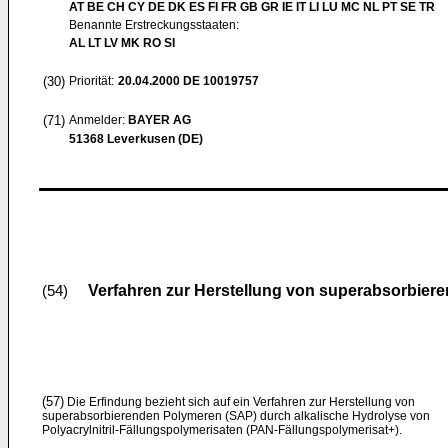
AT BE CH CY DE DK ES FI FR GB GR IE IT LI LU MC NL PT SE TR
Benannte Erstreckungsstaaten:
AL LT LV MK RO SI
(30)
Priorität:
20.04.2000
DE 10019757
(71)
Anmelder:
BAYER AG
51368 Leverkusen (DE)
Verfahren zur Herstellung von superabsorbiere
(54)
(57)
Die Erfindung bezieht sich auf ein Verfahren zur Herstellung von
superabsorbierenden Polymeren (SAP) durch alkalische Hydrolyse von
Polyacrylnitril-Fällungspolymerisaten (PAN-Fällungspolymerisat+).