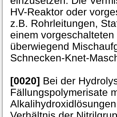
einzusetzen. Die Verm
HV-Reaktor oder vorge
z.B. Rohrleitungen, St
einem vorgeschalteten
überwiegend Mischaufg
Schnecken-Knet-Masch
[0020]
Bei der Hydroly
Fällungspolymerisate m
Alkalihydroxidlösungen
Verhältnis der Nitrilg