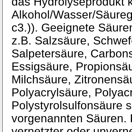
das Hydrolyseprodukt ku
Alkohol/Wasser/Säureg
c3.)). Geeignete Säure
z.B. Salzsäure, Schwe
Salpetersäure, Carbon
Essigsäure, Propionsäu
Milchsäure, Zitronensä
Polyacrylsäure, Polyac
Polystyrolsulfonsäure
vorgenannten Säuren. 
vernetzter oder unvern