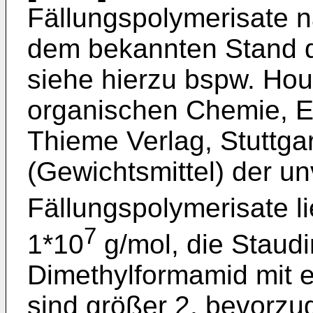
Fällungspolymerisate na
dem bekannten Stand de
siehe hierzu bspw. Ho
organischen Chemie, E
Thieme Verlag, Stuttga
(Gewichtsmittel) der u
Fällungspolymerisate l
7
1*10
g/mol, die Staud
Dimethylformamid mit e
sind größer 2, bevorzu