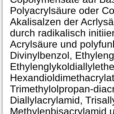
Polyacrylsäure oder C
Akalisalzen der Acrlysä
durch radikalisch initi
Acrylsäure und polyfun
Divinylbenzol, Ethyleng
Ethylenglykoldiallylethe
Hexandioldimethacrylat,
Trimethylolpropan-diacry
Diallylacrylamid, Trisall
Methylenbisacrylamid u