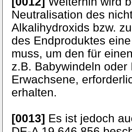
[0012]
Weiterhin wird b
Neutralisation des nich
Alkalihydroxids bzw. z
des Endproduktes eine
muss, um den für einen 
z.B. Babywindeln oder I
Erwachsene, erforderli
erhalten.
[0013]
Es ist jedoch auc
DE-A 19 646 856 beschr