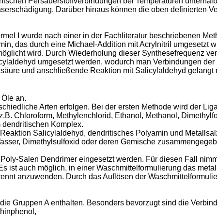
anischen Persauerstoffverbindungen bei Temperaturen unterhal
ilfaserschädigung. Darüber hinaus können die oben definierten 
mel I wurde nach einer in der Fachliteratur beschriebenen Meth
iamin, das durch eine Michael-Addition mit Acrylnitril umgesetz
ermöglicht wird. Durch Wiederholung dieser Synthesefrequenz verd
cylaldehyd umgesetzt werden, wodurch man Verbindungen der F
säure und anschließende Reaktion mit Salicylaldehyd gelangt 
 Öle an.
schiedliche Arten erfolgen. Bei der ersten Methode wird der Li
 z.B. Chloroform, Methylenchlorid, Ethanol, Methanol, Dimethyl
m dendritischen Komplex.
-Reaktion Salicylaldehyd, dendritisches Polyamin und Metallsal
 Wasser, Dimethylsulfoxid oder deren Gemische zusammengege
ie Poly-Salen Dendrimer eingesetzt werden. Für diesen Fall n
 Es ist auch möglich, in einer Waschmittelformulierung das meta
etrennt anzuwenden. Durch das Auflösen der Waschmittelformul
e die Gruppen A enthalten. Besonders bevorzugt sind die Verbi
thinphenol,