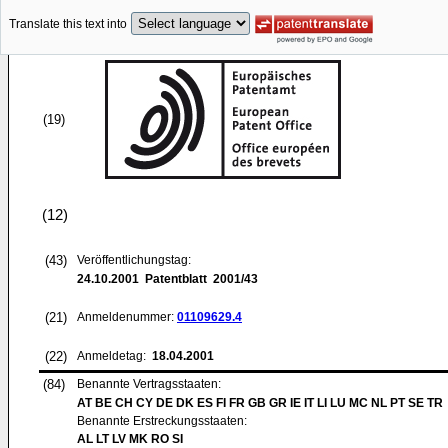
Translate this text into
(19)
(12)
(43)
Veröffentlichungstag:
24.10.2001
Patentblatt 2001/43
(21)
Anmeldenummer:
01109629.4
(22)
Anmeldetag:
18.04.2001
(84)
Benannte Vertragsstaaten:
AT BE CH CY DE DK ES FI FR GB GR IE IT LI LU MC NL PT SE TR
Benannte Erstreckungsstaaten:
AL LT LV MK RO SI