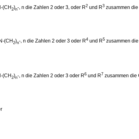
2
3
N-(CH
)
-, n die Zahlen 2 oder 3, oder R
und R
zusammen die 
2
n
4
5
-N-(CH
)
-, n die Zahlen 2 oder 3 oder R
und R
zusammen die 
2
n
6
7
N-(CH
)
-, n die Zahlen 2 oder 3 oder R
und R
zusammen die G
2
n
r