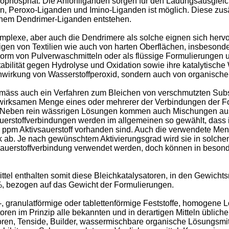
rophosphat. Die Anionliganden sorgen für den Ladungsausgle
, Peroxo-Liganden und Imino-Liganden ist möglich. Diese zus
inem Dendrimer-Liganden entstehen.
exe, aber auch die Dendrimere als solche eignen sich hervor
en von Textilien wie auch von harten Oberflächen, insbesondere
orm von Pulverwaschmitteln oder als flüssige Formulierungen un
abilität gegen Hydrolyse und Oxidation sowie ihre katalytische
ichwirkung von Wasserstoffperoxid, sondern auch von organisc
mäss auch ein Verfahren zum Bleichen von verschmutzten Subst
r wirksamen Menge eines oder mehrerer der Verbindungen der F
ngt. Neben rein wässrigen Lösungen kommen auch Mischungen au
uerstoffverbindungen werden im allgemeinen so gewählt, dass
0 ppm Aktivsauerstoff vorhanden sind. Auch die verwendete M
b. Je nach gewünschtem Aktivierungsgrad wird sie in solchen
uerstoffverbindung verwendet werden, doch können in besonde
el enthalten somit diese Bleichkatalysatoren, in den Gewicht
%, bezogen auf das Gewicht der Formulierungen.
r-, granulatförmige oder tablettenförmige Feststoffe, homogen
en im Prinzip alle bekannten und in derartigen Mitteln üblichen
oren, Tenside, Builder, wassermischbare organische Lösungsmitt