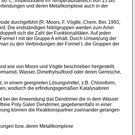
b 80°C, insbesondere im Temperaturbereich von 15 bis
Verbindungen und deren Metallkomplexe auch in der
ode durchgeführt (R. Moors, F. Vögtle, Chem. Ber. 1993,
t wird. Die endständigen Nitrilgruppen werden zum Amin
oppelt sich die Zahl der Funktionalitäten. Auf jeden
ormel I mit der Gruppe A erhält. Durch Umsetzung der
man zu den Verbindungen der Formel I, die Gruppen der
gand wie von Moors und Vögtle beschrieben hergestellt.
formamid, Wasser, Dimethylsulfoxid oder deren Gemische,
z, in einem geeigneten Lösungsmittel, z.B. Chloroform,
ben, wodurch die erfindungsgemäßen Katalysatoren
immt bei der Anwendung das Dendrimer die in dem Wasser
llfreie Poly-Salen Dendrimer, gegebenenfalls in einer
ierung können die Reaktionspartner zueinander gelangen
ndungen bzw. deren Metallkomplexe