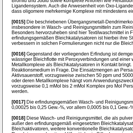
Bromid und Jodid sowie komplexe Anionen wie Hexafluo
Ligandensystem. Auch die Anwesenheit von Oxo-Liganden
dass oligomere mehrkernige Komplexe mit mindestens e
[0015]
Die beschriebenen Übergangsmetall-Dendrimerkompl
insbesondere in Wasch- und Reinigungsmitteln zum Reinig
Besonders hervorzuheben sind hier Textilwaschmittel in F
erfindungsgemäßen Bleichkatalysatoren ist hierbei ihre St
verbessern in solchen Formulierungen nicht nur die Ble
[0016]
Gegenstand der vorliegenden Erfindung ist demge
wässriger Bleichflotte mit Peroxyverbindungen und eine
Metallkomplexe als Bleichkatalysatoren in Kontakt bri
Reaktionsmedium in Frage. Die Einsatzmengen an Persa
Aktivsauerstoff, vorzugsweise zwischen 50 ppm und 500
oder deren Metallkomplexe hängt vom Anwendungszweck a
vorzugsweise 0,1 mMol bis 2 mMol Komplex pro Mol Persa
werden.
[0017]
Die erfindungsgemäßen Wasch- und Reinigungsmitt
0,00025 bis 0,25 Gew.-%, vor allem 0,0005 bis 0,1 Gew.-
[0018]
Diese Wasch- und Reinigungsmittel, die als pulve
außer den erfindungsgemäß eingesetzten Bleichkatalysator
Bleichaktivatoren, weitere konventionelle Bleichkatalysat