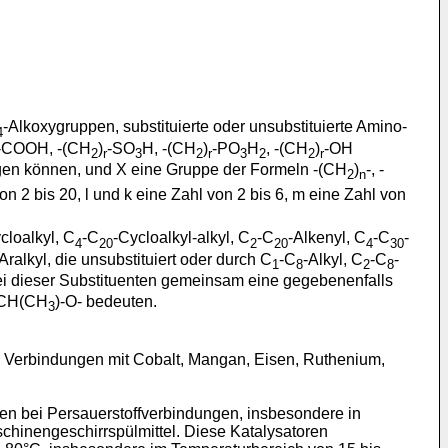
-Alkoxygruppen, substituierte oder unsubstituierte Amino-
4
-COOH, -(CH
)
-SO
H, -(CH
)
-PO
H
, -(CH
)
-OH
2
r
3
2
r
3
2
2
r
egen können, und X eine Gruppe der Formeln -(CH
)
-, -
2
n
von 2 bis 20, l und k eine Zahl von 2 bis 6, m eine Zahl von
cloalkyl, C
-C
-Cycloalkyl-alkyl, C
-C
-Alkenyl, C
-C
-
4
20
2
20
4
30
Aralkyl, die unsubstituiert oder durch C
-C
-Alkyl, C
-C
-
1
8
2
8
zwei dieser Substituenten gemeinsam eine gegebenenfalls
CH(CH
)-O- bedeuten.
3
n Verbindungen mit Cobalt, Mangan, Eisen, Ruthenium,
en bei Persauerstoffverbindungen, insbesondere in
chinengeschirrspülmittel. Diese Katalysatoren