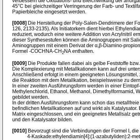
verbessern die Oxidations- und Bleichwirkung der anorg
45°C bei gleichzeitiger Verringerung der Farb- und Text
Papierbleiche eingesetzt werden.
[0008]
Die Herstellung der Poly-Salen-Dendrimere der For
126, 2133-2135). Als Initiatorkern dient hierbei Ethylend
reduziert, wodurch eine weitere Addition von Acrylnitril 
dieser Synthesestufen können die Aminogruppen mit Sali
Aminogruppen mit einem Derivat der α,β-Diamino-propion
Formel -COCHNA-CH
NA enthalten.
2
[0009]
Die Produkte fallen dabei als gelbe Feststoffe bzw.
Die Komplexierung mit Metallkationen kann auf drei unter
Anschließend erfolgt in einem geeigneten Lösungsmittel,
die Reaktion mit dem Metallkation, beispielsweise zu de
In einer zweiten Ausführungsform werden in einer Eintopf
Methylenchlorid, Ethanol, Methanol, Dimethylformamid,
gebildet werden.
In der dritten Ausführungsform kann schon das metallfre
befindlichen Metallkationen auf und wirkt als Katalysator.
Matrix eingeschlossen, und ein geeignetes Metallsalz g
und den Katalysator bilden.
[0010]
Bevorzugt sind die Verbindungen der Formel I, di
4-Kaskade:ethylendiamin[4]:(1-azabutyliden):2-me