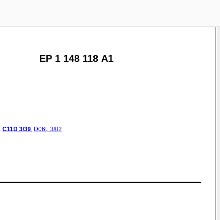
EP 1 148 118 A1
:
C11D
3/39
,
D06L
3/02