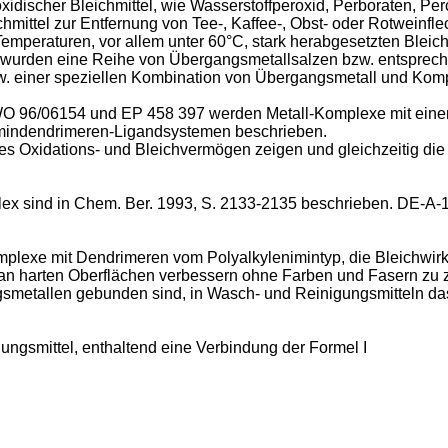
xidischer Bleichmittel, wie Wasserstoffperoxid, Perboraten, Pe
chmittel zur Entfernung von Tee-, Kaffee-, Obst- oder Rotweinfl
n Temperaturen, vor allem unter 60°C, stark herabgesetzten Ble
k wurden eine Reihe von Übergangsmetallsalzen bzw. entsprec
zw. einer speziellen Kombination von Übergangsmetall und Komp
n WO 96/06154 und EP 458 397 werden Metall-Komplexe mit eine
indendrimeren-Ligandsystemen beschrieben.
ohes Oxidations- und Bleichvermögen zeigen und gleichzeitig die
ex sind in Chem. Ber. 1993, S. 2133-2135 beschrieben. DE-A-1
lexe mit Dendrimeren vom Polyalkylenimintyp, die Bleichwirk
an harten Oberflächen verbessern ohne Farben und Fasern zu z
smetallen gebunden sind, in Wasch- und Reinigungsmitteln das
ngsmittel, enthaltend eine Verbindung der Formel I