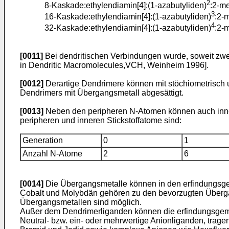
2
8-Kaskade:ethylendiamin[4]:(1-azabutyliden)
:2-m
3
16-Kaskade:ethylendiamin[4]:(1-azabutyliden)
:2-
4
32-Kaskade:ethylendiamin[4]:(1-azabutyliden)
:2-
[0011]
Bei dendritischen Verbindungen wurde, soweit zw
in Dendritic Macromolecules,VCH, Weinheim 1996].
[0012]
Derartige Dendrimere können mit stöchiometrisch 
Dendrimers mit Übergangsmetall abgesättigt.
[0013]
Neben den peripheren N-Atomen können auch innere
peripheren und inneren Stickstoffatome sind:
Generation
0
1
Anzahl N-Atome
2
6
[0014]
Die Übergangsmetalle können in den erfindungsge
Cobalt und Molybdän gehören zu den bevorzugten Überg
Übergangsmetallen sind möglich.
Außer dem Dendrimerliganden können die erfindungsgem
Neutral- bzw. ein- oder mehrwertige Anionliganden, tragen