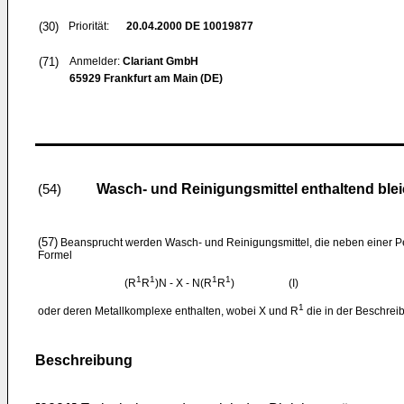
(30)
Priorität:
20.04.2000
DE 10019877
(71)
Anmelder:
Clariant GmbH
65929 Frankfurt am Main (DE)
Wasch- und Reinigungsmittel enthaltend ble
(54)
(57)
Beansprucht werden Wasch- und Reinigungsmittel, die neben einer P
Formel
1
1
1
1
(R
R
)N - X - N(R
R
) (I)
1
oder deren Metallkomplexe enthalten, wobei X und R
die in der Beschre
Beschreibung