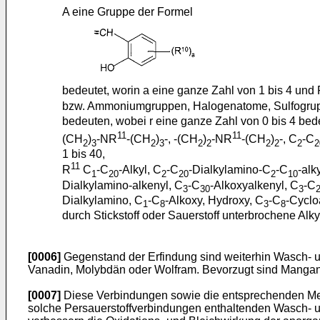
A eine Gruppe der Formel
bedeutet, worin a eine ganze Zahl von 1 bis 4 und
bzw. Ammoniumgruppen, Halogenatome, Sulfogrup
bedeuten, wobei r eine ganze Zahl von 0 bis 4 be
11
11
(CH
)
-NR
-(CH
)
-, -(CH
)
-NR
-(CH
)
-, C
-C
2
3
2
3
2
2
2
2
2
2
1 bis 40,
11
R
C
-C
-Alkyl, C
-C
-Dialkylamino-C
-C
-alk
1
20
2
20
2
10
Dialkylamino-alkenyl, C
-C
-Alkoxyalkenyl, C
-C
3
30
3
Dialkylamino, C
-C
-Alkoxy, Hydroxy, C
-C
-Cyclo
1
8
3
8
durch Stickstoff oder Sauerstoff unterbrochene Alk
[0006]
Gegenstand der Erfindung sind weiterhin Wasch- u
Vanadin, Molybdän oder Wolfram. Bevorzugt sind Manga
[0007]
Diese Verbindungen sowie die entsprechenden Meta
solche Persauerstoffverbindungen enthaltenden Wasch- un