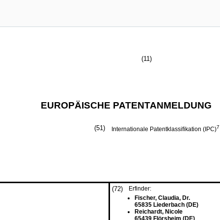
(11)
EUROPÄISCHE PATENTANMELDUNG
(51)
7
Internationale Patentklassifikation (IPC)
(72)
Erfinder:
Fischer, Claudia, Dr.
65835 Liederbach (DE)
Reichardt, Nicole
65439 Flörsheim (DE)