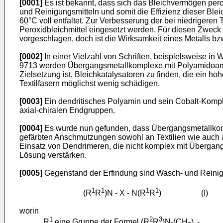
[0001]
Es ist bekannt, dass sich das Bleichvermögen pero
und Reinigungsmitteln und somit die Effizienz dieser Blei
60°C voll entfaltet. Zur Verbesserung der bei niedrigere
Peroxidbleichmittel eingesetzt werden. Für diesen Zwec
vorgeschlagen, doch ist die Wirksamkeit eines Metalls b
[0002]
In einer Vielzahl von Schriften, beispielsweise i
9713 werden Übergangsmetallkomplexe mit Polyamidoam
Zielsetzung ist, Bleichkatalysatoren zu finden, die ein h
Textilfasern möglichst wenig schädigen.
[0003]
Ein dendritisches Polyamin und sein Cobalt-Kompl
axial-chiralen Endgruppen.
[0004]
Es wurde nun gefunden, dass Übergangsmetallkomp
gefärbten Anschmutzungen sowohl an Textilien wie auch 
Einsatz von Dendrimeren, die nicht komplex mit Übergang
Lösung verstärken.
[0005]
Gegenstand der Erfindung sind Wasch- und Reinigu
1
1
1
1
(R
R
)N - X - N(R
R
) (I)
worin
1
2
3
R
eine Gruppe der Formel (R
R
)N-(CH
)
-,