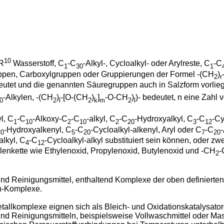
10
 R
Wasserstoff, C
-C
-Alkyl-, Cycloalkyl- oder Arylreste, C
-C
1
30
1
pen, Carboxylgruppen oder Gruppierungen der Formel -(CH
)
2
r
deutet und die genannten Säuregruppen auch in Salzform vorli
-Alkylen, -(CH
)
-[O-(CH
)
]
-O-CH
)
)- bedeutet, n eine Zahl 
0
2
l
2
k
m
2
l
yl, C
-C
-Alkoxy-C
-C
-alkyl, C
-C
-Hydroxyalkyl, C
-C
-Cy
1
10
2
10
2
20
3
12
-Hydroxyalkenyl, C
-C
-Cycloalkyl-alkenyl, Aryl oder C
-C
-
20
5
20
7
20
alkyl, C
-C
-Cycloalkyl-alkyl substituiert sein können, oder 
4
12
ylenkette wie Ethylenoxid, Propylenoxid, Butylenoxid und -CH
-
2
nd Reinigungsmittel, enthaltend Komplexe der oben definierte
n-Komplexe.
llkomplexe eignen sich als Bleich- und Oxidationskatalysator
d Reinigungsmitteln, beispielsweise Vollwaschmittel oder Mas