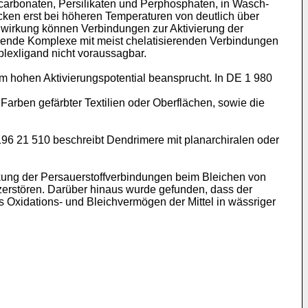
rcarbonaten, Persilikaten und Perphosphaten, in Wasch-
ecken erst bei höheren Temperaturen von deutlich über
ichwirkung können Verbindungen zur Aktivierung der
hende Komplexe mit meist chelatisierenden Verbindungen
lexligand nicht voraussagbar.
m hohen Aktivierungspotential beansprucht. In DE 1 980
 Farben gefärbter Textilien oder Oberflächen, sowie die
96 21 510 beschreibt Dendrimere mit planarchiralen oder
ung der Persauerstoffverbindungen beim Bleichen von
erstören. Darüber hinaus wurde gefunden, dass der
 Oxidations- und Bleichvermögen der Mittel in wässriger