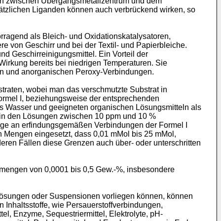
ich zwischen Übergangsmetallzentrum und dem
ätzlichen Liganden können auch verbrückend wirken, so
ragend als Bleich- und Oxidationskatalysatoren,
 von Geschirr und bei der Textil- und Papierbleiche.
d Geschirreinigungsmittel. Ein Vorteil der
 Wirkung bereits bei niedrigen Temperaturen. Sie
hen und anorganischen Peroxy-Verbindungen.
raten, wobei man das verschmutzte Substrat in
ormel I, beziehungsweise der entsprechenden
s Wasser und geeigneten organischen Lösungsmitteln als
 in den Lösungen zwischen 10 ppm und 10 %
enge an erfindungsgemäßen Verbindungen der Formel I
 Mengen eingesetzt, dass 0,01 mMol bis 25 mMol,
ren Fällen diese Grenzen auch über- oder unterschritten
smengen von 0,0001 bis 0,5 Gew.-%, insbesondere
e Lösungen oder Suspensionen vorliegen können, können
 Inhaltsstoffe, wie Persauerstoffverbindungen,
el, Enzyme, Sequestriermittel, Elektrolyte, pH-