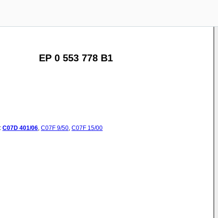
EP 0 553 778 B1
:
C07D
401/06
,
C07F
9/50
,
C07F
15/00