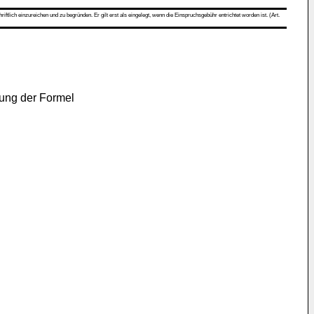
ch einzureichen und zu begründen. Er gilt erst als eingelegt, wenn die Einspruchsgebühr entrichtet worden ist. (Art.
dung der Formel