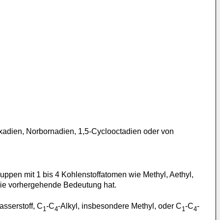
exadien, Norbornadien, 1,5-Cyclooctadien oder von
uppen mit 1 bis 4 Kohlenstoffatomen wie Methyl, Aethyl,
 die vorhergehende Bedeutung hat.
asserstoff, C
-C
-Alkyl, insbesondere Methyl, oder C
-C
-
1
4
1
4