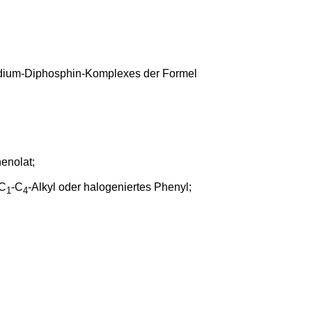
odium-Diphosphin-Komplexes der Formel
enolat;
 C
-C
-Alkyl oder halogeniertes Phenyl;
1
4