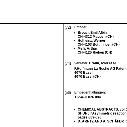
(72)
Erfinder:
Broger, Emil Albin
CH-4312 Magden (CH)
Hofheinz, Werner
CH-4103 Bottmingen (CH)
Meili, Arthur
CH-4125 Riehen (CH)
(74)
Vertreter:
Braun, Axel et al
F.Hoffmann-La Roche AG Patent
4070 Basel
4070 Basel (CH)
(56)
Entgegenhaltungen: :
EP-A- 0 026 894
CHEMICAL ABSTRACTS, vol. 11
SHUNJI 'Asymmetric reactions 
pages 689-690
D. ARNTZ AND A. SCHÄFER 'C