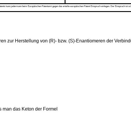
s kann jedermann beim Europäischen Patentamt gegen das erteilte europäischen Patent Einspruch einlegen. Der Einspruch ist schriftli
hren zur Herstellung von (R)- bzw. (S)-Enantiomeren der Verbin
ss man das Keton der Formel