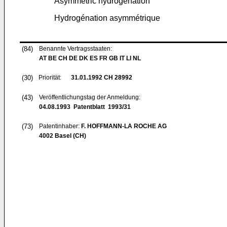
Asymmetric hydrogenation
Hydrogénation asymmétrique
(84)
Benannte Vertragsstaaten:
AT BE CH DE DK ES FR GB IT LI NL
(30)
Priorität:
31.01.1992
CH 28992
(43)
Veröffentlichungstag der Anmeldung:
04.08.1993
Patentblatt 1993/31
(73)
Patentinhaber:
F. HOFFMANN-LA ROCHE AG
4002 Basel (CH)