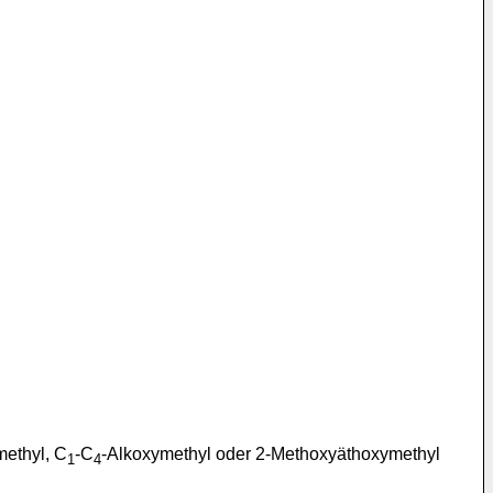
methyl, C
-C
-Alkoxymethyl oder 2-Methoxyäthoxymethyl
1
4