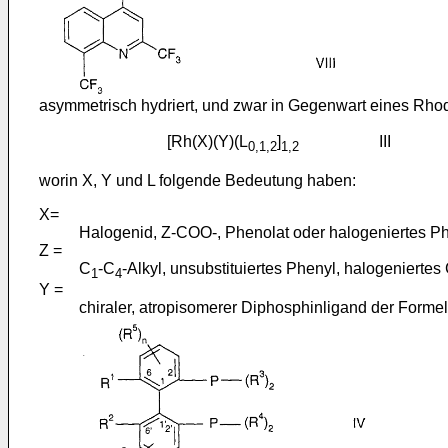
asymmetrisch hydriert, und zwar in Gegenwart eines Rh
[Rh(X)(Y)(L
]
III
0,1,2
1,2
worin X, Y und L folgende Bedeutung haben:
X=
Halogenid, Z-COO-, Phenolat oder halogeniertes Ph
Z =
C
-C
-Alkyl, unsubstituiertes Phenyl, halogeniertes
1
4
Y =
chiraler, atropisomerer Diphosphinligand der Formel