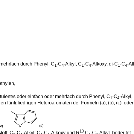
r mehrfach durch Phenyl, C
-C
-Alkyl, C
-C
-Alkoxy, di-C
-C
-Al
1
4
1
4
1
4
thylen,
ituiertes oder einfach oder mehrfach durch Phenyl, C
-C
-Alkyl,
1
4
nen fünfgliedrigen Heteroaromaten der Formeln (a), (b), (c), oder
10
off, C
-C
-Alkyl, C
-C
-Alkoxy und R
C
-C
-Alkyl, bedeutet