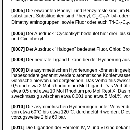
1
4
[0005]
Die erwähnten Phenyl- und Benzylreste sind, im Ra
substituiert. Substituenten sind Phenyl, C
-C
-Alkyl- oder
1
4
Dimethylaminogruppen, sowie Fluor oder auch Tri-C
-C
-
1
4
[0006]
Der Ausdruck "Cycloalkyl" bedeutet hier drei- bis 
und Cyclohexyl.
[0007]
Der Ausdruck "Halogen" bedeutet Fluor, Chlor, Br
[0008]
Der neutrale Ligand L kann bei der Hydrierung aus
[0009]
Die asymmetrischen Hydrierungen können in geeig
insbesondere genannt werden: aromatische Kohlenwasserst
Gemische hiervon und dergleichen. Das Verhältnis zwis
0,5 und etwa 2 Mol Rhodium pro Mol Ligand. Das Verhäl
etwa 0,5 und etwa 10 Mol Rhodium pro Mol Rest X. Das mo
zweckmässig zwischen etwa 0,001 und etwa 5 Mol.%, vor
[0010]
Die asymmetrischen Hydrierungen unter Verwendun
von etwa 60°C bis etwa 120°C, durchgeführt werden. Die
vorzugsweise 2 bis 60 bar.
[0011]
Die Liganden der Formeln IV, V und VI sind bekan