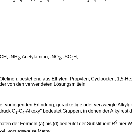
1
4
1
4
1
4
 -OH, -NH
, Acetylamino, -NO
, -SO
H,
2
2
3
Olefinen, bestehend aus Ethylen, Propylen, Cycloocten, 1,5-H
l oder von den verwendeten Lösungsmitteln.
r vorliegenden Erfindung, geradkettige oder verzweigte Alkylgr
sdruck C
-C
-Alkoxy" bedeutet Gruppen, in denen der Alkylrest
1
4
9
aten der Formeln (a) bis (d) bedeutet der Substituent R
hier W
kyl, vorzugsweise Methyl.