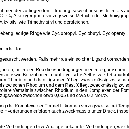
hmen der vorliegenden Erfindung, sowohl unsubstituiert als au
 C
-C
-Alkoxygruppen, vorzugsweise Methyl- oder Methoxygrup
1
4
Alkylsilyl wie Trimethylsilyl und dergleichen.
siebengliedrige Ringe wie Cyclopropyl, Cyclobutyl, Cyclopentyl
om oder Jod.
getauscht werden. Falls mehr als ein solcher Ligand vorhanden
neten, unter den Reaktionsbedingungen inerten organischen L
offe wie Benzol oder Toluol, cyclische Aether wie Tetrahydrof
chen Rhodium und dem Liganden Y liegt zweckmässig zwischen
tnis zwischen Rhodium und dem Rest X liegt zweckmässig zwis
lare Verhältnis zwischen Rhodium in den Komplexen der Formel
zugsweise zwischen etwa 0,005 und etwa 0,2 Mol.%.
g der Komplexe der Formel III können vorzugsweise bei Temp
se Hydrierungen erfolgen auch zweckmässig unter Druck, insbes
nte Verbindungen bzw. Analoge bekannter Verbindungen, welche