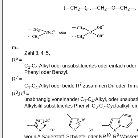
(―CH
―)
, ―CH
―O―CH
―,
2
m
2
2
m=
Zahl 3, 4, 5,
6
R
=
C
-C
-Alkyl oder unsubstituiertes oder einfach ode
1
4
Phenyl oder Benzyl,
7
R
=
7
C
-C
-Alkyl oder beide R
zusammen Di- oder Trime
1
4
3
4
R
,R
=
unabhängig voneinander C
-C
-Alkyl, oder unsubst
1
4
Alkylsilil substituiertes Phenyl, C
-C
-Cycloalkyl, ei
3
7
10
9
worin A Sauerstoff, Schwefel oder NR
, R
Wasserst