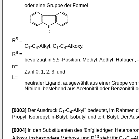
oder eine Gruppe der Formel
5
R
=
C
-C
-Alkyl, C
-C
-Alkoxy,
1
4
1
4
8
R
=
bevorzugt in 5,5'-Position, Methyl, Aethyl, Halogen,
n=
Zahl 0, 1, 2, 3, und
L=
neutraler Ligand, ausgewählt aus einer Gruppe von 
Nitrilen, bestehend aus Acetonitril oder Benzonitri
[0003]
Der Ausdruck C
-C
-Alkyl" bedeutet, im Rahmen de
1
4
Propyl, Isopropyl, n-Butyl, Isobutyl und tert. Butyl. Der Au
[0004]
In den Substituenten des fünfgliedrigen Heteroarom
10
Alkoxy, insbesondere Methoxy, und R
steht für C
-C
-Al