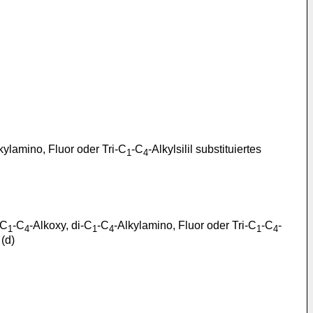
kylamino, Fluor oder Tri-C
-C
-Alkylsilil substituiertes
1
4
 C
-C
-Alkoxy, di-C
-C
-Alkylamino, Fluor oder Tri-C
-C
-
1
4
1
4
1
4
 (d)