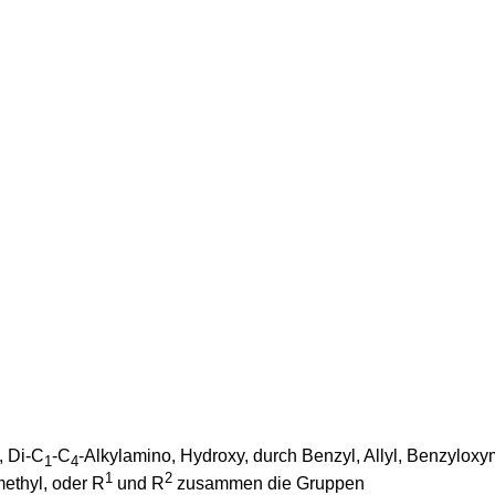
, Di-C
-C
-Alkylamino, Hydroxy, durch Benzyl, Allyl, Benzyloxy
1
4
1
2
ethyl, oder R
und R
zusammen die Gruppen