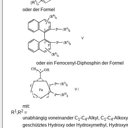
oder der Formel
oder ein Ferrocenyl-Diphosphin der Formel
mit:
1
2
R
,R
=
unabhängig voneinander C
-C
-Alkyl, C
-C
-Alkoxy
1
4
1
4
geschütztes Hydroxy oder Hydroxymethyl, Hydroxym