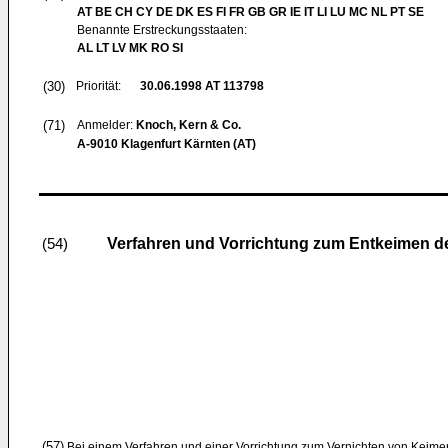
AT BE CH CY DE DK ES FI FR GB GR IE IT LI LU MC NL PT SE
Benannte Erstreckungsstaaten:
AL LT LV MK RO SI
(30)
Priorität:
30.06.1998
AT 113798
(71)
Anmelder:
Knoch, Kern & Co.
A-9010 Klagenfurt Kärnten (AT)
Verfahren und Vorrichtung zum Entkeimen der
(54)
(57)
Bei einem Verfahren und einer Vorrichtung zum Vernichten von Keim