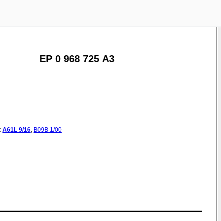
EP 0 968 725 A3
:
A61L
9/16
,
B09B
1/00