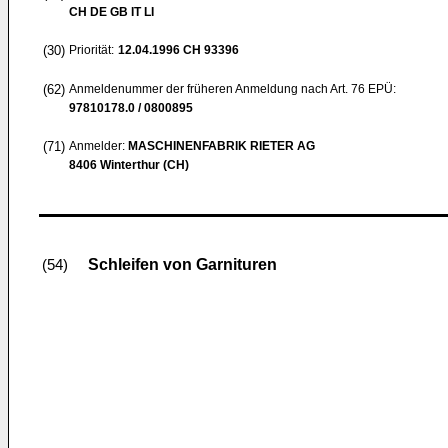
CH DE GB IT LI
(30)
Priorität:
12.04.1996
CH 93396
(62)
Anmeldenummer der früheren Anmeldung nach Art. 76 EPÜ:
97810178.0 / 0800895
(71)
Anmelder:
MASCHINENFABRIK RIETER AG
8406 Winterthur (CH)
Schleifen von Garnituren
(54)