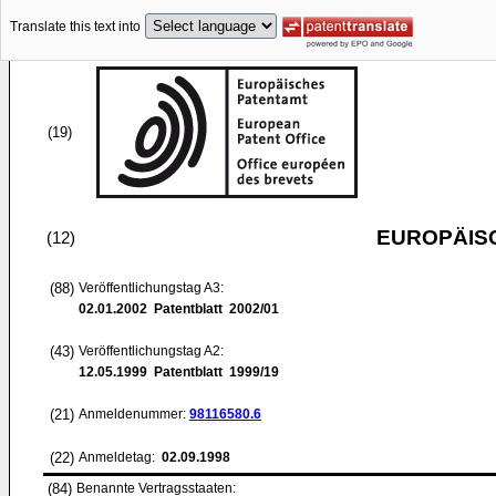
Translate this text into
(19)
EUROPÄIS
(12)
(88)
Veröffentlichungstag A3:
02.01.2002
Patentblatt 2002/01
(43)
Veröffentlichungstag A2:
12.05.1999
Patentblatt 1999/19
(21)
Anmeldenummer:
98116580.6
(22)
Anmeldetag:
02.09.1998
(84)
Benannte Vertragsstaaten: