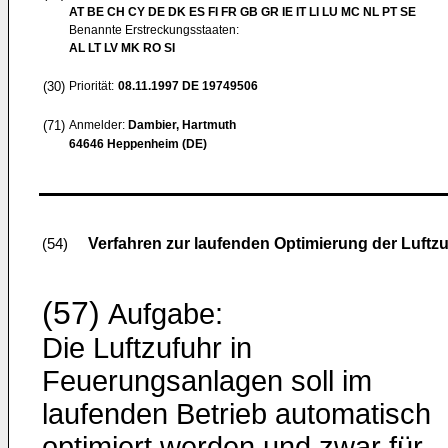
AT BE CH CY DE DK ES FI FR GB GR IE IT LI LU MC NL PT SE
Benannte Erstreckungsstaaten:
AL LT LV MK RO SI
(30)
Priorität:
08.11.1997
DE 19749506
(71)
Anmelder:
Dambier, Hartmuth
64646 Heppenheim (DE)
Verfahren zur laufenden Optimierung der Luft
(54)
(57)
Aufgabe:
Die Luftzufuhr in
Feuerungsanlagen soll im
laufenden Betrieb automatisch
optimiert werden und zwar für