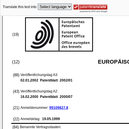
Translate this text into
(19)
EUROPÄIS
(12)
(88)
Veröffentlichungstag A3:
02.01.2002
Patentblatt 2002/01
(43)
Veröffentlichungstag A2:
16.02.2000
Patentblatt 2000/07
(21)
Anmeldenummer:
99109827.8
(22)
Anmeldetag:
19.05.1999
(84)
Benannte Vertragsstaaten: