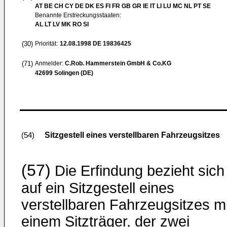
AT BE CH CY DE DK ES FI FR GB GR IE IT LI LU MC NL PT SE
Benannte Erstreckungsstaaten:
AL LT LV MK RO SI
(30)
Priorität:
12.08.1998
DE 19836425
(71)
Anmelder:
C.Rob. Hammerstein GmbH & Co.KG
42699 Solingen (DE)
Sitzgestell eines verstellbaren Fahrzeugsitzes
(54)
(57)
Die Erfindung bezieht sich
auf ein Sitzgestell eines
verstellbaren Fahrzeugsitzes mi
einem Sitzträger, der zwei