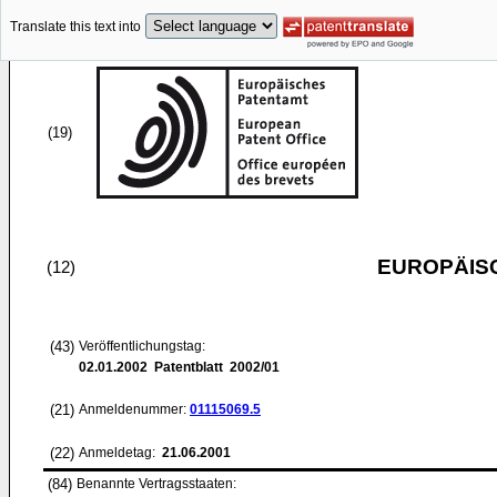
Translate this text into
(19)
EUROPÄIS
(12)
(43)
Veröffentlichungstag:
02.01.2002
Patentblatt 2002/01
(21)
Anmeldenummer:
01115069.5
(22)
Anmeldetag:
21.06.2001
(84)
Benannte Vertragsstaaten: