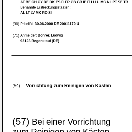
AT BE CH CY DE DK ES FI FR GB GR IE IT LI LU MC NL PT SE TR
Benannte Erstreckungsstaaten:
AL LT LV MK RO SI
(30)
Priorität:
30.06.2000
DE 20011170 U
(71)
Anmelder:
Bohrer, Ludwig
93128 Regenstauf (DE)
Vorrichtung zum Reinigen von Kästen
(54)
(57)
Bei einer Vorrichtung
zum Reinigen von Kästen