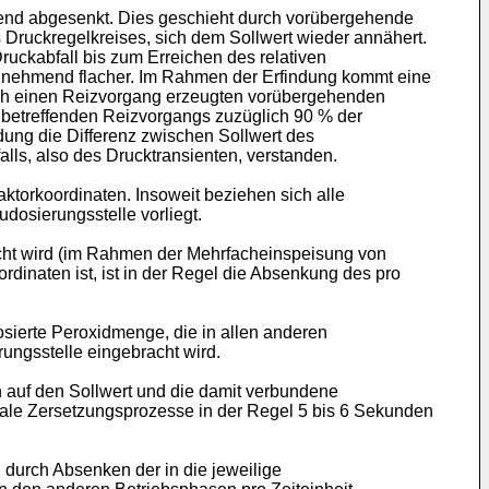
hend abgesenkt. Dies geschieht durch vorübergehende
s Druckregelkreises, sich dem Sollwert wieder annähert.
ruckabfall bis zum Erreichen des relativen
 zunehmend flacher. Im Rahmen der Erfindung kommt eine
rch einen Reizvorgang erzeugten vorübergehenden
 betreffenden Reizvorgangs zuzüglich 90 % der
dung die Differenz zwischen Sollwert des
ls, also des Drucktransienten, verstanden.
aktorkoordinaten. Insoweit beziehen sich alle
dosierungsstelle vorliegt.
acht wird (im Rahmen der Mehrfacheinspeisung von
rdinaten ist, ist in der Regel die Absenkung des pro
osierte Peroxidmenge, die in allen anderen
ungsstelle eingebracht wird.
n auf den Sollwert und die damit verbundene
ale Zersetzungsprozesse in der Regel 5 bis 6 Sekunden
durch Absenken der in die jeweilige