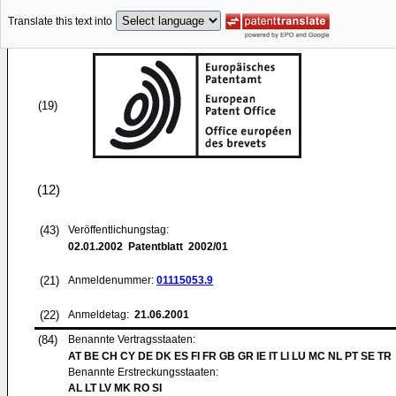
Translate this text into
(19)
(12)
(43)
Veröffentlichungstag:
02.01.2002
Patentblatt 2002/01
(21)
Anmeldenummer:
01115053.9
(22)
Anmeldetag:
21.06.2001
(84)
Benannte Vertragsstaaten:
AT BE CH CY DE DK ES FI FR GB GR IE IT LI LU MC NL PT SE TR
Benannte Erstreckungsstaaten:
AL LT LV MK RO SI