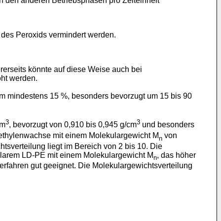
n den anderen Betriebsphasen pro Zeiteinheit
 des Peroxids vermindert werden.
erseits könnte auf diese Weise auch bei
öht werden.
m mindestens 15 %, besonders bevorzugt um 15 bis 90
3
3
cm
, bevorzugt von 0,910 bis 0,945 g/cm
und besonders
ethylenwachse mit einem Molekulargewicht M
von
n
verteilung liegt im Bereich von 2 bis 10. Die
kularem LD-PE mit einem Molekulargewicht M
, das höher
n
erfahren gut geeignet. Die Molekulargewichtsverteilung