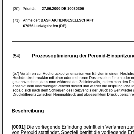
(30)
Priorität:
27.06.2000
DE 10030306
(71)
Anmelder:
BASF AKTIENGESELLSCHAFT
67056 Ludwigshafen (DE)
Prozessoptimierung der Peroxid-Einspritzun
(54)
(57)
Verfahren zur Hochdruckpolymerisation von Ethylen in einem Hochdru
Hochdruckrohrreaktor mit einer oder mehreren Dosierstellen für ein oder 
gekennzeichnet, dass man während des Zeitintervalls, in dem man den Dru
absenkt, kein oder weniger Peroxid dosiert und wieder die ursprüngliche M
sobald sich nach dem Schließen des Reizventils der Druck so weit wieder 
Druckdifferenz zwischen Nominaldruck und abgesenktem Druck überschrei
Beschreibung
[0001]
Die vorliegende Erfindung betrifft ein Verfahren z
von Peroxid stattfindet. Speziell betrifft die vorliegend