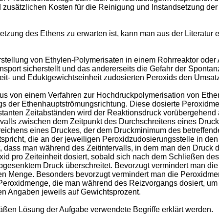
 zusätzlichen Kosten für die Reinigung und Instandsetzung de
tzung des Ethens zu erwarten ist, kann man aus der Literatur 
erstellung von Ethylen-Polymerisaten in einem Rohrreaktor od
ort sicherstellt und das andererseits die Gefahr der Spontanz
eit- und Eduktgewichtseinheit zudosierten Peroxids den Umsatz
s von einem Verfahren zur Hochdruckpolymerisation von Ethen
gs der Ethenhauptströmungsrichtung. Diese dosierte Peroxidmen
tanten Zeitabständen wird der Reaktionsdruck vorübergehend 
rvalls zwischen dem Zeitpunkt des Durchschreitens eines Dru
reichens eines Druckes, der dem Druckminimum des betreffend
pricht, die an der jeweiligen Peroxidzudosierungsstelle in de
, dass man während des Zeitintervalls, in dem man den Druck d
id pro Zeiteinheit dosiert, sobald sich nach dem Schließen des
abgesenktem Druck überschreitet. Bevorzugt vermindert man d
hen Menge. Besonders bevorzugt vermindert man die Peroxidme
Peroxidmenge, die man während des Reizvorgangs dosiert, um 
en Angaben jeweils auf Gewichtsprozent.
äßen Lösung der Aufgabe verwendete Begriffe erklärt werden.