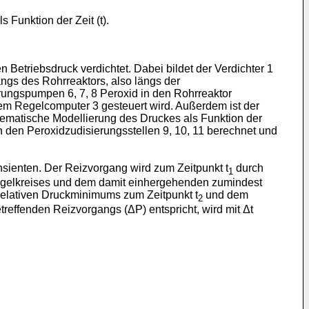
 Funktion der Zeit (t).
 Betriebsdruck verdichtet. Dabei bildet der Verdichter 1
ngs des Rohrreaktors, also längs der
ungspumpen 6, 7, 8 Peroxid in den Rohrreaktor
nem Regelcomputer 3 gesteuert wird. Außerdem ist der
ematische Modellierung des Druckes als Funktion der
an den Peroxidzudisierungsstellen 9, 10, 11 berechnet und
sienten. Der Reizvorgang wird zum Zeitpunkt t
durch
1
kregelkreises und dem damit einhergehenden zumindest
 relativen Druckminimums zum Zeitpunkt t
und dem
2
effenden Reizvorgangs (ΔP) entspricht, wird mit Δt