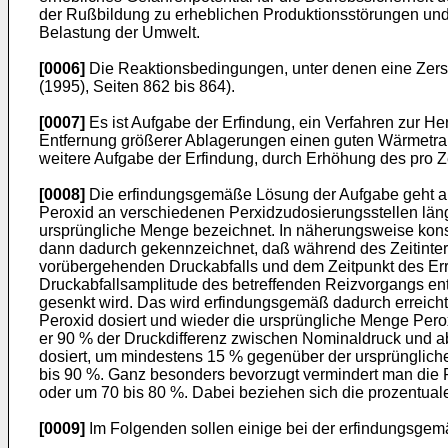
der Rußbildung zu erheblichen Produktionsstörungen und
Belastung der Umwelt.
[0006]
Die Reaktionsbedingungen, unter denen eine Zerse
(1995), Seiten 862 bis 864).
[0007]
Es ist Aufgabe der Erfindung, ein Verfahren zur H
Entfernung größerer Ablagerungen einen guten Wärmetransp
weitere Aufgabe der Erfindung, durch Erhöhung des pro Z
[0008]
Die erfindungsgemäße Lösung der Aufgabe geht au
Peroxid an verschiedenen Perxidzudosierungsstellen län
ursprüngliche Menge bezeichnet. In näherungsweise kons
dann dadurch gekennzeichnet, daß während des Zeitinte
vorübergehenden Druckabfalls und dem Zeitpunkt des Er
Druckabfallsamplitude des betreffenden Reizvorgangs ents
gesenkt wird. Das wird erfindungsgemäß dadurch erreicht
Peroxid dosiert und wieder die ursprüngliche Menge Perox
er 90 % der Druckdifferenz zwischen Nominaldruck und 
dosiert, um mindestens 15 % gegenüber der ursprünglic
bis 90 %. Ganz besonders bevorzugt vermindert man die 
oder um 70 bis 80 %. Dabei beziehen sich die prozentual
[0009]
Im Folgenden sollen einige bei der erfindungsgem