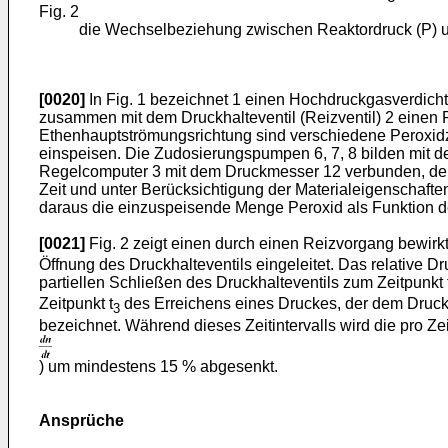
Fig. 2
die Wechselbeziehung zwischen Reaktordruck (P) und 
[0020]
In Fig. 1 bezeichnet 1 einen Hochdruckgasverdichte
zusammen mit dem Druckhalteventil (Reizventil) 2 einen 
Ethenhauptströmungsrichtung sind verschiedene Peroxidz
einspeisen. Die Zudosierungspumpen 6, 7, 8 bilden mit de
Regelcomputer 3 mit dem Druckmesser 12 verbunden, der 
Zeit und unter Berücksichtigung der Materialeigenschaften
daraus die einzuspeisende Menge Peroxid als Funktion de
[0021]
Fig. 2 zeigt einen durch einen Reizvorgang bewir
Öffnung des Druckhalteventils eingeleitet. Das relative
partiellen Schließen des Druckhalteventils zum Zeitpunkt 
Zeitpunkt t
des Erreichens eines Druckes, der dem Druckm
3
bezeichnet. Während dieses Zeitintervalls wird die pro Z
) um mindestens 15 % abgesenkt.
Ansprüche