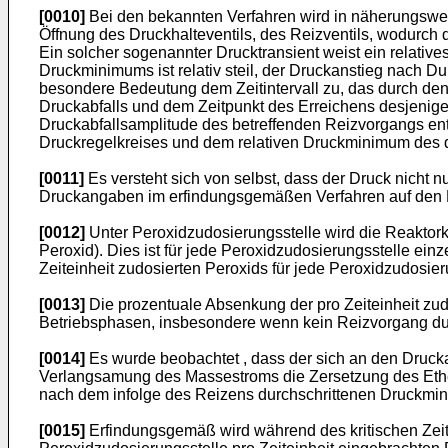
[0010]
Bei den bekannten Verfahren wird in näherungswe
Öffnung des Druckhalteventils, des Reizventils, wodurch 
Ein solcher sogenannter Drucktransient weist ein relativ
Druckminimums ist relativ steil, der Druckanstieg nach 
besondere Bedeutung dem Zeitintervall zu, das durch d
Druckabfalls und dem Zeitpunkt des Erreichens desjenig
Druckabfallsamplitude des betreffenden Reizvorgangs ent
Druckregelkreises und dem relativen Druckminimum des d
[0011]
Es versteht sich von selbst, dass der Druck nicht n
Druckangaben im erfindungsgemäßen Verfahren auf den Dru
[0012]
Unter Peroxidzudosierungsstelle wird die Reaktor
Peroxid). Dies ist für jede Peroxidzudosierungsstelle ein
Zeiteinheit zudosierten Peroxids für jede Peroxidzudosie
[0013]
Die prozentuale Absenkung der pro Zeiteinheit zud
Betriebsphasen, insbesondere wenn kein Reizvorgang durc
[0014]
Es wurde beobachtet , dass der sich an den Drucka
Verlangsamung des Massestroms die Zersetzung des Ethen
nach dem infolge des Reizens durchschrittenen Druckmin
[0015]
Erfindungsgemäß wird während des kritischen Zeitb