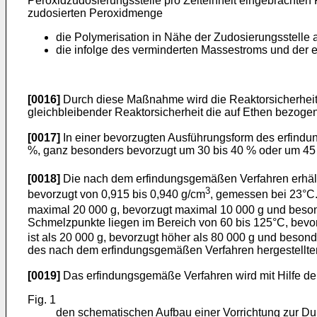
Peroxidzudosierungsstelle pro Zeiteinheit eingebrachte
zudosierten Peroxidmenge
die Polymerisation in Nähe der Zudosierungsstelle
die infolge des verminderten Massestroms und der e
[0016]
Durch diese Maßnahme wird die Reaktorsicherheit 
gleichbleibender Reaktorsicherheit die auf Ethen bezoge
[0017]
In einer bevorzugten Ausführungsform des erfind
%, ganz besonders bevorzugt um 30 bis 40 % oder um 45 
[0018]
Die nach dem erfindungsgemäßen Verfahren erhältl
3
bevorzugt von 0,915 bis 0,940 g/cm
, gemessen bei 23°C
maximal 20 000 g, bevorzugt maximal 10 000 g und besond
Schmelzpunkte liegen im Bereich von 60 bis 125°C, bevo
ist als 20 000 g, bevorzugt höher als 80 000 g und beson
des nach dem erfindungsgemäßen Verfahren hergestellten
[0019]
Das erfindungsgemäße Verfahren wird mit Hilfe de
Fig. 1
den schematischen Aufbau einer Vorrichtung zur D