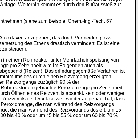
r Anlage. Weiterhin kommt es durch den Rußausstoß zur
entnehmen (siehe zum Beispiel Chem.-Ing.-Tech. 67
er Autoklaven anzugeben, das durch Vermeidung bzw.
ersetzung des Ethens drastisch vermindert. Es ist eine
 zu steigern.
 in einem Rohrreaktor unter Mehrfacheinspeisung von
ge pro Zeiteinheit wird im Folgenden auch als
abgesenkt (Reizen). Das erfindungsgemäße Verfahren ist
ckminimums des durch einen Reizvorgang erzeugten
en Reizvorgangs zuzüglich 90 % der
n Rohrreaktor eingebrachte Peroxidmenge pro Zeiteinheit
urch Öffnen eines Reizventils absenkt, kein oder weniger
 Reizventils der Druck so weit wieder aufgebaut hat, dass
ie Peroxidmenge, die man während des Reizvorgangs
nge, die man während des Reizvorgangs dosiert, um 15
30 bis 40 % oder um 45 bis 55 % oder um 60 bis 70 %