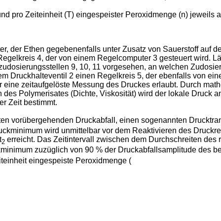
pro Zeiteinheit (T) eingespeister Peroxidmenge (n) jeweils als
r, der Ethen gegebenenfalls unter Zusatz von Sauerstoff auf den
Regelkreis 4, der von einem Regelcomputer 3 gesteuert wird. Lä
udosierungsstellen 9, 10, 11 vorgesehen, an welchen Zudosier
m Druckhalteventil 2 einen Regelkreis 5, der ebenfalls von ei
eine zeitaufgelöste Messung des Druckes erlaubt. Durch math
 des Polymerisates (Dichte, Viskosität) wird der lokale Druck 
r Zeit bestimmt.
kten vorübergehenden Druckabfall, einen sogenannten Drucktran
 Druckminimum wird unmittelbar vor dem Reaktivieren des Druc
t
erreicht. Das Zeitintervall zwischen dem Durchschreiten des
2
inimum zuzüglich von 90 % der Druckabfallsamplitude des betr
eiteinheit eingespeiste Peroxidmenge (