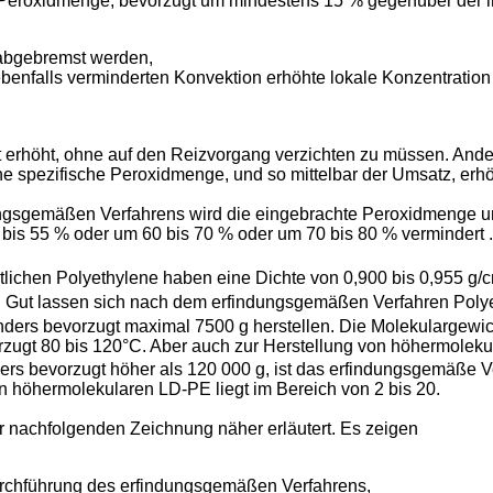
n Peroxidmenge, bevorzugt um mindestens 15 % gegenüber der i
 abgebremst werden,
benfalls verminderten Konvektion erhöhte lokale Konzentration
erhöht, ohne auf den Reizvorgang verzichten zu müssen. Ander
ne spezifische Peroxidmenge, und so mittelbar der Umsatz, erh
ungsgemäßen Verfahrens wird die eingebrachte Peroxidmenge u
bis 55 % oder um 60 bis 70 % oder um 70 bis 80 % vermindert .
ichen Polyethylene haben eine Dichte von 0,900 bis 0,955 g/
. Gut lassen sich nach dem erfindungsgemäßen Verfahren Poly
ers bevorzugt maximal 7500 g herstellen. Die Molekulargewichts
rzugt 80 bis 120°C. Aber auch zur Herstellung von höhermole
ders bevorzugt höher als 120 000 g, ist das erfindungsgemäße V
 höhermolekularen LD-PE liegt im Bereich von 2 bis 20.
r nachfolgenden Zeichnung näher erläutert. Es zeigen
urchführung des erfindungsgemäßen Verfahrens,