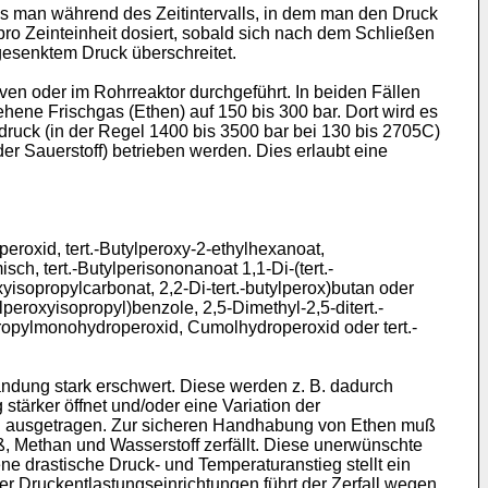
ss man während des Zeitintervalls, in dem man den Druck
pro Zeinteinheit dosiert, sobald sich nach dem Schließen
gesenktem Druck überschreitet.
en oder im Rohrreaktor durchgeführt. In beiden Fällen
ehene Frischgas (Ethen) auf 150 bis 300 bar. Dort wird es
druck (in der Regel 1400 bis 3500 bar bei 130 bis 2705C)
er Sauerstoff) betrieben werden. Dies erlaubt eine
roxid, tert.-Butylperoxy-2-ethylhexanoat,
sch, tert.-Butylperisononanoat 1,1-Di-(tert.-
xyisopropylcarbonat, 2,2-Di-tert.-butylperox)butan oder
ylperoxyisopropyl)benzole, 2,5-Dimethyl-2,5-ditert.-
sopropylmonohydroperoxid, Cumolhydroperoxid oder tert.-
ndung stark erschwert. Diese werden z. B. dadurch
stärker öffnet und/oder eine Variation der
nd ausgetragen. Zur sicheren Handhabung von Ethen muß
, Methan und Wasserstoff zerfällt. Diese unerwünschte
e drastische Druck- und Temperaturanstieg stellt ein
er Druckentlastungseinrichtungen führt der Zerfall wegen