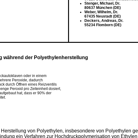
Stenger, Michael, Dr.
80637 München (DE)
Weber, Wilhelm, Dr.
67435 Neustadt (DE)
Deckers, Andreas, Dr.
55234 Flomborn (DE)
g während der Polyethylenherstellung
ckautoklaven oder in einem
mehrere Peroxide, dadurch
ck durch Öffnen eines Reizventils
enge Peroxid pro Zeiteinheit dosiert,
aufgebaut hat, dass er 90% der
tet.
ur Herstellung von Polyethylen, insbesondere von Polyethylen g
e Erfindung ein Verfahren zur Hochdruckpolymerisation von Ethy