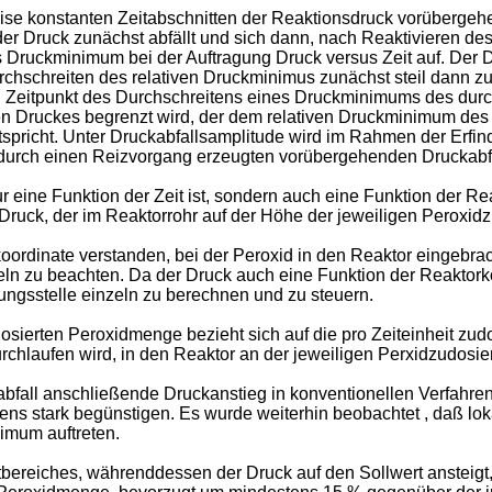
ise konstanten Zeitabschnitten der Reaktionsdruck vorüberge
der Druck zunächst abfällt und sich dann, nach Reaktivieren de
es Druckminimum bei der Auftragung Druck versus Zeit auf. Der D
Durchschreiten des relativen Druckminimus zunächst steil dann
en Zeitpunkt des Durchschreitens eines Druckminimums des du
en Druckes begrenzt wird, der dem relativen Druckminimum des
spricht. Unter Druckabfallsamplitude wird im Rahmen der Erfin
urch einen Reizvorgang erzeugten vorübergehenden Druckabfal
ur eine Funktion der Zeit ist, sondern auch eine Funktion der Re
ck, der im Reaktorrohr auf der Höhe der jeweiligen Peroxidzu
koordinate verstanden, bei der Peroxid in den Reaktor eingebr
zeln zu beachten. Da der Druck auch eine Funktion der Reaktorko
rungsstelle einzeln zu berechnen und zu steuern.
osierten Peroxidmenge bezieht sich auf die pro Zeiteinheit zud
hlaufen wird, in den Reaktor an der jeweiligen Perxidzudosier
bfall anschließende Druckanstieg in konventionellen Verfahre
s stark begünstigen. Es wurde weiterhin beobachtet , daß lok
imum auftreten.
ereiches, währenddessen der Druck auf den Sollwert ansteigt, 