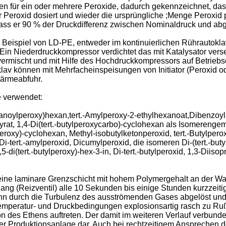
len für ein oder mehrere Peroxide, dadurch gekennzeichnet, da
r Peroxid dosiert und wieder die ursprüngliche ;Menge Peroxid 
 dass er 90 % der Druckdifferenz zwischen Nominaldruck und ab
Beispiel von LD-PE, entweder im kontinuierlichen Rührautoklav
 Ein Niederdruckkompressor verdichtet das mit Katalysator vers
vermischt und mit Hilfe des Hochdruckkompressors auf Betriebs
lav können mit Mehrfacheinspeisungen von Initiator (Peroxid od
ärmeabfuhr.
e verwendet:
anoylperoxy)hexan,tert.-Amylperoxy-2-ethylhexanoat,Dibenzoylpe
tyrat, 1,4-Di(tert.-butylperoxycarbo)-cyclohexan als Isomerengemi
lperoxy)-cyclohexan, Methyl-isobutylketonperoxid, tert.-Butylpero
 Di-tert.-amylperoxid, Dicumylperoxid, die isomeren Di-(tert.-but
5-di(tert.-butylperoxy)-hex-3-in, Di-tert.-butylperoxid, 1,3-Dii
eine laminare Grenzschicht mit hohem Polymergehalt an der Wa
g (Reizventil) alle 10 Sekunden bis einige Stunden kurzzeitig 
ann durch die Turbulenz des ausströmenden Gases abgelöst u
emperatur- und Druckbedingungen explosionsartig rasch zu Ruß
des Ethens auftreten. Der damit im weiteren Verlauf verbunden
 der Produktionsanlage dar. Auch bei rechtzeitigem Ansprechen d