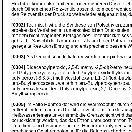
Hochdruckrohrreaktor mit einer oder mehreren Dosierstel
durch Öffnen eines Reizventils absenkt, kein oder wenige
des Reizventils der Druck so weit wieder aufgebaut hat,
[0002]
Technisch wird die Synthese von Polyethylen, zum 
arbeitet das Verfahren mit unterschiedlichen Druckstufen.
mit dem nicht reagierten Kreisgas des Hochdruckkreises 
gebracht. Sowohl der Rohrreaktor, als auch der Rührautok
geregelte Reaktionsführung und entsprechend bessere W
[0003]
Als Peroxidische Initiatoren werden beispielsweis
[0004]
Didecanoylperoxid, 2,5-Dimethyl-2,5-di(2-ethylhex
tert.Butylperoxydiethylacetat, tert.Butylperoxydiethylisobu
butylperoxy)-3,3,5-trimethylcyclohexan, 1,1-Di-(tert.-buty
tert.-Butylperoxacetat, weiterhin tert.-Butylperoxybenzoat,
butylperoxyhexan, tert.-Butylcumylperoxid, 2,5-Dimethyl-2,
Butylhydroperoxid.
[0005]
Im Falle Rohrreaktor wird die Wärmeabfuhr durch 
entfernt, indem man das Druckhalteventil am Reaktorausgan
Heißwassertemeratur vornimmt; die Grenzschicht wird d
berücksichtigt werden, das das Ethen unter bestimmten T
Reaktion kann besonders bei der Hochdruckpolymerisation 
erhebliches Gefahrenpotential für die Betriebssicherheit