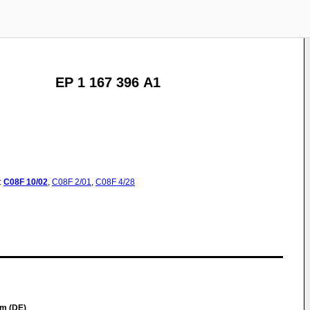
EP 1 167 396 A1
:
C08F
10/02
,
C08F
2/01
,
C08F
4/28
m (DE)