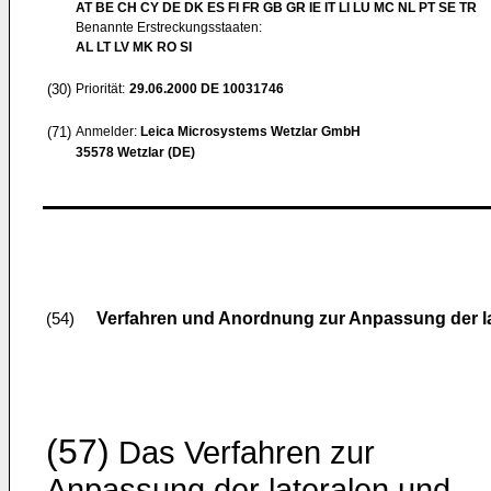
AT BE CH CY DE DK ES FI FR GB GR IE IT LI LU MC NL PT SE TR
Benannte Erstreckungsstaaten:
AL LT LV MK RO SI
(30)
Priorität:
29.06.2000
DE 10031746
(71)
Anmelder:
Leica Microsystems Wetzlar GmbH
35578 Wetzlar (DE)
Verfahren und Anordnung zur Anpassung der la
(54)
(57)
Das Verfahren zur
Anpassung der lateralen und