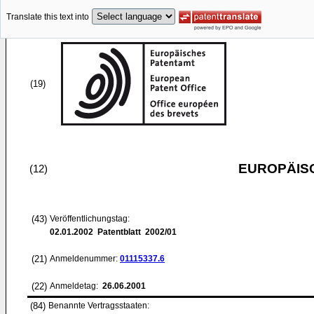
Translate this text into
(19)
EUROPÄIS
(12)
(43)
Veröffentlichungstag:
02.01.2002
Patentblatt 2002/01
(21)
Anmeldenummer:
01115337.6
(22)
Anmeldetag:
26.06.2001
(84)
Benannte Vertragsstaaten: