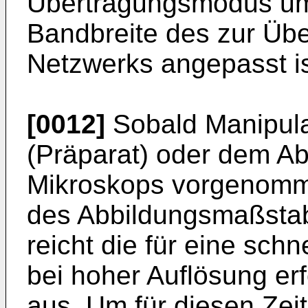
Übertragungsmodus um,
Bandbreite des zur Üb
Netzwerks angepasst is
[0012]
Sobald Manipula
(Präparat) oder dem A
Mikroskops vorgenomm
des Abbildungsmaßstab
reicht die für eine sch
bei hoher Auflösung erf
aus. Um für diesen Zei