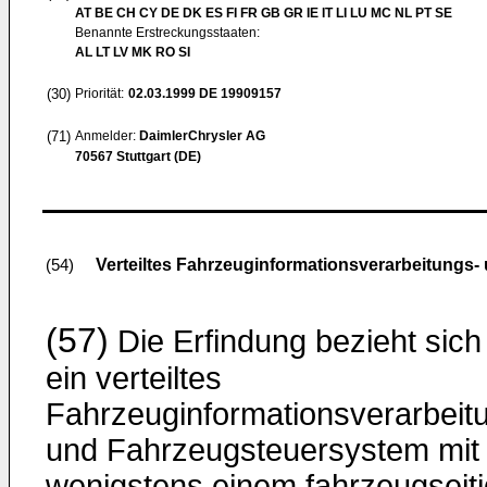
AT BE CH CY DE DK ES FI FR GB GR IE IT LI LU MC NL PT SE
Benannte Erstreckungsstaaten:
AL LT LV MK RO SI
(30)
Priorität:
02.03.1999
DE 19909157
(71)
Anmelder:
DaimlerChrysler AG
70567 Stuttgart (DE)
Verteiltes Fahrzeuginformationsverarbeitungs
(54)
(57)
Die Erfindung bezieht sich
ein verteiltes
Fahrzeuginformationsverarbeit
und Fahrzeugsteuersystem mit
wenigstens einem fahrzeugseiti