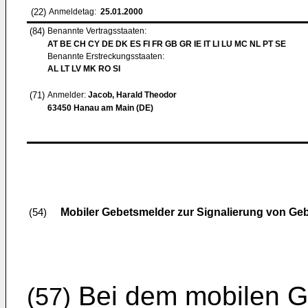
(22)
Anmeldetag:
25.01.2000
(84)
Benannte Vertragsstaaten:
AT BE CH CY DE DK ES FI FR GB GR IE IT LI LU MC NL PT SE
Benannte Erstreckungsstaaten:
AL LT LV MK RO SI
(71)
Anmelder:
Jacob, Harald Theodor
63450 Hanau am Main (DE)
Mobiler Gebetsmelder zur Signalierung von Geb
(54)
Bei dem mobilen Ge
(57)