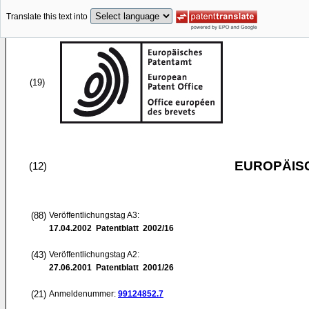
Translate this text into
(19)
EUROPÄIS
(12)
(88)
Veröffentlichungstag A3:
17.04.2002
Patentblatt 2002/16
(43)
Veröffentlichungstag A2:
27.06.2001
Patentblatt 2001/26
(21)
Anmeldenummer:
99124852.7