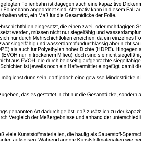
ach gelegten Folienbahn ist dagegen auch eine kapazitive Dick
r Folienbahn angeordnet sind. Alternativ kann in diesem Fall 
rhalten wird, ein Maß für die Gesamtdicke der Folie.
chichtfolien eingesetzt, die einen zwei- oder mehrlagigen Sc
setzt werden, müssen nicht nur siegelfähig und wasserdampfun
sich nur durch Mehrschichtfolien erreichen, da ein einzelnes Fol
war siegelfähig und wasserdampfundurchlässig aber nicht sauers
LDPE) als auch für Polyethylen hoher Dichte (HDPE). Hingegen 
(EVOH nur in trockenem Milieu), doch sind sie nicht siegelfähig
chicht aus EVOH, die durch beidseitig aufgebrachte siegelfäh
ichten ist jeweils noch ein Haftvermittler eingefügt, damit di
e möglichst dünn sein, darf jedoch eine gewisse Mindestdicke ni
ugeben, das es gestattet, nicht nur die Gesamtdicke, sondern a
ngs genannten Art dadurch gelöst, daß zusätzlich zu der kapa
ch Vergleich der Meßergebnisse und anhand der unterschiedlic
viele Kunststoffmaterialien, die häufig als Sauerstoff-Sperrsch
stanten aufweisen. Während andere Kunststoffmaterialien wie b