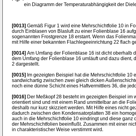
ein Diagramm der Temperaturabhängigkeit der Dielek
[0013]
Gemäß Figur 1 wird eine Mehrschichtfolie 10 in Fo
durch Einblasen von Blasluft zu einer Folienblase 16 aufg
sogenannten Frostgrenze 18 erstarrt. Wenn das Folienmat
mit Hilfe einer bekannten Flachlegeeinrichtung 22 flach 
[0014]
Am Umfang der Folienblase 16 ist dicht oberhalb d
dem Umfang der Folienblase 16 umläuft und dazu dient, d
2 dargestellt.
[0015]
Im gezeigten Beispiel hat die Mehrschichtfolie 10 
sandwichartig zwischen zwei gleich dicken Außenschichten
noch eine dünne Schicht eines Haftvermittlers 36, die j
[0016]
Der Meßkopf 28 besteht im gezeigten Beispiel im 
orientiert sind und mit einem Rand unmittelbar an die F
deshalb nur kurz skizziert werden. Mit Hilfe eines nicht
dadurch zwischen den Kondensatorplatten 38 ein homogen
auch in die Mehrschichtfolie 10 eindringt und diese ganz
der Mehrschichtfolien beeinflußt. Zusammen mit einer nic
in charakteristischer Weise verstimmt wird.