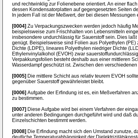
und rechtwinklig zur Folienebene orientiert. An einer fl
dessen Kondensatorplatten auf gegengesetzten Seiten de
In jedem Fall ist der Meßwert, der bei diesen Messungen e
[0004]
Zu Verpackungszwecken werden jedoch häufig Mehrs
beispielsweise zum Frischhalten von Lebensmitteln einge
insbesondere undurchlässig für Sauerstoff sein. Dies laßt 
genügt. Beispielsweise sind Folien aus Polyethylen (PE) z
Dichte (LDPE), lineares Polyethylen niedriger Dichte (L
Ethylenvinylalkohol (EVOH) zwar sauerstoffundurchlässig 
Verpakkungsfolien besteht deshalb aus einer mittleren S
Wasserdampf geschützt ist. Zwischen den verschiedenen Sch
[0005]
Die mittlere Schicht aus relativ teurem EVOH sollt
gegenüber Sauerstoff gewährleistet bleibt.
[0006]
Aufgabe der Erfindung ist es, ein Meßverfahren anz
zu bestimmen.
[0007]
Diese Aufgabe wird bei einem Verfahren der einga
unter anderen Bedingungen durchgeführt wird und daß dur
Einzelschichten bestimmt werden.
[0008]
Die Erfindung macht sich den Umstand zunutze, daß 
deutliche Temperaturabhängigkeit der Dielektrizitätskon