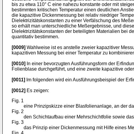
bis zu etwa 110° C eine nahezu konstante oder mit steig
bestimmten kritischen Temperatur einen deutlichen Anstieg
die kapazitive Dickenmessung bei relativ niedriger Temper
Dielektrizitätskonstanten zu einer Verfälschung des Meß
so erhält man unterschiedliche Meßergebnisse, und diese
Dielektrizitätskonstanten der beteiligten Materialien be
quantitativ bestimmen.
[0009]
Wahlweise ist es anstelle zweier kapazitiver Mes
kapazitiven Messung bei einer Temperatur zu kombinieren,
[0010]
In einer bevorzugten Ausführungsform der Erfindung
Folienblase durchgeführt, und eine zweite kapazitive od
[0011]
Im folgenden wird ein Ausführungsbeispiel der Erf
[0012]
Es zeigen:
Fig. 1
eine Prinzipskizze einer Blasfolienanlage, an der d
Fig. 2
den Schichtaufbau einer Mehrschichtfolie sowie da
Fig. 3
das Prinzip einer Dickenmessung mit Hilfe eines Me
Fig. 4