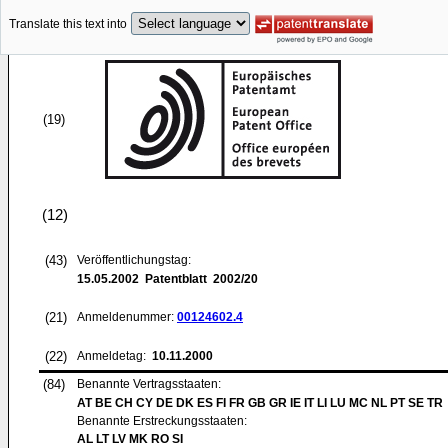
Translate this text into
(19)
(12)
(43)
Veröffentlichungstag:
15.05.2002
Patentblatt 2002/20
(21)
Anmeldenummer:
00124602.4
(22)
Anmeldetag:
10.11.2000
(84)
Benannte Vertragsstaaten:
AT BE CH CY DE DK ES FI FR GB GR IE IT LI LU MC NL PT SE TR
Benannte Erstreckungsstaaten:
AL LT LV MK RO SI