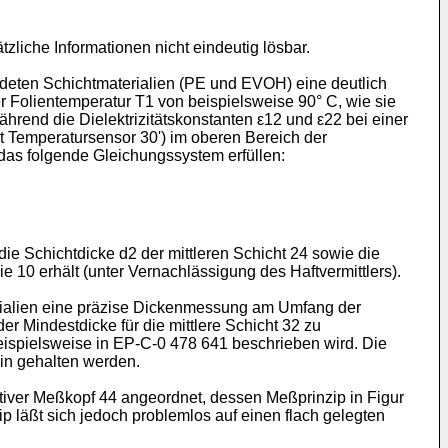
liche Informationen nicht eindeutig lösbar.
endeten Schichtmaterialien (PE und EVOH) eine deutlich
r Folientemperatur T1 von beispielsweise 90° C, wie sie
hrend die Dielektrizitätskonstanten ε12 und ε22 bei einer
t Temperatursensor 30') im oberen Bereich der
das folgende Gleichungssystem erfüllen:
 Schichtdicke d2 der mittleren Schicht 24 sowie die
 10 erhält (unter Vernachlässigung des Haftvermittlers).
terialien eine präzise Dickenmessung am Umfang der
 Mindestdicke für die mittlere Schicht 32 zu
beispielsweise in EP-C-0 478 641 beschrieben wird. Die
ein gehalten werden.
itiver Meßkopf 44 angeordnet, dessen Meßprinzip in Figur
ip läßt sich jedoch problemlos auf einen flach gelegten