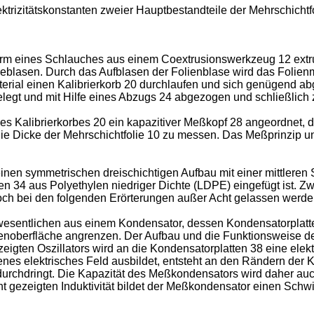
trizitätskonstanten zweier Hauptbestandteile der Mehrschichtfo
rm eines Schlauches aus einem Coextrusionswerkzeug 12 extrudi
eblasen. Durch das Aufblasen der Folienblase wird das Folienmat
erial einen Kalibrierkorb 20 durchlaufen und sich genügend ab
gelegt und mit Hilfe eines Abzugs 24 abgezogen und schließlich 
es Kalibrierkorbes 20 ein kapazitiver Meßkopf 28 angeordnet, 
ie Dicke der Mehrschichtfolie 10 zu messen. Das Meßprinzip und
einen symmetrischen dreischichtigen Aufbau mit einer mittleren
 34 aus Polyethylen niedriger Dichte (LDPE) eingefügt ist. Zw
edoch bei den folgenden Erörterungen außer Acht gelassen werde
wesentlichen aus einem Kondensator, dessen Kondensatorplatten
olienoberfläche angrenzen. Der Aufbau und die Funktionsweise d
 gezeigten Oszillators wird an die Kondensatorplatten 38 eine e
es elektrisches Feld ausbildet, entsteht an den Rändern der 
 durchdringt. Die Kapazität des Meßkondensators wird daher auc
ht gezeigten Induktivität bildet der Meßkondensator einen Schw