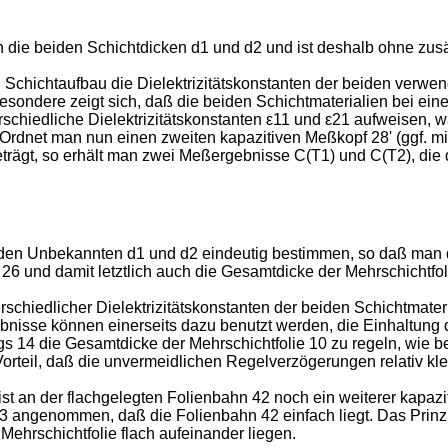
die beiden Schichtdicken d1 und d2 und ist deshalb ohne zusätz
en Schichtaufbau die Dielektrizitätskonstanten der beiden verw
sondere zeigt sich, daß die beiden Schichtmaterialien bei eine
chiedliche Dielektrizitätskonstanten ε11 und ε21 aufweisen, wä
 Ordnet man nun einen zweiten kapazitiven Meßkopf 28' (ggf. mi
eträgt, so erhält man zwei Meßergebnisse C(T1) und C(T2), die 
en Unbekannten d1 und d2 eindeutig bestimmen, so daß man die
und damit letztlich auch die Gesamtdicke der Mehrschichtfolie
terschiedlicher Dielektrizitätskonstanten der beiden Schichtma
isse können einerseits dazu benutzt werden, die Einhaltung der
gs 14 die Gesamtdicke der Mehrschichtfolie 10 zu regeln, wie 
Vorteil, daß die unvermeidlichen Regelverzögerungen relativ kl
ist an der flachgelegten Folienbahn 42 noch ein weiterer kapaz
ur 3 angenommen, daß die Folienbahn 42 einfach liegt. Das Prinz
ehrschichtfolie flach aufeinander liegen.