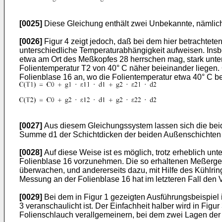
[0025]
Diese Gleichung enthält zwei Unbekannte, nämlich 
[0026]
Figur 4 zeigt jedoch, daß bei dem hier betrachtet
unterschiedliche Temperaturabhängigkeit aufweisen. Insbe
etwa am Ort des Meßkopfes 28 herrschen mag, stark unters
Folientemperatur T2 von 40° C näher beieinander liegen.
Folienblase 16 an, wo die Folientemperatur etwa 40° C b
[0027]
Aus diesem Gleichungssystem lassen sich die beid
Summe d1 der Schichtdicken der beiden Außenschichten 26 
[0028]
Auf diese Weise ist es möglich, trotz erheblich un
Folienblase 16 vorzunehmen. Die so erhaltenen Meßergebn
überwachen, und andererseits dazu, mit Hilfe des Kühlrin
Messung an der Folienblase 16 hat im letzteren Fall den 
[0029]
Bei dem in Figur 1 gezeigten Ausführungsbeispiel 
3 veranschaulicht ist. Der Einfachheit halber wird in Fig
Folienschlauch verallgemeinern, bei dem zwei Lagen der M