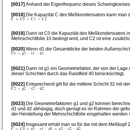
[0017]
Anhand der Eigenfrequenz dieses Schwingkreises 
[0018]
Die Kapazität C des Meßkondensators kann man si
[0019]
Darin ist C0 die Kapazität des Meßkondensators in 
Mehrschichtfolie 10 bedingt wird, und C2 ist eine zusätzlic
[0020]
Wenn d1 die Gesamtdicke der beiden Außenschichten 
[0021]
Darin ist g1 ein Geometriefaktor, der von der Lage
dieser Schichten durch das Randfeld 40 berücksichtigt.
[0022]
Entsprechend gilt für die mittlere Schicht 32 mit de
[0023]
Die Geometriefaktoren g1 und g2 können berechnet
d1 und d2 abhängig, doch genügt es im Rahmen der geford
der Herstellung der Mehrschichtfolie eingehalten werden s
[0024]
Insgesamt erhält man so für die mit dem Meßkopf