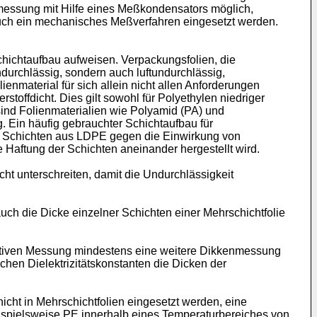
enmessung mit Hilfe eines Meßkondensators möglich,
auch ein mechanisches Meßverfahren eingesetzt werden.
hichtaufbau aufweisen. Verpackungsfolien, die
durchlässig, sondern auch luftundurchlässig,
ienmaterial für sich allein nicht allen Anforderungen
toffdicht. Dies gilt sowohl für Polyethylen niedriger
sind Folienmaterialien wie Polyamid (PA) und
. Ein häufig gebrauchter Schichtaufbau für
ige Schichten aus LDPE gegen die Einwirkung von
e Haftung der Schichten aneinander hergestellt wird.
cht unterschreiten, damit die Undurchlässigkeit
uch die Dicke einzelner Schichten einer Mehrschichtfolie
zitiven Messung mindestens eine weitere Dikkenmessung
hen Dielektrizitätskonstanten die Dicken der
icht in Mehrschichtfolien eingesetzt werden, eine
eispielsweise PE innerhalb eines Temperaturbereiches von