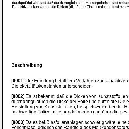
durchgeführt wird und daß durch Vergleich der Messergebnisse und anhan
Dielektrizitätskonstanten die Dikken (dl, d2) der Einzelschichten bestimmt
Beschreibung
[0001]
Die Erfindung betrifft ein Verfahren zur kapazitiv
Dielektrizitätskonstanten unterscheiden.
[0002]
Es ist bekannt, daß die Dicken von Kunststoffolie
durchdringt, durch die Dicke der Folie und durch die Die
Herstellung von Kunststoffolien, beispielsweise bei der H
hochwertige Folien mit einer definierten und über die ge
[0003]
Da es bei Blasfolienanlagen schwierig wäre, eine
Folienblase lediglich das Randfeld des Meßkondensators