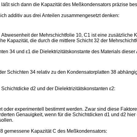
läßt sich dann die Kapazität des Meßkondensators präzise be
ch additiv aus drei Anteilen zusammengesetzt denken:
Abwesenheit der Mehrschichtfolie 10, C1 ist eine zusätzliche 
he Kapazität, die durch die mittlere Schicht 32 der Mehrschichtf
34 und ε1 die Dielektrizitätskonstante des Materials dieser A
 der Schichten 34 relativ zu den Kondensatorplatten 38 abhängi
r Schichtdicke d2 und der Dielektrizitätskonstanten ε2:
 oder experimentell bestimmt werden. Zwar sind diese Faktor
erten Genauigkeit, wenn für die Schichtdicken d1 und d2 hier d
ollen.
 28 gemessene Kapazität C des Meßkondensators: