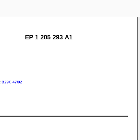
EP 1 205 293 A1
:
B29C
47/92