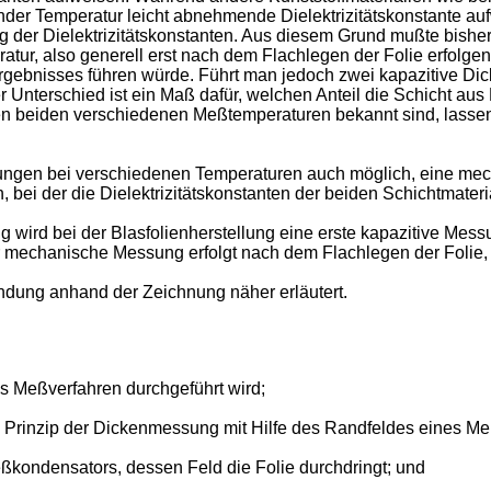
ender Temperatur leicht abnehmende Dielektrizitätskonstante a
 der Dielektrizitätskonstanten. Aus diesem Grund mußte bisher 
atur, also generell erst nach dem Flachlegen der Folie erfolgen
ergebnisses führen würde. Führt man jedoch zwei kapazitive D
r Unterschied ist ein Maß dafür, welchen Anteil die Schicht a
i den beiden verschiedenen Meßtemperaturen bekannt sind, lasse
sungen bei verschiedenen Temperaturen auch möglich, eine mec
 bei der die Dielektrizitätskonstanten der beiden Schichtmateri
 wird bei der Blasfolienherstellung eine erste kapazitive Messu
er mechanische Messung erfolgt nach dem Flachlegen der Folie, 
indung anhand der Zeichnung näher erläutert.
as Meßverfahren durchgeführt wird;
s Prinzip der Dickenmessung mit Hilfe des Randfeldes eines M
ßkondensators, dessen Feld die Folie durchdringt; und