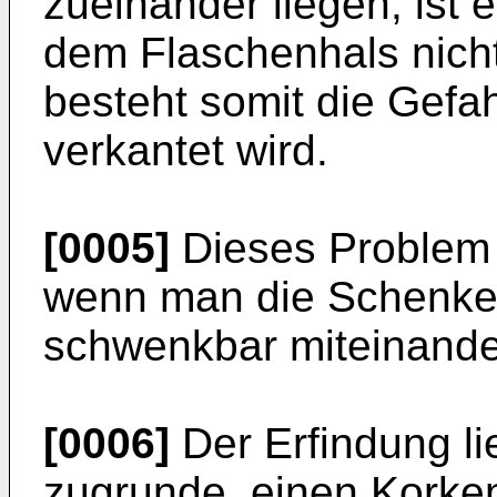
zueinander liegen, ist 
dem Flaschenhals nicht
besteht somit die Gefa
verkantet wird.
[0005]
Dieses Problem w
wenn man die Schenkel
schwenkbar miteinander
[0006]
Der Erfindung li
zugrunde, einen Korke