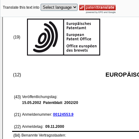
Translate this text into
(19)
EUROPÄIS
(12)
(43)
Veröffentlichungstag:
15.05.2002
Patentblatt 2002/20
(21)
Anmeldenummer:
00124553.9
(22)
Anmeldetag:
09.11.2000
(84)
Benannte Vertragsstaaten: