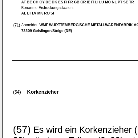
AT BE CH CY DE DK ES FI FR GB GR IE IT LI LU MC NL PT SE TR
Benannte Erstreckungsstaaten:
AL LT LV MK RO SI
(71)
Anmelder:
WMF WÜRTTEMBERGISCHE METALLWARENFABRIK A
73309 Geislingen/Steige (DE)
Korkenzieher
(54)
(57)
Es wird ein Korkenzieher (