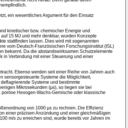
nempfindlich.
tzt, ein wesentliches Argument für den Einsatz
und kinetischer bzw. chemischer Energie und
 MJ auf 15 MJ und mehr denkbar, wurden Konzepte
e stattfinden lassen. Dies wird mit sogenannten
re vom Deutsch-Französischen Forschungsinstitut (ISL)
tion bekannt. Da die abstandswirksamen Schutzelemente
k in Verbindung mit einer Steuerung und einer
tracht. Ebenso werden seit einer Reihe von Jahren auch
en sensorgesteuerte Systeme die Möglichkeit,
re deflagrierende Systeme und bestimmte
enigen Mikrosekunden (µs), so liegen sie bei
.B. poröse Hexogen-Wachs-Gemische oder klassische
ößenordnung von 1000 µs zu rechnen. Die Effizienz
von einer präzisen Anzündung und einer gleichmäßigen
0 m/s zu erreichen sind, wurde bereits vor Jahren im