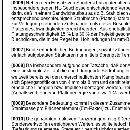
[0006]
Neben dem Einsatz von Sonderschutzmaterialien wa
insbesondere gegen HL-Geschosse entscheidende Verbesse
darin, daß in einem Sandwichaufbau aus z.B. Stahlblech / S
entsprechend beschleunigten Stahlbleche (Platten) latera
zur Verfügung stehenden Zeitspanne muß dieser Beschleu
Plattengeschwindigkeiten erreicht werden. Aus endballist
Plattengeschwindigkeit 15 % bis 30 % der Projektilgeschw
Blechdicken, die in der Regel bei Hohlladungen im mm-B
[0007]
Beide erforderlichen Bedingungen, sowohl Zünden 
einfach aufgebauten Strukturen nur mittels Sprengstoff er
[0008]
Da insbesondere aufgrund der Tatsache, daß der A
eine bestimmte Zeit auf die durchdringende Bedrohung ein
weltweit bereits bei den unterschiedlichsten Kampfpanzem
sich Sprengstoffdicken von 4 mm bis 8 mm und damit rela
erhebliche Energien bzw. Impulse übertragen werden. Be
(Anhaltswert: Für eine Plattenenergie von etwa 1 MJ werd
[0009]
Besondere Bedeutung kommt in diesem Zusammenhan
Stahlmasse pro Flächenelement (Em-Faktor) zu. Er ist ein
[0010]
Die genannten reaktiven Panzerungen mit größerer
Sonderwerkstoffen erreichbaren Werten, es sollte jedoch f
(Befestigungselemente, Stege etc.) berücksichtigt werde