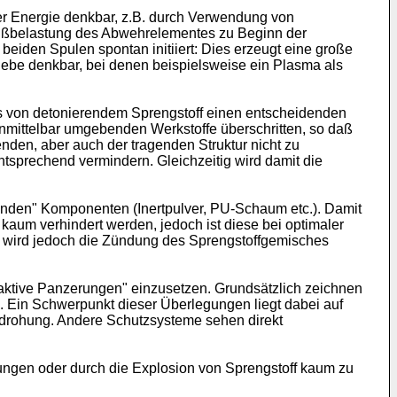
er Energie denkbar, z.B. durch Verwendung von
chußbelastung des Abwehrelementes zu Beginn der
iden Spulen spontan initiiert: Dies erzeugt eine große
iebe denkbar, bei denen beispielsweise ein Plasma als
s von detonierendem Sprengstoff einen entscheidenden
nmittelbar umgebenden Werkstoffe überschritten, so daß
den, aber auch der tragenden Struktur nicht zu
tsprechend vermindern. Gleichzeitig wird damit die
den" Komponenten (Inertpulver, PU-Schaum etc.). Damit
aum verhindert werden, jedoch ist diese bei optimaler
 wird jedoch die Zündung des Sprengstoffgemisches
ktive Panzerungen" einzusetzen. Grundsätzlich zeichnen
Ein Schwerpunkt dieser Überlegungen liegt dabei auf
edrohung. Andere Schutzsysteme sehen direkt
ungen oder durch die Explosion von Sprengstoff kaum zu