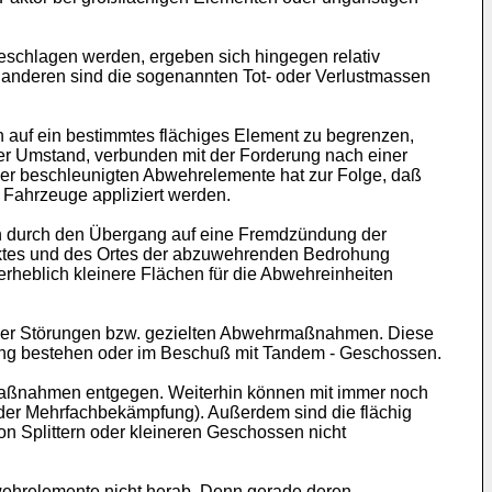
eschlagen werden, ergeben sich hingegen relativ
 anderen sind die sogenannten Tot- oder Verlustmassen
n auf ein bestimmtes flächiges Element zu begrenzen,
r Umstand, verbunden mit der Forderung nach einer
der beschleunigten Abwehrelemente hat zur Folge, daß
Fahrzeuge appliziert werden.
n durch den Übergang auf eine Fremdzündung der
nktes und des Ortes der abzuwehrenden Bedrohung
erheblich kleinere Flächen für die Abwehreinheiten
enüber Störungen bzw. gezielten Abwehrmaßnahmen. Diese
ung bestehen oder im Beschuß mit Tandem - Geschossen.
maßnahmen entgegen. Weiterhin können mit immer noch
der Mehrfachbekämpfung). Außerdem sind die flächig
on Splittern oder kleineren Geschossen nicht
bwehrelemente nicht herab. Denn gerade deren