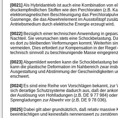
[0021]
Als Hybridantrieb ist auch eine Kombination von 
druckempfindlichen Stoffen wie den Perchloraten (z.B. 
elektromagnetischen Beschleunigung das Perchloratpulver
Gasmenge, die das Abwehrelement im Ausstoßtopf zusätzli
Antriebsmedium durch elektrische Energie erzeugt wird.
[0022]
Bezüglich einer technischen Anwendung in gepanz
Nachteil. Sie verursachen stets eine Schockbelastung. 
es dort zu bleibenden Verformungen kommt. Weiterhin sin
vermeiden. Dies erfordert zur Kompensation in der Regel
technisch sinnvoll zu beschleunigende Masse eingegrenz
[0023]
Abgemildert werden kann die Schockbelastung bei
kann die plastische Deformation im Nahbereich zwar ins
Ausgestaltung und Abstimmung der Geschwindigkeiten u
erschwert.
[0024]
Es sind eine Reihe von Vorschlägen bekannt, zur
sich derartige Schutzsysteme dadurch aus, daß der ank
der Auslösung von Hohlladungen (z.B. DE 9 77 984) oder
Sprengladungen zur Abwehr vor (z.B. DE 9 78 036).
[0025]
Dabei gilt aber grundsätzlich, daß relativ massi
beeinträchtigen und keinesfalls nennenswert zu zerstören