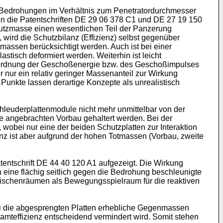
-Bedrohungen im Verhältnis zum Penetratordurchmesser
len die Patentschriften DE 29 06 378 C1 und DE 27 19 150
hutzmasse einen wesentlichen Teil der Panzerung
wird die Schutzbilanz (Effizienz) selbst gegenüber
tmassen berücksichtigt werden. Auch ist bei einer
stisch deformiert werden. Weiterhin ist leicht
ßenordnung der Geschoßenergie bzw. des Geschoßimpulses
r nur ein relativ geringer Massenanteil zur Wirkung
unkte lassen derartige Konzepte als unrealistisch
chleuderplattenmodule nicht mehr unmittelbar von der
e angebrachten Vorbau gehaltert werden. Bei der
obei nur eine der beiden Schutzplatten zur Interaktion
nz ist aber aufgrund der hohen Totmassen (Vorbau, zweite
tentschrift DE 44 40 120 A1 aufgezeigt. Die Wirkung
h eine flächig seitlich gegen die Bedrohung beschleunigte
zwischenräumen als Bewegungsspielraum für die reaktiven
bei die abgesprengten Platten erhebliche Gegenmassen
amteffizienz entscheidend vermindert wird. Somit stehen