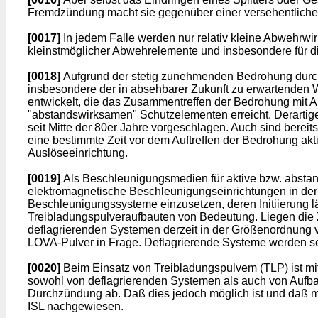
Fremdzündung macht sie gegenüber einer versehentliche
[0017]
In jedem Falle werden nur relativ kleine Abwehrwir
kleinstmöglicher Abwehrelemente und insbesondere für d
[0018]
Aufgrund der stetig zunehmenden Bedrohung durch l
insbesondere der in absehbarer Zukunft zu erwartenden W
entwickelt, die das Zusammentreffen der Bedrohung mit A
"abstandswirksamen" Schutzelementen erreicht. Derartig
seit Mitte der 80er Jahre vorgeschlagen. Auch sind ber
eine bestimmte Zeit vor dem Auftreffen der Bedrohung akt
Auslöseeinrichtung.
[0019]
Als Beschleunigungsmedien für aktive bzw. abstan
elektromagnetische Beschleunigungseinrichtungen in der 
Beschleunigungssysteme einzusetzen, deren Initiierung l
Treibladungspulveraufbauten von Bedeutung. Liegen die 
deflagrierenden Systemen derzeit in der Größenordnung
LOVA-Pulver in Frage. Deflagrierende Systeme werden sei
[0020]
Beim Einsatz von Treibladungspulvem (TLP) ist mi
sowohl von deflagrierenden Systemen als auch von Aufba
Durchzündung ab. Daß dies jedoch möglich ist und daß m
ISL nachgewiesen.