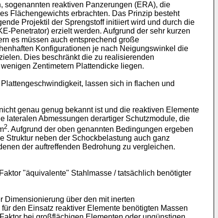
n, sogenannten reaktiven Panzerungen (ERA), die
s Flächengewichts erbrachten. Das Prinzip besteht
de Projektil der Sprengstoff initiiert wird und durch die
KE-Penetrator) erzielt werden. Aufgrund der sehr kurzen
dern es müssen auch entsprechend große
ächenhaften Konfigurationen je nach Neigungswinkel die
ielen. Dies beschränkt die zu realisierenden
wenigen Zentimetern Plattendicke liegen.
lattengeschwindigkeit, lassen sich in flachen und
icht genau genug bekannt ist und die reaktiven Elemente
Die lateralen Abmessungen derartiger Schutzmodule, die
2
 m
. Aufgrund der oben genannten Bedingungen ergeben
nde Struktur neben der Schockbelastung auch ganz
denen der auftreffenden Bedrohung zu vergleichen.
r "äquivalente" Stahlmasse / tatsächlich benötigter
r Dimensionierung über den mit inerten
ll für den Einsatz reaktiver Elemente benötigten Massen
-Faktor bei großflächigen Elementen oder ungünstigen