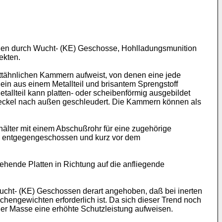
ngen durch Wucht- (KE) Geschosse, Hohlladungsmunition
ekten.
ttähnlichen Kammern aufweist, von denen eine jede
 ein aus einem Metallteil und brisantem Sprengstoff
allteil kann platten- oder scheibenförmig ausgebildet
Deckel nach außen geschleudert. Die Kammern können als
älter mit einem Abschußrohr für eine zugehörige
 ihm entgegengeschossen und kurz vor dem
hende Platten in Richtung auf die anfliegende
ucht- (KE) Geschossen derart angehoben, daß bei inerten
engewichten erforderlich ist. Da sich dieser Trend noch
her Masse eine erhöhte Schutzleistung aufweisen.