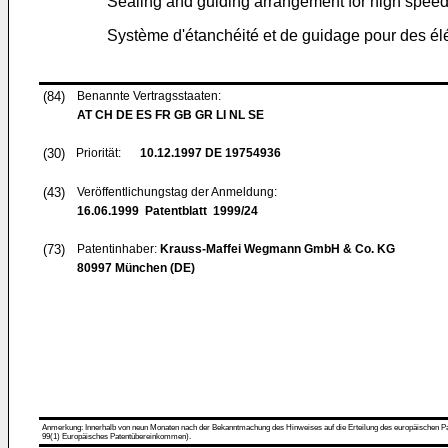
Sealing and guiding arrangement for high speed 
Système d'étanchéité et de guidage pour des élé
(84)
Benannte Vertragsstaaten:
AT CH DE ES FR GB GR LI NL SE
(30)
Priorität:
10.12.1997
DE 19754936
(43)
Veröffentlichungstag der Anmeldung:
16.06.1999
Patentblatt 1999/24
(73)
Patentinhaber:
Krauss-Maffei Wegmann GmbH & Co. KG
80997 München (DE)
Anmerkung: Innerhalb von neun Monaten nach der Bekanntmachung des Hinweises auf die Erteilung des europäischen Patent
99(1) Europäisches Patentübereinkommen).