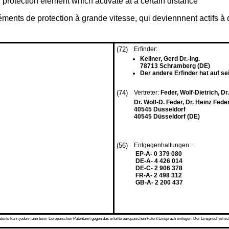
protection element which activate at a certain distance
ments de protection à grande vitesse, qui deviennnent actifs à 
(72)
Erfinder:
Kellner, Gerd Dr.-Ing.
78713 Schramberg (DE)
Der andere Erfinder hat auf s
(74)
Vertreter:
Feder, Wolf-Dietrich, Dr
Dr. Wolf-D. Feder, Dr. Heinz Fede
40545 Düsseldorf
40545 Düsseldorf (DE)
(56)
Entgegenhaltungen: :
EP-A- 0 379 080
DE-A- 4 426 014
DE-C- 2 906 378
FR-A- 2 498 312
GB-A- 2 200 437
s kann jedermann beim Europäischen Patentamt gegen das erteilte europäischen Patent Einspruch einlegen. Der Einspruch ist schriftli