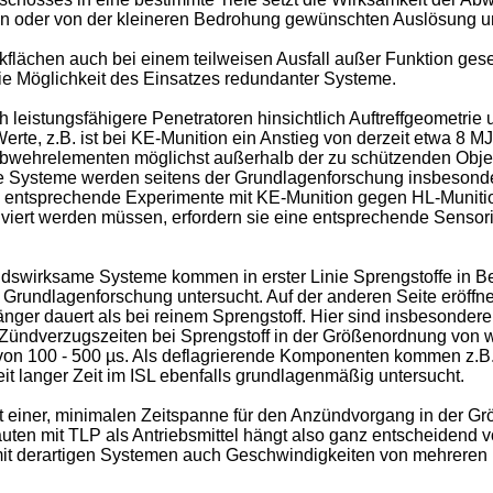
n oder von der kleineren Bedrohung gewünschten Auslösung u
kflächen auch bei einem teilweisen Ausfall außer Funktion gese
ie Möglichkeit des Einsatzes redundanter Systeme.
eistungsfähigere Penetratoren hinsichtlich Auftreffgeometrie 
erte, z.B. ist bei KE-Munition ein Anstieg von derzeit etwa 8
bwehrelementen möglichst außerhalb der zu schützenden Objekt
e Systeme werden seitens der Grundlagenforschung insbesonde
eits entsprechende Experimente mit KE-Munition gegen HL-Muni
iviert werden müssen, erfordern sie eine entsprechende Sensori
dswirksame Systeme kommen in erster Linie Sprengstoffe in Be
Grundlagenforschung untersucht. Auf der anderen Seite eröffn
änger dauert als bei reinem Sprengstoff. Hier sind insbesonde
Zündverzugszeiten bei Sprengstoff in der Größenordnung von w
 von 100 - 500 µs. Als deflagrierende Komponenten kommen z
t langer Zeit im ISL ebenfalls grundlagenmäßig untersucht.
t einer, minimalen Zeitspanne für den Anzündvorgang in der Gr
uten mit TLP als Antriebsmittel hängt also ganz entscheidend 
it derartigen Systemen auch Geschwindigkeiten von mehreren 10