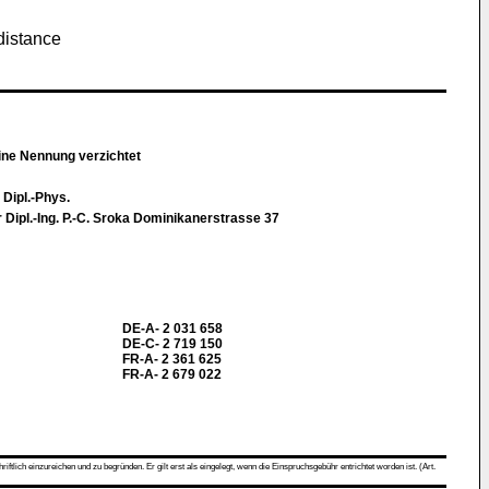
distance
eine Nennung verzichtet
. Dipl.-Phys.
r Dipl.-Ing. P.-C. Sroka Dominikanerstrasse 37
DE-A- 2 031 658
DE-C- 2 719 150
FR-A- 2 361 625
FR-A- 2 679 022
ch einzureichen und zu begründen. Er gilt erst als eingelegt, wenn die Einspruchsgebühr entrichtet worden ist. (Art.