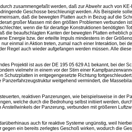
 dadurch zusammengefaßt werden, daß zur Abwehr auch von KE
rchdringende Geschosse beschleunigt werden. Als Beispiele sol
gemeinsam, daß die bewegten Platten auch in Bezug auf die Sc
erart großer Massen mit den größten Problemen verbunden ist, 
chlechter, wenn die für derartige Konstruktionen benötigten To
ß die beaufschlagten Kanten der bewegten Platten erheblich pla
bene Energie bzw. der erteilte Impuls mindestens in der Grö
r einmal in Aktion treten, zumal nach einer Interaktion, bei de
er Regel auch wieder aufgefangen werden müssen. Alle diese P
des Projektil ist aus der DE 195 05 629 A1 bekannt, bei der S
ondern vielmehr in einem vor der Stirn einer Kampfpanzerwann
chutzplatten in entgegengesetzte Richtung fortgeschleudert, w
e Panzerfahrzeugstruktur weitgehend vermindert, die Massebila
teuerten, reaktiven Panzerungen, wie beispielsweise in der Pa
ungen, welche durch die Bedrohung selbst initiiert werden, durc
ren Anstellwinkels der Panzerung, verbunden mit größeren Luft
darüberhinaus auch für reaktive Systeme ungünstig, weil hier
r gegen ein bereits zerlegtes Geschoß wirken, wodurch die Ges