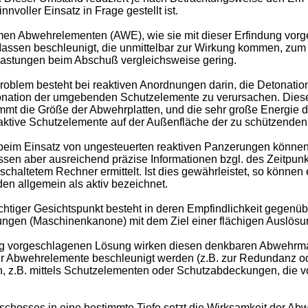
nvoller Einsatz in Frage gestellt ist.
men Abwehrelementen (AWE), wie sie mit dieser Erfindung vorg
assen beschleunigt, die unmittelbar zur Wirkung kommen, zum
elastungen beim Abschuß vergleichsweise gering.
roblem besteht bei reaktiven Anordnungen darin, die Detonatio
onation der umgebenden Schutzelemente zu verursachen. Diese
immt die Größe der Abwehrplatten, und die sehr große Energie 
tive Schutzelemente auf der Außenfläche der zu schützenden 
beim Einsatz von ungesteuerten reaktiven Panzerungen könne
ssen aber ausreichend präzise Informationen bzgl. des Zeitpu
haltetem Rechner ermittelt. Ist dies gewährleistet, so können 
den allgemein als aktiv bezeichnet.
wichtiger Gesichtspunkt besteht in deren Empfindlichkeit geg
ungen (Maschinenkanone) mit dem Ziel einer flächigen Auslös
ndung vorgeschlagenen Lösung wirken diesen denkbaren Abwehr
hr Abwehrelemente beschleunigt werden (z.B. zur Redundanz o
n, z.B. mittels Schutzelementen oder Schutzabdeckungen, die v
eschosses in eine bestimmte Tiefe setzt die Wirksamkeit der A