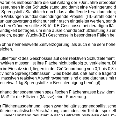
ren es insbesondere die seit Anfang der 70er Jahre erprobte
rungen in der Schutzleistung und damit eine Verringerung de
prengstoff / Stahlblech durch das auftreffende bzw. durchdringen
le Wirkungen auf das durchdringende Projektil (HL-Strahl oder 
nigungsvorgang nicht nur sehr rasch eingeleitet werden, son
ischen Gründen sollte z.B. für KE-Geschosse bei derartigen fl
indigkeit betragen, um eine ausreichende Schutzleistung zu erz
ereich, gegen Wucht-(KE) Geschosse in besonderen Fällen bei 
ohne nennenswerte Zeitverzögerung, als auch eine sehr hohe P
reichen.
uftreffpunkt des Geschosses auf dem reaktiven Schutzelement n
wirken müssen, ist ihre Fläche nicht beliebig zu verkleinern. 
 im Einsatz sind, liegen in der Größenordnung von 0,1 bis 0,3
tiv hohe Sprengstoffmassen. Dies bedeutet, daß auf die trage
i massiven reaktiven Abwehrsystemen sind diese durchaus mit 
en etwa 1 kg Sprengstoff zur Beschleunigung benötigt).
g der sogenannten spezifischen Flächenmasse bzw. dem Fakto
 Maß für die Effizienz (Masse) einer Panzerung.
 Flächenausdehnung liegen zwar bei günstiger endballistische
ür eine realistische Abschätzung zumindest ein Teil der spezie
n. Dieser Umstand reduziert je nach Betrachtungsweise den Em