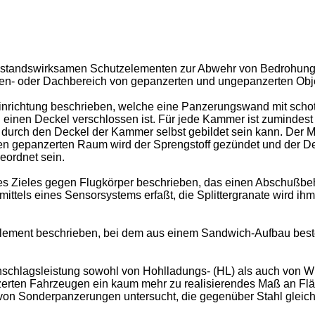
it abstandswirksamen Schutzelementen zur Abwehr von Bedrohu
eiten- oder Dachbereich von gepanzerten und ungepanzerten Obj
inrichtung beschrieben, welche eine Panzerungswand mit scho
h einen Deckel verschlossen ist. Für jede Kammer ist zumindest
durch den Deckel der Kammer selbst gebildet sein kann. Der Met
den gepanzerten Raum wird der Sprengstoff gezündet und der 
eordnet sein.
es Zieles gegen Flugkörper beschrieben, das einen Abschußbeh
d mittels eines Sensorsystems erfaßt, die Splittergranate wird
lement beschrieben, bei dem aus einem Sandwich-Aufbau beste
chschlagsleistung sowohl von Hohlladungs- (HL) als auch von W
rten Fahrzeugen ein kaum mehr zu realisierendes Maß an Fläch
e von Sonderpanzerungen untersucht, die gegenüber Stahl gleic