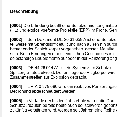
Beschreibung
[0001]
Die Erfindung betrifft eine Schutzeinrichtung m
(HL) und explosivgeformte Projektile (EFP) im Front-, S
[0002]
In dem Dokument DE 20 31 658 A ist eine Schutze
teilweise mit Sprengstoff gefüllt und nach außen hin durc
bestehender Schichtkörper vorgesehen, dessen Metallteil 
sein. Beim Eindringen eines feindlichen Geschosses in 
selbständige Bauelemente auf oder in der Panzerung ang
[0003]
In DE 44 26 014 A1 ist ein System zum Schutz ein
Splittergranate aufweist. Der anfliegende Flugkörper wir
Zusammentreffen zur Explosion gebracht.
[0004]
In EP-A-0 379 080 wird ein reaktives Panzerungse
Bedrohung abgeschleudert werden.
[0005]
Im Verlaufe der letzten Jahrzehnte wurde die Dur
Schutzaufbauten bereits heute auch bei schweren gepanze
zukünftig verstärken wird, werden seit Jahren eine Reih