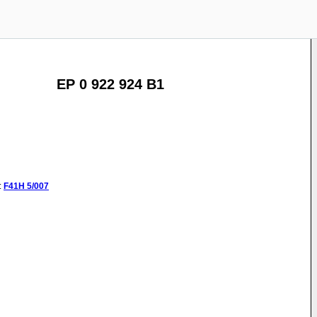
EP 0 922 924 B1
:
F41H
5/007