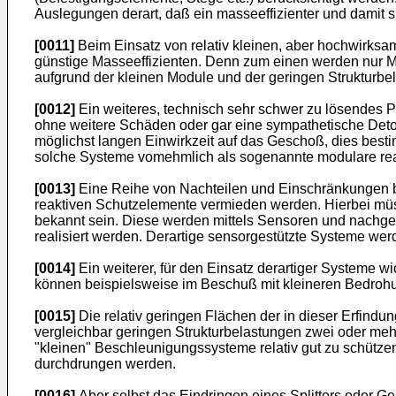
Auslegungen derart, daß ein masseeffizienter und damit sin
[0011]
Beim Einsatz von relativ kleinen, aber hochwirksa
günstige Masseeffizienten. Denn zum einen werden nur M
aufgrund der kleinen Module und der geringen Strukturb
[0012]
Ein weiteres, technisch sehr schwer zu lösendes P
ohne weitere Schäden oder gar eine sympathetische Det
möglichst langen Einwirkzeit auf das Geschoß, dies best
solche Systeme vomehmlich als sogenannte modulare reak
[0013]
Eine Reihe von Nachteilen und Einschränkungen 
reaktiven Schutzelemente vermieden werden. Hierbei mü
bekannt sein. Diese werden mittels Sensoren und nachgesc
realisiert werden. Derartige sensorgestützte Systeme wer
[0014]
Ein weiterer, für den Einsatz derartiger Systeme 
können beispielsweise im Beschuß mit kleineren Bedroh
[0015]
Die relativ geringen Flächen der in dieser Erfi
vergleichbar geringen Strukturbelastungen zwei oder me
"kleinen" Beschleunigungssysteme relativ gut zu schütze
durchdrungen werden.
[0016]
Aber selbst das Eindringen eines Splitters oder G