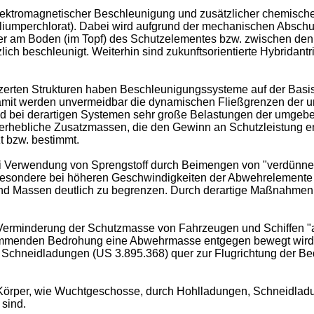
elektromagnetischer Beschleunigung und zusätzlicher chemisch
Kaliumperchlorat). Dabei wird aufgrund der mechanischen Abs
 am Boden (im Topf) des Schutzelementes bzw. zwischen den be
ch beschleunigt. Weiterhin sind zukunftsorientierte Hybridantr
erten Strukturen haben Beschleunigungssysteme auf der Basi
Damit werden unvermeidbar die dynamischen Fließgrenzen der u
d bei derartigen Systemen sehr große Belastungen der umgeben
 erhebliche Zusatzmassen, die den Gewinn an Schutzleistung en
t bzw. bestimmt.
 Verwendung von Sprengstoff durch Beimengen von "verdünnen
besondere bei höheren Geschwindigkeiten der Abwehrelemente k
nd Massen deutlich zu begrenzen. Durch derartige Maßnahmen
 Verminderung der Schutzmasse von Fahrzeugen und Schiffen "a
ommenden Bedrohung eine Abwehrmasse entgegen bewegt wird. 
 Schneidladungen (US 3.895.368) quer zur Flugrichtung der B
ve Körper, wie Wuchtgeschosse, durch Hohlladungen, Schneidlad
 sind.