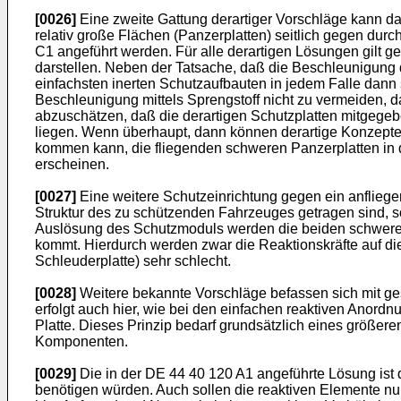
[0026]
Eine zweite Gattung derartiger Vorschläge kann
relativ große Flächen (Panzerplatten) seitlich gegen du
C1 angeführt werden. Für alle derartigen Lösungen gilt 
darstellen. Neben der Tatsache, daß die Beschleunigung d
einfachsten inerten Schutzaufbauten in jedem Falle dann s
Beschleunigung mittels Sprengstoff nicht zu vermeiden, da
abzuschätzen, daß die derartigen Schutzplatten mitgege
liegen. Wenn überhaupt, dann können derartige Konzepte nu
kommen kann, die fliegenden schweren Panzerplatten in d
erscheinen.
[0027]
Eine weitere Schutzeinrichtung gegen ein anfliegen
Struktur des zu schützenden Fahrzeuges getragen sind, s
Auslösung des Schutzmoduls werden die beiden schweren S
kommt. Hierdurch werden zwar die Reaktionskräfte auf di
Schleuderplatte) sehr schlecht.
[0028]
Weitere bekannte Vorschläge befassen sich mit ges
erfolgt auch hier, wie bei den einfachen reaktiven Anordn
Platte. Dieses Prinzip bedarf grundsätzlich eines größe
Komponenten.
[0029]
Die in der DE 44 40 120 A1 angeführte Lösung ist 
benötigen würden. Auch sollen die reaktiven Elemente nu