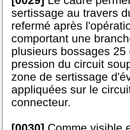
[0029]
Le cadre permet 
sertissage au travers du
refermé après l'opérati
comportant une branche
plusieurs bossages 25 
pression du circuit soup
zone de sertissage d'év
appliquées sur le circu
connecteur.
[0030]
Comme visible en