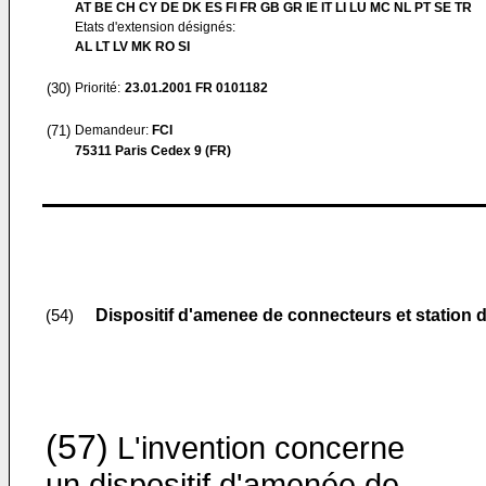
AT BE CH CY DE DK ES FI FR GB GR IE IT LI LU MC NL PT SE TR
Etats d'extension désignés:
AL LT LV MK RO SI
(30)
Priorité:
23.01.2001
FR 0101182
(71)
Demandeur:
FCI
75311 Paris Cedex 9 (FR)
Dispositif d'amenee de connecteurs et station d
(54)
(57)
L'invention concerne
un dispositif d'amenée de