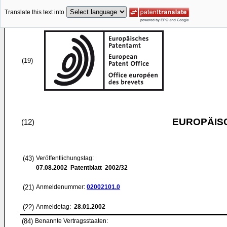
Translate this text into
(19)
EUROPÄIS
(12)
(43)
Veröffentlichungstag:
07.08.2002
Patentblatt 2002/32
(21)
Anmeldenummer:
02002101.0
(22)
Anmeldetag:
28.01.2002
(84)
Benannte Vertragsstaaten: