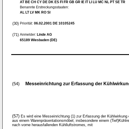
AT BE CH CY DE DK ES FI FR GB GR IE IT LI LU MC NL PT SE TR
Benannte Erstreckungsstaaten:
AL LT LV MK RO SI
(30)
Priorität:
06.02.2001
DE 10105245
(71)
Anmelder:
Linde AG
65189 Wiesbaden (DE)
Messeinrichtung zur Erfassung der Kühlwirku
(54)
(57)
Es wird eine Messeinrichtung (1) zur Erfassung der Kühlwirkung 
aus einem Warenpräsentationsmöbel, insbesondere einem (Tief)Kühlre
nach vorne herausfallenden Kühlluftstromes, mit