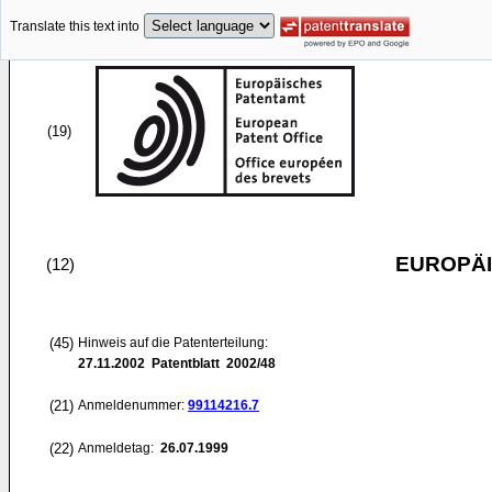
Translate this text into
(19)
EUROPÄI
(12)
(45)
Hinweis auf die Patenterteilung:
27.11.2002
Patentblatt 2002/48
(21)
Anmeldenummer:
99114216.7
(22)
Anmeldetag:
26.07.1999