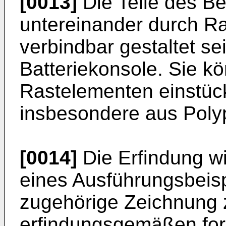
[0013]
Die Teile des B
untereinander durch R
verbindbar gestaltet se
Batteriekonsole. Sie k
Rastelementen einstück
insbesondere aus Polyp
[0014]
Die Erfindung w
eines Ausführungsbeispi
zugehörige Zeichnung 
erfindungsgemäßen form