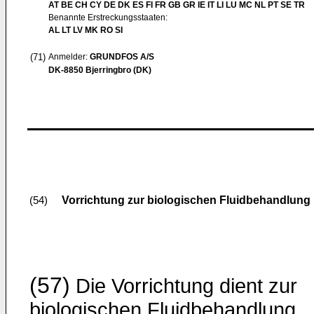
AT BE CH CY DE DK ES FI FR GB GR IE IT LI LU MC NL PT SE TR
Benannte Erstreckungsstaaten:
AL LT LV MK RO SI
(71)
Anmelder:
GRUNDFOS A/S
DK-8850 Bjerringbro (DK)
Vorrichtung zur biologischen Fluidbehandlung
(54)
(57)
Die Vorrichtung dient zur
biologischen Fluidbehandlung,