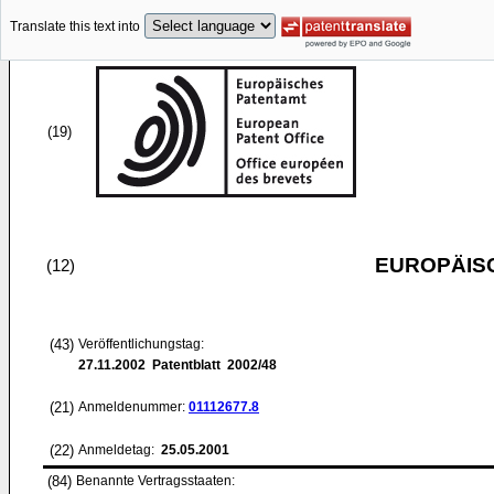
Translate this text into
(19)
EUROPÄIS
(12)
(43)
Veröffentlichungstag:
27.11.2002
Patentblatt 2002/48
(21)
Anmeldenummer:
01112677.8
(22)
Anmeldetag:
25.05.2001
(84)
Benannte Vertragsstaaten: