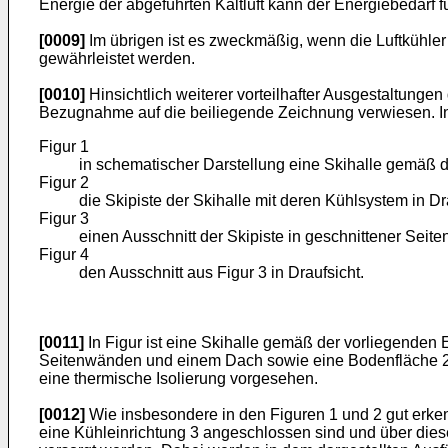
Energie der abgeführten Kaltluft kann der Energiebedarf f
[0009]
Im übrigen ist es zweckmäßig, wenn die Luftkühler
gewährleistet werden.
[0010]
Hinsichtlich weiterer vorteilhafter Ausgestaltung
Bezugnahme auf die beiliegende Zeichnung verwiesen. In
Figur 1
in schematischer Darstellung eine Skihalle gemäß d
Figur 2
die Skipiste der Skihalle mit deren Kühlsystem in Dr
Figur 3
einen Ausschnitt der Skipiste in geschnittener Seite
Figur 4
den Ausschnitt aus Figur 3 in Draufsicht.
[0011]
In Figur ist eine Skihalle gemäß der vorliegenden 
Seitenwänden und einem Dach sowie eine Bodenfläche 2, 
eine thermische Isolierung vorgesehen.
[0012]
Wie insbesondere in den Figuren 1 und 2 gut erken
eine Kühleinrichtung 3 angeschlossen sind und über dies