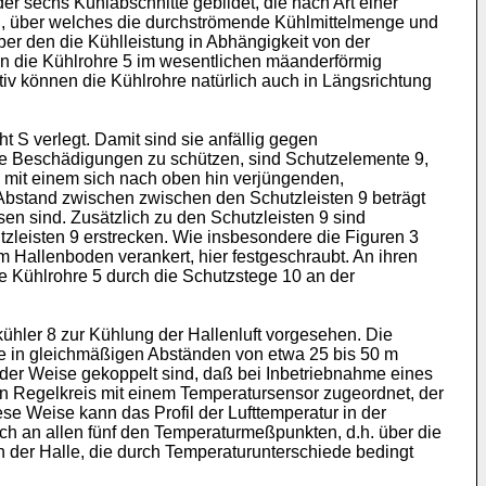
r sechs Kühlabschnitte gebildet, die nach Art einer
sen, über welches die durchströmende Kühlmittelmenge und
ber den die Kühlleistung in Abhängigkeit von der
fen die Kühlrohre 5 im wesentlichen mäanderförmig
tiv können die Kühlrohre natürlich auch in Längsrichtung
t S verlegt. Damit sind sie anfällig gegen
che Beschädigungen zu schützen, sind Schutzelemente 9,
9 mit einem sich nach oben hin verjüngenden,
 Abstand zwischen zwischen den Schutzleisten 9 beträgt
n sind. Zusätzlich zu den Schutzleisten 9 sind
zleisten 9 erstrecken. Wie insbesondere die Figuren 3
m Hallenboden verankert, hier festgeschraubt. An ihren
e Kühlrohre 5 durch die Schutzstege 10 an der
ühler 8 zur Kühlung der Hallenluft vorgesehen. Die
ste in gleichmäßigen Abständen von etwa 25 bis 50 m
n der Weise gekoppelt sind, daß bei Inbetriebnahme eines
ein Regelkreis mit einem Temperatursensor zugeordnet, der
ese Weise kann das Profil der Lufttemperatur in der
ich an allen fünf den Temperaturmeßpunkten, d.h. über die
in der Halle, die durch Temperaturunterschiede bedingt