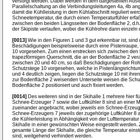
versorgt werden. Dabei werden in dem dargestellten Ausfü
Parallelschaltung an die Verbindungsleitungen 4a, 4b an
damit die Kühlleistung in dem Kühlabschnitt reguliert wer
Schneetemperatur, die durch einen Temperaturfühler erfaß
zwischen den beiden Längsseiten der Bodenfläche 2, d.h. i
der Skipiste verlaufen, wobei die Kühlrohre dann einzel
[0013]
Wie in den Figuren 1 und 3 gut erkennbar ist, sind
Beschädigungen beispielsweise durch eine Pistenraupe, 
10 vorgesehen. Zum einen erstrecken sich zwischen den Kü
trapezförmigen Querschnitt, die an der Bodenfläche 2 ve
zwischen 20 und 40 cm, so daß Beschädigungen der Rohre
Schutzstege 10 vorgesehen, welche in Pistenlängsrichtun
und 4 deutlich zeigen, liegen die Schutzstege 10 mit ihre
zur Bodenfläche 2 weisenden Unterseite weisen die Schut
Bodenfläche 2 positioniert und auch fixiert werden.
[0014]
Des weiteren sind in der Skihalle 1 mehrere hier 
Schnee-Erzeuger 7 sowie die Luftkühler 8 sind an einer M
zueinander angebracht, wobei jeweils ein Schnee-Erzeuger
Schnee-Erzeugers 7 jeweils der zugehörige Luftkühler 8 a
die Kühlerleistung in Abhängigkeit von der Lufttemperatur
Skihalle in einer gewünschten Weise eingestellt werden. 
gesamte Länge der Skihalle, die gleiche Temperatur einste
sind, weitgehend verhindert werden.