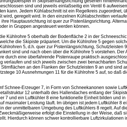
hrungsbeispiel in Skipistenlängsrichtung gesehen hintereinande
geschlossen sind und jeweils einlaßseitig ein Ventil 6 aufwei
den kann. Jedem Kühlabschnitt ist ein Regelkreis zugeordnet, ü
t wird, geregelt wird. In den einzelnen Kühlabschnitten verlau
hre Hauptausrichtung ist quer zur Pistenlängsrichtung. Alterna
n oder in Gruppen angesteuert werden können.
 die Kühlrohre 5 oberhalb der Bodenfläche 2 in der Schneeschich
welche die Skipiste präpariert. Um die Kühlrohre 5 gegen sol
hlrohren 5, d.h. quer zur Pistenlängsrichtung, Schutzleisten 
rankert sind und nach oben über die Kühlrohre 5 vorstehen. Der
 durch eine überfahrende Pistenraupe praktisch ausgeschlosse
g verlaufen und sich jeweils zwischen zwei benachbarten Schut
n Stirnflächen an den Flanken der Schutzleisten 9 an und sind a
zstege 10 Ausnehmungen 11 für die Kühlrohre 5 auf, so daß di
fünf Schnee-Erzeuger 7, in Form von Schneekanonen sowie Luftk
etallstruktur 12 unterhalb des Hallendaches entlang der Skipi
 7 und ein Luftkühler 8 eine funktionelle Einheit bilden und i
uf maximaler Leistung läuft. Im übrigen ist jedem Luftkühler 8 
 in der unmittelbaren Umgebung des Luftkühlers 8 regelt. Auf di
Zweckmäßigerweise erfolgt die Einstellung in der Weise, daß s
llt. Hierdurch können schwer kontrollierbare Luftzirkulationen 