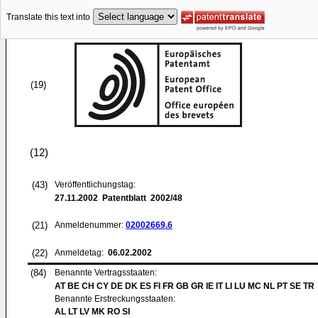
Translate this text into
(19)
(12)
(43)
Veröffentlichungstag:
27.11.2002
Patentblatt 2002/48
(21)
Anmeldenummer:
02002669.6
(22)
Anmeldetag:
06.02.2002
(84)
Benannte Vertragsstaaten:
AT BE CH CY DE DK ES FI FR GB GR IE IT LI LU MC NL PT SE TR
Benannte Erstreckungsstaaten:
AL LT LV MK RO SI