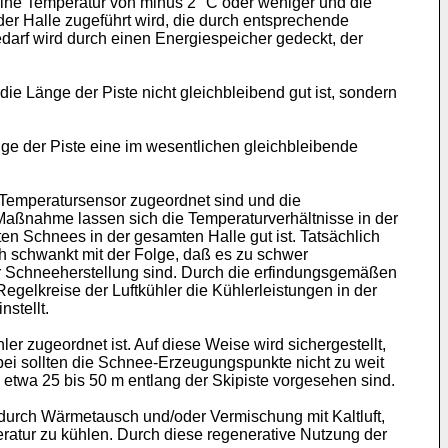
ine Temperatur von minus 2° C oder weniger und die
der Halle zugeführt wird, die durch entsprechende
edarf wird durch einen Energiespeicher gedeckt, der
ie Länge der Piste nicht gleichbleibend gut ist, sondern
nge der Piste eine im wesentlichen gleichbleibende
 Temperatursensor zugeordnet sind und die
 Maßnahme lassen sich die Temperaturverhältnisse in der
ten Schnees in der gesamten Halle gut ist. Tatsächlich
h schwankt mit der Folge, daß es zu schwer
er Schneeherstellung sind. Durch die erfindungsgemäßen
gelkreise der Luftkühler die Kühlerleistungen in der
stellt.
 zugeordnet ist. Auf diese Weise wird sichergestellt,
ei sollten die Schnee-Erzeugungspunkte nicht zu weit
etwa 25 bis 50 m entlang der Skipiste vorgesehen sind.
st durch Wärmetausch und/oder Vermischung mit Kaltluft,
eratur zu kühlen. Durch diese regenerative Nutzung der