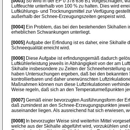
[0003]
So wird in der EP 0 378 636 B1 vorgeschlagen, wä
Luftfeuchte unterhalb von 100 % zu halten. Dies wird erre
Luftkühlungs- und Trocknungsmittel zur Verfügung gestell
außerhalb der Schnee-Erzeugungszeiten gespeist wird.
[0004]
Ein Problem, das bei den bestehenden Skihallen imme
erheblichen Schwankungen unterliegt.
[0005]
Aufgabe der Erfindung ist es daher, eine Skihalle
Schneequalität erreicht wird.
[0006]
Diese Aufgabe ist erfindungsgemäß dadurch gelöst
Luftkühlerleistung jeweils in Abhängigkeit von der am Lu
Skihalle insbesondere zu Zeiten der Schneeherstellung opt
haben Untersuchungen ergeben, daß bei den bekannten Ski
kontrollierbaren und daher unerwünschten Luftzirkulatio
Maßnahmen können nun diese Luftzirkulationen verhindert
Weise regeln, daß sich an den Temperaturmeßpunkten jewei
[0007]
Gemäß einer bevorzugten Ausführungsform der Erfin
daß zumindest an den Schnee-Erzeugungspunkten jeweils g
auseinander liegen. Als ausreichend hat sich erwiesen, 
[0008]
In bevorzugter Weise sind weiterhin Mittel vorgeseh
welche aus der Skihalle abgeführt wird, vorzukühlen und 