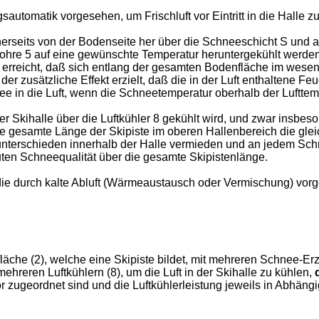
automatik vorgesehen, um Frischluft vor Eintritt in die Halle z
einerseits von der Bodenseite her über die Schneeschicht S und 
rohre 5 auf eine gewünschte Temperatur heruntergekühlt werden,
 erreicht, daß sich entlang der gesamten Bodenfläche im wesentl
der zusätzliche Effekt erzielt, daß die in der Luft enthaltene Fe
 in die Luft, wenn die Schneetemperatur oberhalb der Lufttemp
 der Skihalle über die Luftkühler 8 gekühlt wird, und zwar ins
 die gesamte Länge der Skipiste im oberen Hallenbereich die gle
nterschieden innerhalb der Halle vermieden und an jedem Schn
uten Schneequalität über die gesamte Skipistenlänge.
, die durch kalte Abluft (Wärmeaustausch oder Vermischung) vor
.
äche (2), welche eine Skipiste bildet, mit mehreren Schnee-Erz
ehreren Luftkühlern (8), um die Luft in der Skihalle zu kühlen,
 zugeordnet sind und die Luftkühlerleistung jeweils in Abhängi