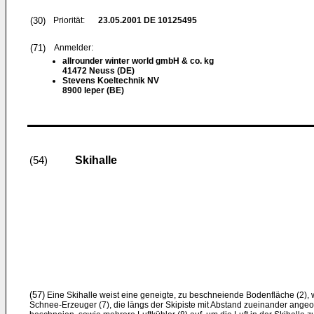
(30)
Priorität:
23.05.2001
DE 10125495
(71)
Anmelder:
allrounder winter world gmbH & co. kg
41472 Neuss (DE)
Stevens Koeltechnik NV
8900 Ieper (BE)
Skihalle
(54)
(57)
Eine Skihalle weist eine geneigte, zu beschneiende Bodenfläche (2), w
Schnee-Erzeuger (7), die längs der Skipiste mit Abstand zueinander angeor