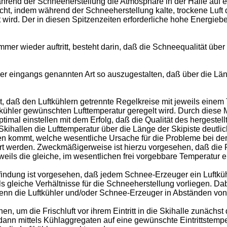
hrend der Schneeherstellung die Atmosphäre in der Halle auf e
icht, indem während der Schneeherstellung kalte, trockene Luft 
t wird. Der in diesen Spitzenzeiten erforderliche hohe Energieb
r wieder auftritt, besteht darin, daß die Schneequalität über d
 der eingangs genannten Art so auszugestalten, daß über die Lä
, daß den Luftkühlern getrennte Regelkreise mit jeweils einem
ftkühler gewünschten Lufttemperatur geregelt wird. Durch diese
imal einstellen mit dem Erfolg, daß die Qualität des hergestell
hallen die Lufttemperatur über die Länge der Skipiste deutlic
nen kommt, welche wesentliche Ursache für die Probleme bei d
 werden. Zweckmäßigerweise ist hierzu vorgesehen, daß die Re
ls die gleiche, im wesentlichen frei vorgebbare Temperatur ein
dung ist vorgesehen, daß jedem Schnee-Erzeuger ein Luftkühler
leiche Verhältnisse für die Schneeherstellung vorliegen. Dab
wenn die Luftkühler und/oder Schnee-Erzeuger in Abständen von 
en, um die Frischluft vor ihrem Eintritt in die Skihalle zunäch
dann mittels Kühlaggregaten auf eine gewünschte Eintrittstemp