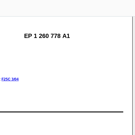
EP 1 260 778 A1
:
F25C
3/04