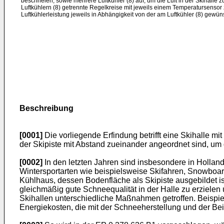
beschneien, sowie mehrere Luftkühler (8) auf, um die Luft in der Skihalle
Luftkühlern (8) getrennte Regelkreise mit jeweils einem Temperatursensor
Luftkühlerleistung jeweils in Abhängigkeit von der am Luftkühler (8) gewün
Beschreibung
[0001]
Die vorliegende Erfindung betrifft eine Skihalle m
der Skipiste mit Abstand zueinander angeordnet sind, um d
[0002]
In den letzten Jahren sind insbesondere in Hollan
Wintersportarten wie beispielsweise Skifahren, Snowboar
Kühlhaus, dessen Bodenfläche als Skipiste ausgebildet i
gleichmäßig gute Schneequalität in der Halle zu erziele
Skihallen unterschiedliche Maßnahmen getroffen. Beispiel
Energiekosten, die mit der Schneeherstellung und der Bei