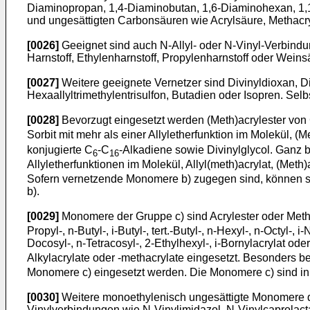
Diaminopropan, 1,4-Diaminobutan, 1,6-Diaminohexan, 1,12
und ungesättigten Carbonsäuren wie Acrylsäure, Methacr
[0026]
Geeignet sind auch N-Allyl- oder N-Vinyl-Verbind
Harnstoff, Ethylenharnstoff, Propylenharnstoff oder Wein
[0027]
Weitere geeignete Vernetzer sind Divinyldioxan, Dially
Hexaallyltrimethylentrisulfon, Butadien oder Isopren. S
[0028]
Bevorzugt eingesetzt werden (Meth)acrylester von
Sorbit mit mehr als einer Allyletherfunktion im Molekül, (
konjugierte C
-C
-Alkadiene sowie Divinylglycol. Ganz 
6
16
Allyletherfunktionen im Molekül, Allyl(meth)acrylat, (Meth
Sofern vernetzende Monomere b) zugegen sind, können s
b).
[0029]
Monomere der Gruppe c) sind Acrylester oder Metha
Propyl-, n-Butyl-, i-Butyl-, tert.-Butyl-, n-Hexyl-, n-Octyl
Docosyl-, n-Tetracosyl-, 2-Ethylhexyl-, i-Bornylacrylat o
Alkylacrylate oder -methacrylate eingesetzt. Besonders 
Monomere c) eingesetzt werden. Die Monomere c) sind in
[0030]
Weitere monoethylenisch ungesättigte Monomere d
Vinylverbindungen wie N-Vinylimidazol, N-Vinylcaprolacta