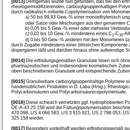
[0013]
Demgemäß wurde nun gefunden, daß bei den erfin
rheologiemodifizierenden, carboxylgruppenhaltigen Poly
durch radikalisch initiierte Copolymerisation von Monom
a) 50 bis 99,93 Gew.-% einer monoethylenisch ung
oder Salze oder Mischungen aus den genannten C
b) 0,05 bis 5 Gew.-% einer oder mehrerer Verbindu
c) 0,02 bis 10 Gew.-% mindestens eines C
-C
-Al
1
30
d) 0 bis 50 Gew.-% anderen mit den Monomeren (a
durch Zugabe mindestens einer öllöslichen Komponente zu
dispergieren läßt und darüber hinaus ohne aufwendige 
[0014]
Die erfindungsgemäßen Granulate lösen sich ohne 
pharmazeutischen und insbesondere kosmetischen Zubere
oben beschriebenen Granulate und entsprechende Zuber
[0015]
Granulierbare carboxylgruppenhaltige Polymere sind
handelsüblichen Produkten in D. Laba (Hrsg.), Rheological
Polycarbonsäuren und Polycarbonsäurecopolymerisate.
[0016]
Diese schwach vernetzten ggf. hydrophobierten Po
DE-A-43 25 158 wird die Fällungspolymerisation beschrie
470 098, US 4 066 583, US 3 915 921, US 2 798 053, U
325 158 wieder.
[0017]
Besonders vorteilhaft werden erfindungsgemäß pulve