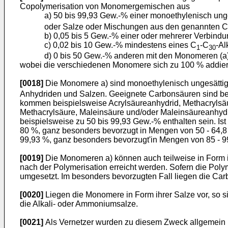
Copolymerisation von Monomergemischen aus
a) 50 bis 99,93 Gew.-% einer monoethylenisch ung
oder Salze oder Mischungen aus den genannten C
b) 0,05 bis 5 Gew.-% einer oder mehrerer Verbindu
c) 0,02 bis 10 Gew.-% mindestens eines C
-C
-Al
1
30
d) 0 bis 50 Gew.-% anderen mit den Monomeren (a),
wobei die verschiedenen Monomere sich zu 100 % addier
[0018]
Die Monomere a) sind monoethylenisch ungesättig
Anhydriden und Salzen. Geeignete Carbonsäuren sind bei
kommen beispielsweise Acrylsäureanhydrid, Methacrylsä
Methacrylsäure, Maleinsäure und/oder Maleinsäureanhy
beispielsweise zu 50 bis 99,93 Gew.-% enthalten sein. I
80 %, ganz besonders bevorzugt in Mengen von 50 - 64,8 
99,93 %, ganz besonders bevorzugt'in Mengen von 85 - 9
[0019]
Die Monomeren a) können auch teilweise in Form i
nach der Polymerisation erreicht werden. Sofern die Poly
umgesetzt. Im besonders bevorzugten Fall liegen die Car
[0020]
Liegen die Monomere in Form ihrer Salze vor, so s
die Alkali- oder Ammoniumsalze.
[0021]
Als Vernetzer wurden zu diesem Zweck allgemein 