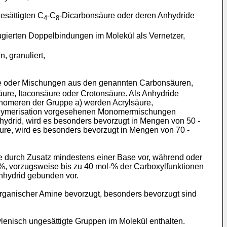
esättigten C
-C
-Dicarbonsäure oder deren Anhydride
4
8
jugierten Doppelbindungen im Molekül als Vernetzer,
, granuliert,
lze oder Mischungen aus den genannten Carbonsäuren,
ure, Itaconsäure oder Crotonsäure. Als Anhydride
nomeren der Gruppe a) werden Acrylsäure,
Polymerisation vorgesehenen Monomermischungen
hydrid, wird es besonders bevorzugt in Mengen von 50 -
ure, wird es besonders bevorzugt in Mengen von 70 -
e durch Zusatz mindestens einer Base vor, während oder
l-%, vorzugsweise bis zu 40 mol-% der Carboxylfunktionen
Anhydrid gebunden vor.
 organischer Amine bevorzugt, besonders bevorzugt sind
enisch ungesättigte Gruppen im Molekül enthalten.