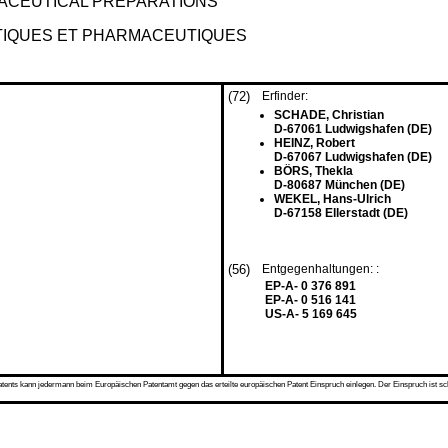
ACEUTICAL PREPARATIONS
IQUES ET PHARMACEUTIQUES
(72)
Erfinder:
SCHADE, Christian
D-67061 Ludwigshafen (DE)
HEINZ, Robert
D-67067 Ludwigshafen (DE)
BÖRS, Thekla
D-80687 München (DE)
WEKEL, Hans-Ulrich
D-67158 Ellerstadt (DE)
(56)
Entgegenhaltungen: :
EP-A- 0 376 891
EP-A- 0 516 141
US-A- 5 169 645
s kann jedermann beim Europäischen Patentamt gegen das erteilte europäischen Patent Einspruch einlegen. Der Einspruch ist schriftli