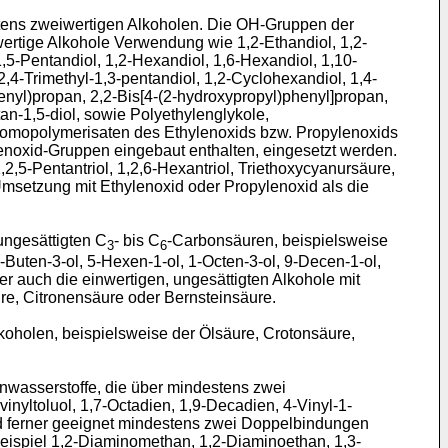
estens zweiwertigen Alkoholen. Die OH-Gruppen der
wertige Alkohole Verwendung wie 1,2-Ethandiol, 1,2-
 1,5-Pentandiol, 1,2-Hexandiol, 1,6-Hexandiol, 1,10-
,4-Trimethyl-1,3-pentandiol, 1,2-Cyclohexandiol, 1,4-
nyl)propan, 2,2-Bis[4-(2-hydroxypropyl)phenyl]propan,
tan-1,5-diol, sowie Polyethylenglykole,
 Homopolymerisaten des Ethylenoxids bzw. Propylenoxids
enoxid-Gruppen eingebaut enthalten, eingesetzt werden.
2,5-Pentantriol, 1,2,6-Hexantriol, Triethoxycyanursäure,
msetzung mit Ethylenoxid oder Propylenoxid als die
 ungesättigten C
- bis C
-Carbonsäuren, beispielsweise
3
6
-Buten-3-ol, 5-Hexen-1-ol, 1-Octen-3-ol, 9-Decen-1-ol,
er auch die einwertigen, ungesättigten Alkohole mit
re, Citronensäure oder Bernsteinsäure.
oholen, beispielsweise der Ölsäure, Crotonsäure,
enwasserstoffe, die über mindestens zwei
inyltoluol, 1,7-Octadien, 1,9-Decadien, 4-Vinyl-1-
ind ferner geeignet mindestens zwei Doppelbindungen
ispiel 1,2-Diaminomethan, 1,2-Diaminoethan, 1,3-