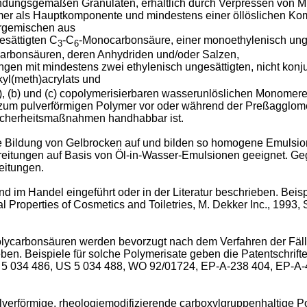
dungsgemäßen Granulaten, erhältlich durch Verpressen von M
mer als Hauptkomponente und mindestens einer öllöslichen Ko
ergemischen aus
esättigten C
-C
-Monocarbonsäure, einer monoethylenisch ung
3
6
arbonsäuren, deren Anhydriden und/oder Salzen,
ngen mit mindestens zwei ethylenisch ungesättigten, nicht kon
kyl(meth)acrylats und
), (b) und (c) copolymerisierbaren wasserunlöslichen Monomer
m pulverförmigen Polymer vor oder während der Preßagglomerat
Sicherheitsmaßnahmen handhabbar ist.
Bildung von Gelbrocken auf und bilden so homogene Emulsione
itungen auf Basis von Öl-in-Wasser-Emulsionen geeignet. Geg
eitungen.
 im Handel eingeführt oder in der Literatur beschrieben. Beispi
 Properties of Cosmetics and Toiletries, M. Dekker Inc., 1993,
lycarbonsäuren werden bevorzugt nach dem Verfahren der Fällu
ben. Beispiele für solche Polymerisate geben die Patentschri
S 5 034 486, US 5 034 488, WO 92/01724, EP-A-238 404, EP-A
rförmige, rheologiemodifizierende carboxylgruppenhaltige Polym