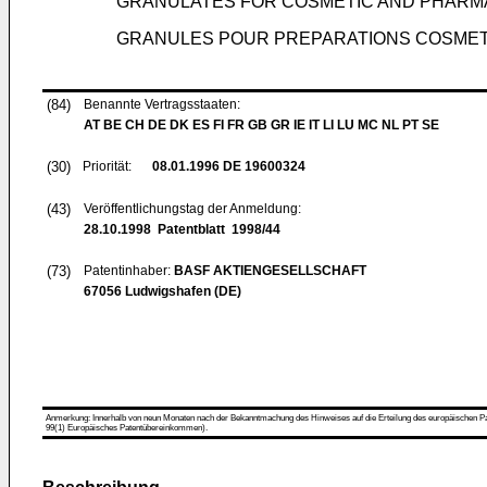
GRANULATES FOR COSMETIC AND PHARM
GRANULES POUR PREPARATIONS COSMET
(84)
Benannte Vertragsstaaten:
AT BE CH DE DK ES FI FR GB GR IE IT LI LU MC NL PT SE
(30)
Priorität:
08.01.1996
DE 19600324
(43)
Veröffentlichungstag der Anmeldung:
28.10.1998
Patentblatt 1998/44
(73)
Patentinhaber:
BASF AKTIENGESELLSCHAFT
67056 Ludwigshafen (DE)
Anmerkung: Innerhalb von neun Monaten nach der Bekanntmachung des Hinweises auf die Erteilung des europäischen Patent
99(1) Europäisches Patentübereinkommen).