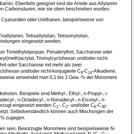
amin. Ebenfalls geeignet sind die Amide aus Allylamin
gen Carbonsäuren, wie sie oben beschrieben wurden.
, Cyanuraten oder Urethanen, beispielsweise von
iallylamin, Tetraallylsilan, Tetravinylsilan,
bindungen eingesetzt werden.
von Trimethylolpropan, Penaterythrit, Saccharose oder
leyl(meth)acrylat, Trivinylcyclohexan und/oder nicht-
hrit oder Saccharose mit mehr als zwei
yclohexan und/oder nicht-konjugierte C
-C
-Alkadiene.
8
14
ugsweise verwendet man 0,1 bis 3 Gew.-% der Monomere
lkoholen. Beispiele sind Methyl-, Ethyl-, n-Propyl-, i-
ptadecyl-, n-Octadecyl-, n-Nonadecyl-, n-Eicosyl-, n-
vorzugt eingesetzt werden C
-, C
- und/oder C
-C
-
1
2
6
30
esetzt. Selbstverständlich können auch Mischungen der
.-% zugegen.
n sein. Bevorzugte Monomere sind beispielsweise N-
der Alkylkette, Acrylamid, Methacrylamid, N-(C
-C
-