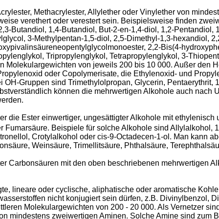
crylester, Methacrylester, Allylether oder Vinylether von mind
ise verethert oder verestert sein. Beispielsweise finden zwei
2,3-Butandiol, 1,4-Butandiol, But-2-en-1,4-diol, 1,2-Pentandiol,
ycol, 3-Methylpentan-1,5-diol, 2,5-Dimethyl-1,3-hexandiol, 2,2
xypivalinsäureneopentylglycolmonoester, 2,2-Bis(4-hydroxyphe
ropylenglykol, Tripropylenglykol, Tetrapropylenglykol, 3-Thiopen
ren Molekulargewichten von jeweils 200 bis 10 000. Außer den
ropylenoxid oder Copolymerisate, die Ethylenoxid- und Propyl
 OH-Gruppen sind Trimethylolpropan, Glycerin, Pentaerythrit, 1,
bstverständlich können die mehrwertigen Alkohole auch nach U
werden.
r die Ester einwertiger, ungesättigter Alkohole mit ethylenisch
 Fumarsäure. Beispiele für solche Alkohole sind Allylalkohol, 1
ronellol, Crotylalkohol oder cis-9-Octadecen-1-ol. Man kann ab
nsäure, Weinsäure, Trimellitsäure, Phthalsäure, Terephthalsäu
gter Carbonsäuren mit den oben beschriebenen mehrwertigen Alk
e, lineare oder cyclische, aliphatische oder aromatische Kohl
serstoffen nicht konjugiert sein dürfen, z.B. Divinylbenzol, Div
ittleren Molekulargewichten von 200 - 20 000. Als Vernetzer s
on mindestens zweiwertigen Aminen. Solche Amine sind zum Be