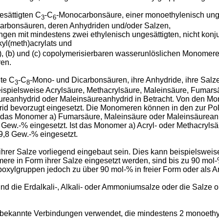
esättigten C
-C
-Monocarbonsäure, einer monoethylenisch ung
3
6
arbonsäuren, deren Anhydriden und/oder Salzen,
ngen mit mindestens zwei ethylenisch ungesättigten, nicht kon
kyl(meth)acrylats und
 (b) und (c) copolymerisierbaren wasserunlöslichen Monomeren
en.
te C
-C
-Mono- und Dicarbonsäuren, ihre Anhydride, ihre Sa
3
8
spielsweise Acrylsäure, Methacrylsäure, Maleinsäure, Fumarsä
ureanhydrid oder Maleinsäureanhydrid in Betracht. Von den Mo
drid bevorzugt eingesetzt. Die Monomeren können in den zur 
st das Monomer a) Fumarsäure, Maleinsäure oder Maleinsäurean
Gew.-% eingesetzt. Ist das Monomer a) Acryl- oder Methacrylsä
9,8 Gew.-% eingesetzt.
hrer Salze vorliegend eingebaut sein. Dies kann beispielsweis
mere in Form ihrer Salze eingesetzt werden, sind bis zu 90 mo
boxylgruppen jedoch zu über 90 mol-% in freier Form oder als 
ind die Erdalkali-, Alkali- oder Ammoniumsalze oder die Salze
bekannte Verbindungen verwendet, die mindestens 2 monoethyl