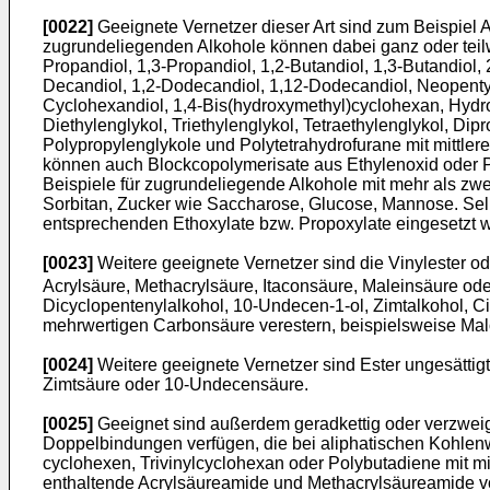
[0022]
Geeignete Vernetzer dieser Art sind zum Beispiel A
zugrundeliegenden Alkohole können dabei ganz oder teilwe
Propandiol, 1,3-Propandiol, 1,2-Butandiol, 1,3-Butandiol, 
Decandiol, 1,2-Dodecandiol, 1,12-Dodecandiol, Neopentylgl
Cyclohexandiol, 1,4-Bis(hydroxymethyl)cyclohexan, Hydro
Diethylenglykol, Triethylenglykol, Tetraethylenglykol, Dip
Polypropylenglykole und Polytetrahydrofurane mit mittle
können auch Blockcopolymerisate aus Ethylenoxid oder P
Beispiele für zugrundeliegende Alkohole mit mehr als zwei
Sorbitan, Zucker wie Saccharose, Glucose, Mannose. Sel
entsprechenden Ethoxylate bzw. Propoxylate eingesetzt 
[0023]
Weitere geeignete Vernetzer sind die Vinylester ode
Acrylsäure, Methacrylsäure, Itaconsäure, Maleinsäure oder
Dicyclopentenylalkohol, 10-Undecen-1-ol, Zimtalkohol, Cit
mehrwertigen Carbonsäure verestern, beispielsweise Malo
[0024]
Weitere geeignete Vernetzer sind Ester ungesätti
Zimtsäure oder 10-Undecensäure.
[0025]
Geeignet sind außerdem geradkettig oder verzweigt
Doppelbindungen verfügen, die bei aliphatischen Kohlenwas
cyclohexen, Trivinylcyclohexan oder Polybutadiene mit m
enthaltende Acrylsäureamide und Methacrylsäureamide v