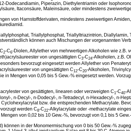
-Dodecandiamin, Piperazin, Diethylentriamin oder Isophorondi
ylsäure, Itaconsäure, Maleinsäure, oder mindestens zweiwerti
ungen von Harnstoffderivaten, mindestens zweiwertigen Amiden
säurediamid.
lphosphat, Triallylphosphat, Triallyltriazintrion, Diallylamin, Tr
elbstverständlich können auch Mischungen der vorgenannten Ver
 C
-C
-Diolen, Allylether von mehrwertigen Alkoholen wie z.B. 
2
6
Meth)acrylsäureester von ungesättigten C
-C
-Alkoholen, z.B. O
3
24
besonders bevorzugt eingesetzt werden Allylether von Penateryt
)acrylsäureester von ungesättigten C
-C
-Alkoholen, Trivinylc
12
20
ie in Mengen von 0,05 bis 5 Gew.-% eingesetzt werden. Vorz
crylester von gesättigten, linearen oder verzweigten C
-C
-A
1
40
-, i-Nonyl-, n-Decyl-, n-Dodecyl-, n-Tetradecyl, n-Hexadecyl-, n-He
der Cyclohexylacrylat bzw. die entsprechenden Methacrylate. Be
bevorzugt werden C
-C
-Alkylacrylate oder -methacrylate eing
8
22
 Mengen von 0,02 bis 10 Gew.-%, bevorzugt von 0,1 bis 5 Gew
) können in der Monomermischung von 0 bis 50 Gew.-% zugege
m, 1-Vinyl-3-alkyl-imidazolium-Salze mit 8 bis 30 C-Atomen in 