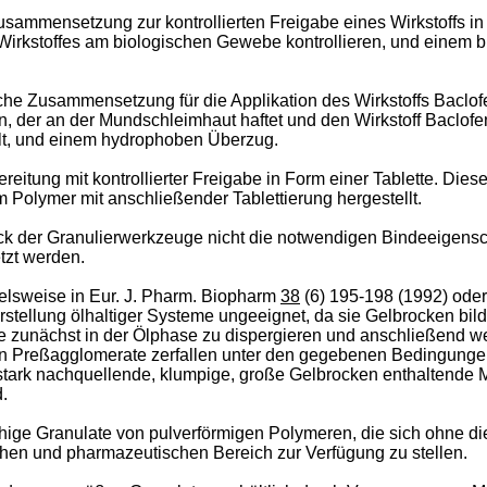
sammensetzung zur kontrollierten Freigabe eines Wirkstoffs i
s Wirkstoffes am biologischen Gewebe kontrollieren, und einem
 Zusammensetzung für die Applikation des Wirkstoffs Baclofen
n, der an der Mundschleimhaut haftet und den Wirkstoff Baclofe
lt, und einem hydrophoben Überzug.
itung mit kontrollierter Freigabe in Form einer Tablette. Diese
Polymer mit anschließender Tablettierung hergestellt.
ck der Granulierwerkzeuge nicht die notwendigen Bindeeigensc
tzt werden.
elsweise in Eur. J. Pharm. Biopharm
38
(6) 195-198 (1992) ode
erstellung ölhaltiger Systeme ungeeignet, da sie Gelbrocken bil
re zunächst in der Ölphase zu dispergieren und anschließend 
n Preßagglomerate zerfallen unter den gegebenen Bedingungen n
ark nachquellende, klumpige, große Gelbrocken enthaltende M
.
hige Granulate von pulverförmigen Polymeren, die sich ohne di
hen und pharmazeutischen Bereich zur Verfügung zu stellen.