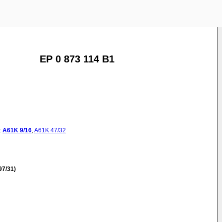
EP 0 873 114 B1
:
A61K
9/16
,
A61K
47/32
97/31)