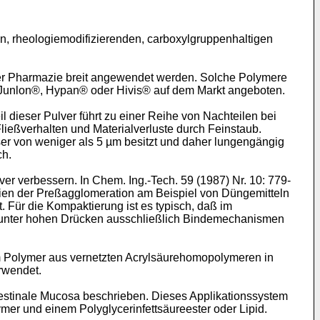
en, rheologiemodifizierenden, carboxylgruppenhaltigen
 der Pharmazie breit angewendet werden. Solche Polymere
Junlon®, Hypan® oder Hivis® auf dem Markt angeboten.
il dieser Pulver führt zu einer Reihe von Nachteilen bei
ließverhalten und Materialverluste durch Feinstaub.
er von weniger als 5 µm besitzt und daher lungengängig
ch.
 verbessern. In Chem. Ing.-Tech. 59 (1987) Nr. 10: 779-
ipien der Preßagglomeration am Beispiel von Düngemitteln
. Für die Kompaktierung ist es typisch, daß im
ßt unter hohen Drücken ausschließlich Bindemechanismen
m Polymer aus vernetzten Acrylsäurehomopolymeren in
rwendet.
intestinale Mucosa beschrieben. Dieses Applikationssystem
mer und einem Polyglycerinfettsäureester oder Lipid.