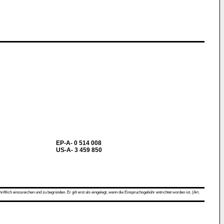
EP-A- 0 514 008
US-A- 3 459 850
ch einzureichen und zu begründen. Er gilt erst als eingelegt, wenn die Einspruchsgebühr entrichtet worden ist. (Art.