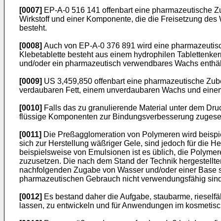
[0007]
EP-A-0 516 141 offenbart eine pharmazeutische Zu
Wirkstoff und einer Komponente, die die Freisetzung de
besteht.
[0008]
Auch von EP-A-0 376 891 wird eine pharmazeutische
Klebetablette besteht aus einem hydrophilen Tablettenker
und/oder ein pharmazeutisch verwendbares Wachs enthä
[0009]
US 3,459,850 offenbart eine pharmazeutische Zubere
verdaubaren Fett, einem unverdaubaren Wachs und einem 
[0010]
Falls das zu granulierende Material unter dem Dru
flüssige Komponenten zur Bindungsverbesserung zugese
[0011]
Die Preßagglomeration von Polymeren wird beispi
sich zur Herstellung wäßriger Gele, sind jedoch für die H
beispielsweise von Emulsionen ist es üblich, die Polyme
zuzusetzen. Die nach dem Stand der Technik hergestellte
nachfolgenden Zugabe von Wasser und/oder einer Base st
pharmazeutischen Gebrauch nicht verwendungsfähig sind
[0012]
Es bestand daher die Aufgabe, staubarme, rieselfä
lassen, zu entwickeln und für Anwendungen im kosmetisc