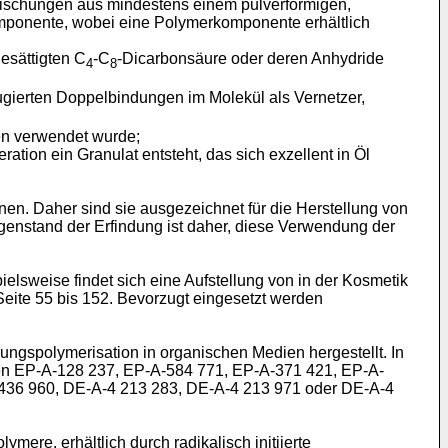
ischungen aus mindestens einem pulverförmigen,
mponente, wobei eine Polymerkomponente erhältlich
esättigten C
-C
-Dicarbonsäure oder deren Anhydride
4
8
jugierten Doppelbindungen im Molekül als Vernetzer,
en verwendet wurde;
ion ein Granulat entsteht, das sich exzellent in Öl
n. Daher sind sie ausgezeichnet für die Herstellung von
enstand der Erfindung ist daher, diese Verwendung der
elsweise findet sich eine Aufstellung von in der Kosmetik
 Seite 55 bis 152. Bevorzugt eingesetzt werden
ngspolymerisation in organischen Medien hergestellt. In
ften EP-A-128 237, EP-A-584 771, EP-A-371 421, EP-A-
-436 960, DE-A-4 213 283, DE-A-4 213 971 oder DE-A-4
ere, erhältlich durch radikalisch initiierte