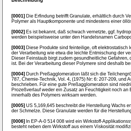
Beschreibung
[0001]
Die Erfindung betrifft Granulate, erhältlich durc
Polymer als Hauptkomponente und mindestens einer öll
[0002]
Es ist bekannt, daß schwach vernetzte, ggf. hydr
werden beispielsweise unter den Handelsnamen Carbopol
[0003]
Diese Produkte sind feinteilige, oft elektrostatisch
der Verarbeitung wie etwa die leichte Entmischung der ve
Dieser Feinstaub birgt zudem gesundheitliche Gefahren, 
ist. Bei der Verarbeitung dieser Polymere sind deshalb 
[0004]
Durch Preßagglomeration läßt sich die Teilchengr
787, Chemie-Technik, Vol. 4, (1975) Nr: 6: 207-209, und 
beschrieben. Für eine gute Preßagglomeration sind niedrig
Prozeßverlauf weder ein Zusatz an Feuchtigkeit noch an 
innerhalb des Polymers wirksam werden.
[0005]
US 5,169,645 beschreibt die Herstellung Wachs e
der Schmelze. Diese Granulate werden für die Herstellu
[0006]
In EP-A-0 514 008 wird ein Wirkstoff-Applikationss
besteht neben dem Wirkstoff aus einem Viskosität modifiz