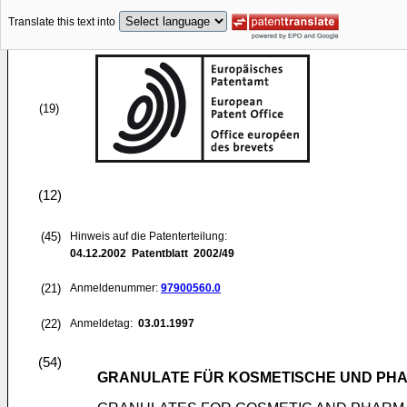
Translate this text into
(19)
(12)
(45)
Hinweis auf die Patenterteilung:
04.12.2002
Patentblatt 2002/49
(21)
Anmeldenummer:
97900560.0
(22)
Anmeldetag:
03.01.1997
(54)
GRANULATE FÜR KOSMETISCHE UND PH