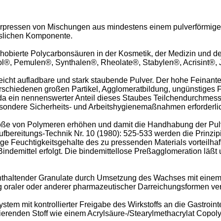
h Verpressen von Mischungen aus mindestens einem pulverförmig
öslichen Komponente.
ophobierte Polycarbonsäuren in der Kosmetik, der Medizin und
®, Pemulen®, Synthalen®, Rheolate®, Stabylen®, Acrisint®, 
 leicht aufladbare und stark staubende Pulver. Der hohe Feinante
rschiedenen großen Partikel, Agglomeratbildung, ungünstiges F
da ein nennenswerter Anteil dieses Staubes Teilchendurchmess
besondere Sicherheits- und Arbeitshygienemaßnahmen erforderli
öße von Polymeren erhöhen und damit die Handhabung der Pulver
Aufbereitungs-Technik Nr. 10 (1980): 525-533 werden die Prinz
e Feuchtigkeitsgehalte des zu pressenden Materials vorteilhaft
Bindemittel erfolgt. Die bindemittellose Preßagglomeration lä
nthaltender Granulate durch Umsetzung des Wachses mit eine
ng oraler oder anderer pharmazeutischer Darreichungsformen ve
ystem mit kontrollierter Freigabe des Wirkstoffs an die Gastro
ierenden Stoff wie einem Acrylsäure-/Stearylmethacrylat Copoly