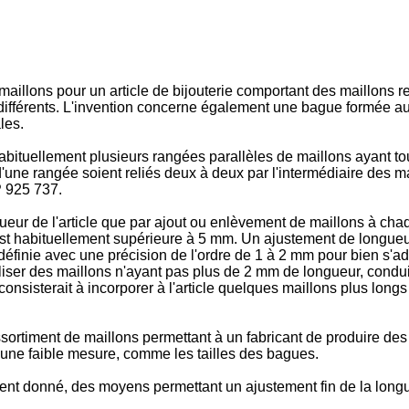
aillons pour un article de bijouterie comportant des maillons r
différents. L'invention concerne également une bague formée au
les.
habituellement plusieurs rangées parallèles de maillons ayant t
'une rangée soient reliés deux à deux par l'intermédiaire des
P 925 737.
eur de l'article que par ajout ou enlèvement de maillons à chaq
i est habituellement supérieure à 5 mm. Un ajustement de longue
e définie avec une précision de l'ordre de 1 à 2 mm pour bien s'a
tiliser des maillons n'ayant pas plus de 2 mm de longueur, condui
onsisterait à incorporer à l'article quelques maillons plus longs 
sortiment de maillons permettant à un fabricant de produire des 
ns une faible mesure, comme les tailles des bagues.
ment donné, des moyens permettant un ajustement fin de la longu