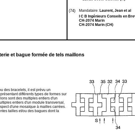
(74)
Mandataire:
Laurent, Jean et al
I C B Ingénieurs Conseils en Br
CH-2074 Marin
CH-2074 Marin (CH)
terie et bague formée de tels maillons
u des bracelets, il est prévu un
présentant différents types de formes sur
lons sont des multiples entiers d'un
ltiples entiers d'un module transversal,
'aspect d'une mosaïque à mailles carrées.
tes tailles et/ou des bagues dont la