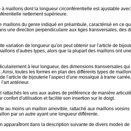
e à maillons dont la longueur circonférentielle est ajustable av
férentielle nettement supérieure.
e maillons du genre indiqué en préambule, caractérisé en ce que
 dans une direction perpendiculaire aux tiges transversales, des
e variation de longueur qu'on peut obtenir sur l'article de bijoute
aillons d'autres types, alors que la plupart des maillons ont un
iculairement à leur longueur, des dimensions transversales qui
 Ainsi, toutes les formes en plan des différents types de maillo
de l'article de bijouterie l'aspect d'une mosaïque à trame carré
'art antérieur.
 rattachés les uns aux autres de préférence de manière articulé
onfort d'utilisation et facilite son insertion sur le doigt.
te au moins un maillon amovible, rattaché aux maillons voisins
lon par un autre ayant une longueur différente.
n apparaîtront dans la description suivante de divers modes de ré