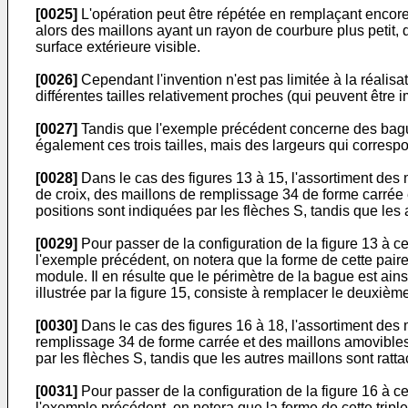
[0025]
L'opération peut être répétée en remplaçant encore u
alors des maillons ayant un rayon de courbure plus petit,
surface extérieure visible.
[0026]
Cependant l'invention n'est pas limitée à la réalisati
différentes tailles relativement proches (qui peuvent être 
[0027]
Tandis que l'exemple précédent concerne des bague
également ces trois tailles, mais des largeurs qui corres
[0028]
Dans le cas des figures 13 à 15, l'assortiment des 
de croix, des maillons de remplissage 34 de forme carrée 
positions sont indiquées par les flèches S, tandis que les
[0029]
Pour passer de la configuration de la figure 13 à 
l'exemple précédent, on notera que la forme de cette pair
module. Il en résulte que le périmètre de la bague est ains
illustrée par la figure 15, consiste à remplacer le deuxi
[0030]
Dans le cas des figures 16 à 18, l'assortiment des 
remplissage 34 de forme carrée et des maillons amovibles 
par les flèches S, tandis que les autres maillons sont rat
[0031]
Pour passer de la configuration de la figure 16 à c
l'exemple précédent, on notera que la forme de cette tripl