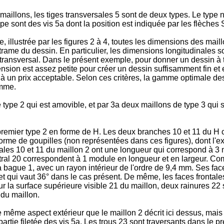
illons, les tiges transversales 5 sont de deux types. Le type no
e sont des vis 5a dont la position est indiquée par les flèches S
 illustrée par les figures 2 à 4, toutes les dimensions des mail
trame du dessin. En particulier, les dimensions longitudinales s
transversal. Dans le présent exemple, pour donner un dessin à 
sion est assez petite pour créer un dessin suffisamment fin et e
s à un prix acceptable. Selon ces critères, la gamme optimale de
amme.
 type 2 qui est amovible, et par 3a deux maillons de type 3 qui
 premier type 2 en forme de H. Les deux branches 10 et 11 du H 
orme de goupilles (non représentées dans ces figures), dont l'ext
nales 10 et 11 du maillon 2 ont une longueur qui correspond à 3
al 20 correspondent à 1 module en longueur et en largeur. Comme
bague 1, avec un rayon intérieur de l'ordre de 9,4 mm. Ses faces
et qui vaut 36° dans le cas présent. De même, les faces frontales
sur la surface supérieure visible 21 du maillon, deux rainures 2
 du maillon.
 même aspect extérieur que le maillon 2 décrit ici dessus, mais s
partie filetée des vis 5a. Les trous 23 sont traversants dans le 