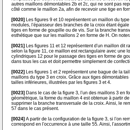
autres maillons démontables 2b et 2c, qui ne sont pas repr
côté comme le maillon 2a, afin de recevoir une tige en for
[0020]
Les figures 9 et 10 représentent un maillon du typ
modules, l'épaisseur des branches de la croix étant égale
tiges en forme de goupille ou de vis. Sur la branche trans
esthétique que sur les maillons 2 en forme de H. On notera
[0021]
Les figures 11 et 12 représentent d'un maillon dit r
selon la figure 11, ce maillon est rectangulaire avec une
cylindriques 12 pour le passage des tiges en forme de goupi
dans tous les cas et doit permettre simplement de confecti
[0022]
Les figures 1 et 2 représentent une bague de la ta
maillons du type 3 en croix. Grâce aux tiges démontables c
tailles inférieures, illustrées par les figures 3 et 4.
[0023]
Dans le cas de la figure 3, l'un des maillons 3 en f
géométrique, la forme du maillon 4 est obtenue à partir de
supprimer la branche transversale de la croix. Ainsi, le r
57 dans le cas présent.
[0024]
A partir de la configuration de la figure 3, si l'on r
correspond en l'occurrence à une taille 55. Ainsi, l'assorti