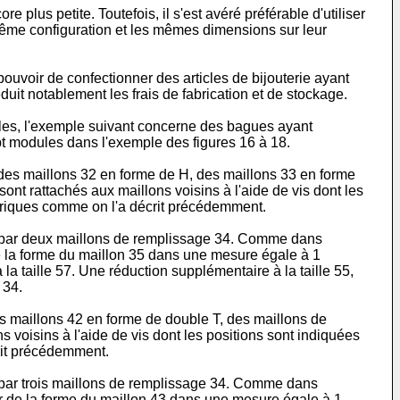
plus petite. Toutefois, il s'est avéré préférable d'utiliser
 même configuration et les mêmes dimensions sur leur
e pouvoir de confectionner des articles de bijouterie ayant
duit notablement les frais de fabrication et de stockage.
les, l'exemple suivant concerne des bagues ayant
pt modules dans l'exemple des figures 16 à 18.
 des maillons 32 en forme de H, des maillons 33 en forme
nt rattachés aux maillons voisins à l'aide de vis dont les
indriques comme on l'a décrit précédemment.
 35 par deux maillons de remplissage 34. Comme dans
de la forme du maillon 35 dans une mesure égale à 1
la taille 57. Une réduction supplémentaire à la taille 55,
 34.
es maillons 42 en forme de double T, des maillons de
voisins à l'aide de vis dont les positions sont indiquées
crit précédemment.
43 par trois maillons de remplissage 34. Comme dans
tir de la forme du maillon 43 dans une mesure égale à 1