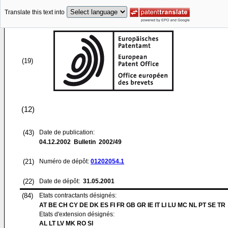
Translate this text into
(19)
(12)
(43)
Date de publication:
04.12.2002
Bulletin 2002/49
(21)
Numéro de dépôt:
01202054.1
(22)
Date de dépôt:
31.05.2001
(84)
Etats contractants désignés:
AT BE CH CY DE DK ES FI FR GB GR IE IT LI LU MC NL PT SE TR
Etats d'extension désignés:
AL LT LV MK RO SI