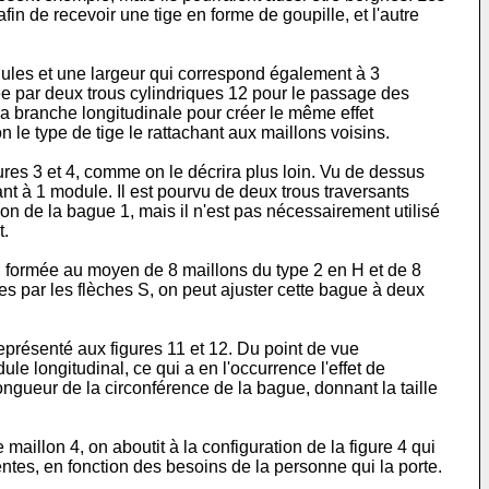
in de recevoir une tige en forme de goupille, et l'autre
dules et une largeur qui correspond également à 3
ée par deux trous cylindriques 12 pour le passage des
 la branche longitudinale pour créer le même effet
 le type de tige le rattachant aux maillons voisins.
gures 3 et 4, comme on le décrira plus loin. Vu de dessus
t à 1 module. Il est pourvu de deux trous traversants
ion de la bague 1, mais il n'est pas nécessairement utilisé
t.
), formée au moyen de 8 maillons du type 2 en H et de 8
es par les flèches S, on peut ajuster cette bague à deux
représenté aux figures 11 et 12. Du point de vue
e longitudinal, ce qui a en l'occurrence l'effet de
ongueur de la circonférence de la bague, donnant la taille
e maillon 4, on aboutit à la configuration de la figure 4 qui
rentes, en fonction des besoins de la personne qui la porte.