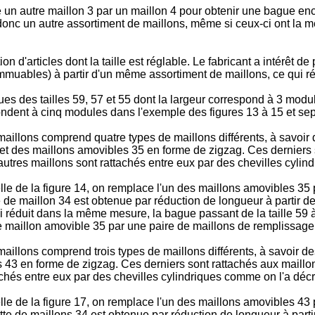
n autre maillon 3 par un maillon 4 pour obtenir une bague encore 
 donc un autre assortiment de maillons, même si ceux-ci ont la
on d'articles dont la taille est réglable. Le fabricant a intérêt d
immuables) à partir d'un même assortiment de maillons, ce qui ré
s des tailles 59, 57 et 55 dont la largeur correspond à 3 modu
pondent à cinq modules dans l'exemple des figures 13 à 15 et se
maillons comprend quatre types de maillons différents, à savoir
et des maillons amovibles 35 en forme de zigzag. Ces derniers so
 autres maillons sont rattachés entre eux par des chevilles cyl
celle de la figure 14, on remplace l'un des maillons amovibles
e de maillon 34 est obtenue par réduction de longueur à partir 
i réduit dans la même mesure, la bague passant de la taille 59 à 
ème maillon amovible 35 par une paire de maillons de remplissage
maillons comprend trois types de maillons différents, à savoir d
43 en forme de zigzag. Ces derniers sont rattachés aux maillons 
tachés entre eux par des chevilles cylindriques comme on l'a dé
elle de la figure 17, on remplace l'un des maillons amovibles 
ette de maillons 34 est obtenue par réduction de longueur à par