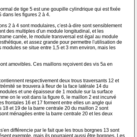
rmal de tige 5 est une goupille cylindrique qui est fixée
 dans les figures 2 à 4.
lons 2 à 4 sont modulaires, c'est-à-dire sont sensiblement
ont des multiples d'un module longitudinal, et les
trame carrée, le module transversal est égal au module
sthétique, et assez grande pour permettre l'utilisation de
s modules se situe entre 1,5 et 3 mm environ, mais les
 sont amovibles. Ces maillons reçoivent des vis 5a en
contiennent respectivement deux trous traversants 12 et
rémité se trouvera à fleur de la face latérale 14 du
 modules et une épaisseur de 1 module sur la surface
 on le voit dans la figure 6, le maillon 2 est incurvé
 frontales 16 et 17 forment entre elles un angle qui
 18 et 19 de la barre centrale 20 du maillon 2 sont
2 sont ménagées entre la barre centrale 20 et les deux
'en différencie par le fait que les trous borgnes 13 sont
présent exemple, mais ils pourraient aussi être borgnes. Les