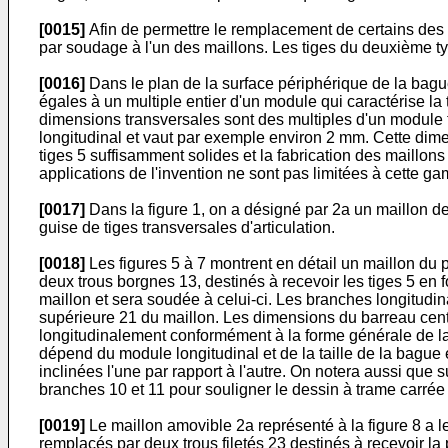
[0015]
Afin de permettre le remplacement de certains des ma
par soudage à l'un des maillons. Les tiges du deuxième typ
[0016]
Dans le plan de la surface périphérique de la bague,
égales à un multiple entier d'un module qui caractérise la 
dimensions transversales sont des multiples d'un module 
longitudinal et vaut par exemple environ 2 mm. Cette dimen
tiges 5 suffisamment solides et la fabrication des maillon
applications de l'invention ne sont pas limitées à cette g
[0017]
Dans la figure 1, on a désigné par 2a un maillon de
guise de tiges transversales d'articulation.
[0018]
Les figures 5 à 7 montrent en détail un maillon du
deux trous borgnes 13, destinés à recevoir les tiges 5 en f
maillon et sera soudée à celui-ci. Les branches longitudi
supérieure 21 du maillon. Les dimensions du barreau centr
longitudinalement conformément à la forme générale de la 
dépend du module longitudinal et de la taille de la bague 
inclinées l'une par rapport à l'autre. On notera aussi que 
branches 10 et 11 pour souligner le dessin à trame carrée
[0019]
Le maillon amovible 2a représenté à la figure 8 a le
remplacés par deux trous filetés 23 destinés à recevoir la 