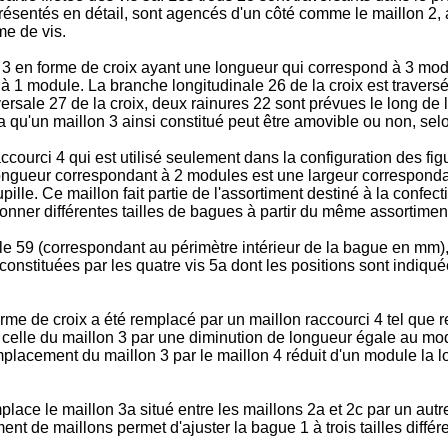
ésentés en détail, sont agencés d'un côté comme le maillon 2, af
me de vis.
e 3 en forme de croix ayant une longueur qui correspond à 3 mo
 à 1 module. La branche longitudinale 26 de la croix est travers
versale 27 de la croix, deux rainures 22 sont prévues le long de
 qu'un maillon 3 ainsi constitué peut être amovible ou non, selon
accourci 4 qui est utilisé seulement dans la configuration des fi
 longueur correspondant à 2 modules est une largeur correspondan
lle. Ce maillon fait partie de l'assortiment destiné à la confect
onner différentes tailles de bagues à partir du même assortimen
ille 59 (correspondant au périmètre intérieur de la bague en mm
onstituées par les quatre vis 5a dont les positions sont indiqué
orme de croix a été remplacé par un maillon raccourci 4 tel que 
 celle du maillon 3 par une diminution de longueur égale au modul
emplacement du maillon 3 par le maillon 4 réduit d'un module la l
emplace le maillon 3a situé entre les maillons 2a et 2c par un autr
ment de maillons permet d'ajuster la bague 1 à trois tailles diffé