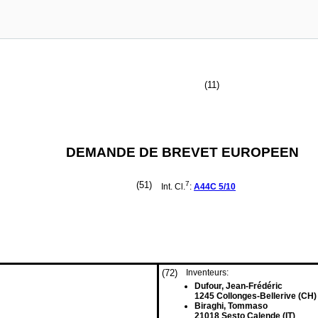
(11)
DEMANDE DE BREVET EUROPEEN
(51)
7
Int. Cl.
:
A44C
5/10
(72)
Inventeurs:
Dufour, Jean-Frédéric
1245 Collonges-Bellerive (CH)
Biraghi, Tommaso
21018 Sesto Calende (IT)