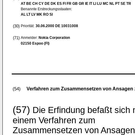
AT BE CH CY DE DK ES FI FR GB GR IE IT LI LU MC NL PT SE TR
Benannte Erstreckungsstaaten:
AL LT LV MK RO SI
(30)
Priorität:
30.06.2000
DE 10031008
(71)
Anmelder:
Nokia Corporation
02150 Espoo (FI)
Verfahren zum Zusammensetzen von Ansagen 
(54)
(57)
Die Erfindung befaßt sich 
einem Verfahren zum
Zusammensetzen von Ansagen