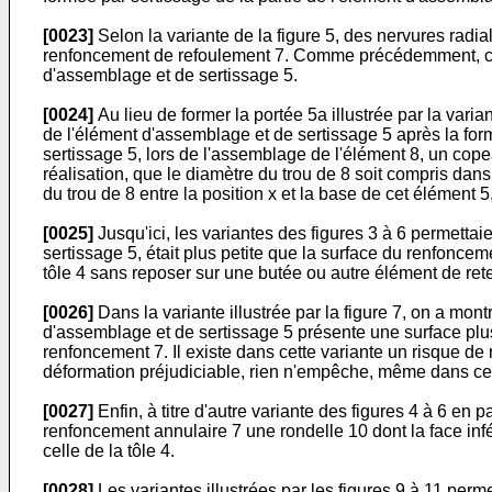
[0023]
Selon la variante de la figure 5, des nervures radia
renfoncement de refoulement 7. Comme précédemment, ces 
d'assemblage et de sertissage 5.
[0024]
Au lieu de former la portée 5a illustrée par la varian
de l'élément d'assemblage et de sertissage 5 après la for
sertissage 5, lors de l'assemblage de l'élément 8, un copea
réalisation, que le diamètre du trou de 8 soit compris dans
du trou de 8 entre la position x et la base de cet élément 
[0025]
Jusqu'ici, les variantes des figures 3 à 6 permettai
sertissage 5, était plus petite que la surface du renfonce
tôle 4 sans reposer sur une butée ou autre élément de ret
[0026]
Dans la variante illustrée par la figure 7, on a mon
d'assemblage et de sertissage 5 présente une surface plus
renfoncement 7. Il existe dans cette variante un risque de 
déformation préjudiciable, rien n'empêche, même dans ce c
[0027]
Enfin, à titre d'autre variante des figures 4 à 6 en
renfoncement annulaire 7 une rondelle 10 dont la face inf
celle de la tôle 4.
[0028]
Les variantes illustrées par les figures 9 à 11 permet