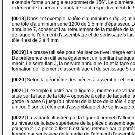
exemple forme un angle au sommet de 156°. Le diamètre de
extérieur de la nervure annulaire sont respectivement de 
[0018]
Dans cet exemple, la tôle d'aluminium 4 (fig. 2) uti
une tôle d'aluminium série 1200 de 1,5 mm d'épaisseur. L
annulaire 7, consécutif au refoulement de la matière de la
de laquelle l'élément d'assemblage et de sertissage 5 fait
tôle 4 est de 2 à 4 mm.
[0019]
La presse utilisée pour réaliser ce rivet intégré es
De préférence on utilisera également un lubrifiant adéquat
miroir. Le serre-flan 3, la nervure annulaire 1a et la face
formation de l'élément d'assemblage et de sertissage 5 du 
[0020]
Selon la géométrie des pièces à assembler et leur e
[0021]
L'exemple illustré par la figure 3, montre une vari
situe sur la face de la tôle 4 opposée à celle de laquelle
garde la base 6 jusqu'au niveau de la face de la tôle 4 opp
un trou 9 sur cet élément d'assemblage et de sertissage 5.
[0022]
La variante illustrée par la figure 4 permet d'atte
au niveau de la face supérieure de la pièce d'assemblage 
poinçon 2. La pièce à fixer 8 est ainsi retenue par la port
formée par sertissage de la partie de l'élément d'assemblage