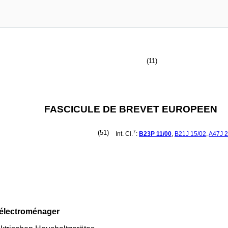
(11)
FASCICULE DE BREVET EUROPEEN
(51)
7
Int. Cl.
:
B23P
11/00
,
B21J
15/02
,
A47J
2
l électroménager