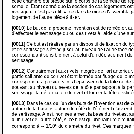
cette chambre est pressé sur le corps de la semelle de r
semelle. Etant donné que la section de ces logements est 
rivetage et n'est pas utilisable dans le mode d'assemblage
logement de l'autre pièce à fixer.
[0010]
Le but de la présente invention est de remédier, au
d'effectuer le sertissage du ou des rivets à l'aide d'une sur
[0011]
Ce but est réalisé par un dispositif de fixation du
et de sertissage s'étend jusqu'au niveau de l'autre face d
correspondant sensiblement à celui d'un déplacement de ma
sertissage.
[0012]
Contrairement aux rivets intégrés de l'art antérieur,
partie saillante de ce rivet étant formée par fluage de la 
correspondre à plusieurs fois l'épaisseur de la tôle ou de la
trouvant au niveau du revers de la tôle par rapport à la part
sertissage, la déformation du rivet et former la tête destinée
[0013]
Dans le cas où l'un des buts de l'invention est de co
autour de la base et autour du côté de l'élément d'assembl
de sertissage. Ainsi, non seulement la base du rivet est 
d'un rivet de l'autre côté, si ce n'est qu'une rainure circu
e
correspond à ∼ 1/10
du diamètre du rivet. Ces marques n'