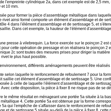
 l'empreinte cylindrique 2a, dans cet exemple est de 2,5 mm, ce
9 et 10 mm.
lisée pour former la pièce d'assemblage métallique dans laquelle 
e rivet ainsi formé comporte un élément d'assemblage et de ser
 tôle 4 dans l'élément d'assemblage et de sertissage 5, et s'éten
 saillie. Dans cet exemple, la hauteur de l'élément d'assemblage
t une presse à vilebrequin. La force exercée sur le poinçon 2 est 
 pour cette opération de pressage et on réalisera le poinçon 2 e
 conique 2c sont toutes des mesures prises pour diriger la matière
rivet le plus haut possible.
nvironnement, différents aménagements peuvent être réalisés tel
ante selon laquelle le renfoncement de refoulement 7 pour la for
 fait saillie cet élément d'assemblage et de sertissage 5. Une co
osée à celle de laquelle l'élément d'assemblage et de sertissage f
 Avec cette disposition, la pièce à fixer 8 ne risque pas de se d
indre le même résultat en ménageant une portée 5a située à la bas
métallique 4. Cette portée 5a est obtenue par la forme corresp
ée 5a qui l'empêche de s'affaisser dans le renfoncement de refoule
 et de sertissage 5 située au-delà de la pièce à fixer 8, cette pi