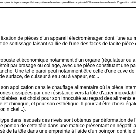
 européen, toute personne peut faire opposition au brevet européen délivré, auprès de l'Office européen des brevets. L'opposition doit êt
de fixation de pièces d'un appareil électroménager, dont l'une 
 sertissage faisant saillie de l'une des faces de ladite pièce 
obuste et économique notamment d'un organe (régulateur ou autr
t étroit par brasage ou collage, avec une pièce constituant une
étanche. Une telle paroi peut notamment être celle d'une cuve de b
e surface, de cuiseur à eau ou à vapeur, etc...
son application dans le chauffage alimentaire où la pièce inter
lories dissipées par une résistance vers la tôle d'acier inoxydabl
lables, est choisi pour son innocuité au regard des aliments en 
 et chimique, et pour son esthétique. Il pourrait être choisi ég
, nickel...).
 type dans lesquels des rivets sont obtenus par déformation de l
ne portion de cette tôle dans une matrice présentant en négatif la 
sé de la tôle dans une empreinte à l'aide d'un poinçon dont le di