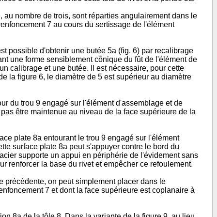
e, au nombre de trois, sont réparties angulairement dans le
renfoncement 7 au cours du sertissage de l'élément
est possible d'obtenir une butée 5a (fig. 6) par recalibrage
tant une forme sensiblement cônique du fût de l'élément de
un calibrage et une butée. Il est nécessaire, pour cette
de la figure 6, le diamètre de 5 est supérieur au diamètre
utour du trou 9 engagé sur l'élément d'assemblage et de
t pas être maintenue au niveau de la face supérieure de la
face plate 8a entourant le trou 9 engagé sur l'élément
te surface plate 8a peut s'appuyer contre le bord du
 d'acier supporte un appui en périphérie de l'évidement sans
ur renforcer la base du rivet et empêcher ce refoulement.
ante précédente, on peut simplement placer dans le
enfoncement 7 et dont la face supérieure est coplanaire à
on 8a de la tôle 8. Dans la variante de la figure 9, au lieu