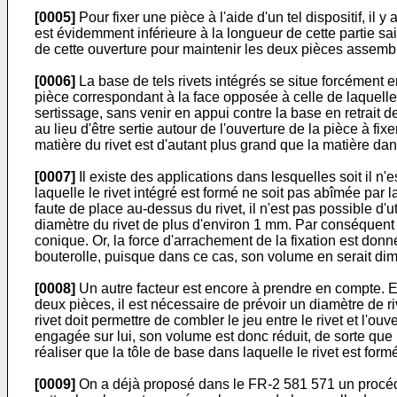
[0005]
Pour fixer une pièce à l'aide d'un tel dispositif, il y
est évidemment inférieure à la longueur de cette partie saill
de cette ouverture pour maintenir les deux pièces assemb
[0006]
La base de tels rivets intégrés se situe forcément en
pièce correspondant à la face opposée à celle de laquelle le
sertissage, sans venir en appui contre la base en retrait de 
au lieu d'être sertie autour de l'ouverture de la pièce à fi
matière du rivet est d'autant plus grand que la matière dan
[0007]
Il existe des applications dans lesquelles soit il n'e
laquelle le rivet intégré est formé ne soit pas abîmée par 
faute de place au-dessus du rivet, il n'est pas possible d
diamètre du rivet de plus d'environ 1 mm. Par conséquent 
conique. Or, la force d'arrachement de la fixation est donné
bouterolle, puisque dans ce cas, son volume en serait dimi
[0008]
Un autre facteur est encore à prendre en compte. Et
deux pièces, il est nécessaire de prévoir un diamètre de r
rivet doit permettre de combler le jeu entre le rivet et l'ouv
engagée sur lui, son volume est donc réduit, de sorte que p
réaliser que la tôle de base dans laquelle le rivet est form
[0009]
On a déjà proposé dans le FR-2 581 571 un procédé