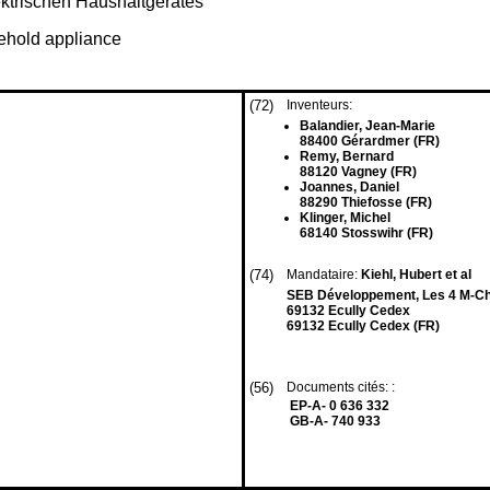
ektrischen Haushaltgerätes
sehold appliance
(72)
Inventeurs:
Balandier, Jean-Marie
88400 Gérardmer (FR)
Remy, Bernard
88120 Vagney (FR)
Joannes, Daniel
88290 Thiefosse (FR)
Klinger, Michel
68140 Stosswihr (FR)
(74)
Mandataire:
Kiehl, Hubert et al
SEB Développement, Les 4 M-Chem
69132 Ecully Cedex
69132 Ecully Cedex (FR)
(56)
Documents cités: :
EP-A- 0 636 332
GB-A- 740 933