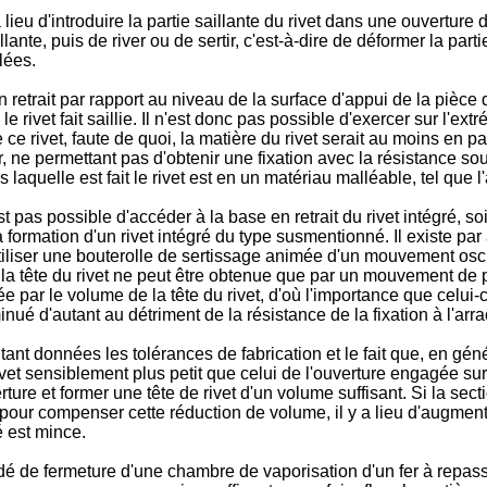
 a lieu d'introduire la partie saillante du rivet dans une ouverture
ante, puis de river ou de sertir, c'est-à-dire de déformer la partie
lées.
 retrait par rapport au niveau de la surface d'appui de la pièce d
 rivet fait saillie. Il n'est donc pas possible d'exercer sur l'ext
ce rivet, faute de quoi, la matière du rivet serait au moins en pa
xer, ne permettant pas d'obtenir une fixation avec la résistance 
s laquelle est fait le rivet est en un matériau malléable, tel que
st pas possible d'accéder à la base en retrait du rivet intégré, s
la formation d'un rivet intégré du type susmentionné. Il existe pa
'utiliser une bouterolle de sertissage animée d'un mouvement osc
la tête du rivet ne peut être obtenue que par un mouvement de 
e par le volume de la tête du rivet, d'où l'importance que celui-c
nué d'autant au détriment de la résistance de la fixation à l'arr
ant données les tolérances de fabrication et le fait que, en géné
ivet sensiblement plus petit que celui de l'ouverture engagée sur
erture et former une tête de rivet d'un volume suffisant. Si la sect
our compenser cette réduction de volume, il y a lieu d'augmenter 
é est mince.
 de fermeture d'une chambre de vaporisation d'un fer à repasse