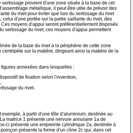
 sertissage provient d'une zone située à la base de cet
e d'assemblage métallique, il peut être utile de prévoir des
ante du rivet pour éviter que lors du sertissage du rivet
elui d'une portée sur la partie saillante du rivet, des
e. Ces moyens d'appui seront préférentiellement disposés
s du sertissage du rivet, ces moyens d'appui permettent
linée de la base du rivet à la périphérie de cette zone
entripète sur la matière, dirigeant ainsi la matière de la
es figures annexées dans lesquelles :
positif de fixation selon l'invention,
,
rtissage du rivet.
 cet exemple, à partir d'une tôle d'aluminium, destinée au
3. La matrice 1 présente une nervure annulaire 1a de
elui-ci présente une empreinte cylindrique 2a, destinée à
poinçon présente la forme d'un cône 2c qui, dans cet