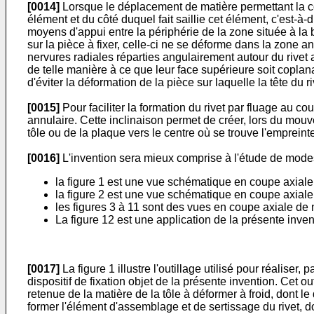
[0014]
Lorsque le déplacement de matière permettant la con
élément et du côté duquel fait saillie cet élément, c'est-à-d
moyens d'appui entre la périphérie de la zone située à la b
sur la pièce à fixer, celle-ci ne se déforme dans la zone a
nervures radiales réparties angulairement autour du rivet
de telle manière à ce que leur face supérieure soit coplana
d'éviter la déformation de la pièce sur laquelle la tête du ri
[0015]
Pour faciliter la formation du rivet par fluage au co
annulaire. Cette inclinaison permet de créer, lors du mouv
tôle ou de la plaque vers le centre où se trouve l'empreinte
[0016]
L'invention sera mieux comprise à l'étude de modes de
la figure 1 est une vue schématique en coupe axiale d
la figure 2 est une vue schématique en coupe axiale d
les figures 3 à 11 sont des vues en coupe axiale de ne
La figure 12 est une application de la présente inven
[0017]
La figure 1 illustre l'outillage utilisé pour réaliser,
dispositif de fixation objet de la présente invention. Cet 
retenue de la matière de la tôle à déformer à froid, dont l
former l'élément d'assemblage et de sertissage du rivet,