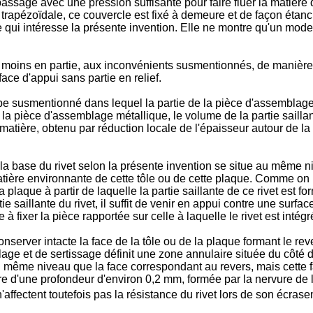
epassage avec une pression suffisante pour faire fluer la matiè
trapézoïdale, ce couvercle est fixé à demeure et de façon étanc
 qui intéresse la présente invention. Elle ne montre qu'un mode 
 moins en partie, aux inconvénients susmentionnés, de manière à
face d'appui sans partie en relief.
 type susmentionné dans lequel la partie de la pièce d'assembla
e la pièce d'assemblage métallique, le volume de la partie saill
tière, obtenu par réduction locale de l'épaisseur autour de la
 la base du rivet selon la présente invention se situe au même ni
matière environnante de cette tôle ou de cette plaque. Comme on le
 plaque à partir de laquelle la partie saillante de ce rivet est f
ie saillante du rivet, il suffit de venir en appui contre une surfac
 à fixer la pièce rapportée sur celle à laquelle le rivet est intégr
nserver intacte la face de la tôle ou de la plaque formant le reve
age et de sertissage définit une zone annulaire située du côté de
au même niveau que la face correspondant au revers, mais cette
laire d'une profondeur d'environ 0,2 mm, formée par la nervure de 
affectent toutefois pas la résistance du rivet lors de son écras