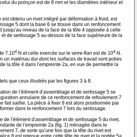
lui du poinçon est de 8 mm et les diamètres intérieur et
est obtenu un rivet intégré par déformation à froid, est
tissage 5 dont la base 6 se trouve dans un renfoncement
d jusqu'au niveau de la face de la tôle 4 opposée à celle
 et de sertissage 5 au-dessus de la face supérieure de la
4
4
de 7.10
N et celle exercée sur le serre-flan est de 10
N.
n un matériau dur dont les surfaces de travail sont polies
 de la tôle 4 dans l'empreinte 2a, en vue de permettre la
s que ceux illustrés par les figures 3 à 8.
mation de l'élément d'assemblage et de sertissage 5 se
nfiguration annulaire de ce renfoncement de refoulement 7
ait saillie. La pièce à fixer 8 est alors positionnée par
éformer dans le renfoncement 7 lors du sertissage.
e de l'élément d'assemblage et de sertissage 5 du rivet,
ondante de l'empreinte 2a (fig. 1) ménagée dans le
ment 7, de sorte qu'une fois que la tête du rivet est
èce 8 est retenue entre cette tête de rivet et la portée 5a.