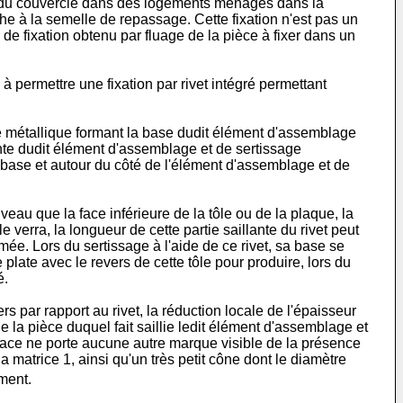
re du couvercle dans des logements ménagés dans la
he à la semelle de repassage. Cette fixation n'est pas un
de fixation obtenu par fluage de la pièce à fixer dans un
 permettre une fixation par rivet intégré permettant
ge métallique formant la base dudit élément d'assemblage
ante dudit élément d'assemblage et de sertissage
 base et autour du côté de l'élément d'assemblage et de
veau que la face inférieure de la tôle ou de la plaque, la
 verra, la longueur de cette partie saillante du rivet peut
ormée. Lors du sertissage à l'aide de ce rivet, sa base se
e plate avec le revers de cette tôle pour produire, lors du
é.
rs par rapport au rivet, la réduction locale de l'épaisseur
 la pièce duquel fait saillie ledit élément d'assemblage et
 face ne porte aucune autre marque visible de la présence
la matrice 1, ainsi qu'un très petit cône dont le diamètre
ement.