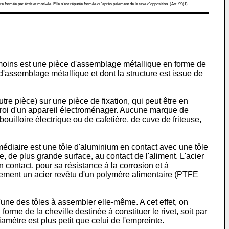
re formée par écrit et motivée. Elle n'est réputée formée qu'après paiement de la taxe d'opposition. (Art. 99(1)
au moins est une pièce d'assemblage métallique en forme de
d'assemblage métallique et dont la structure est issue de
e pièce) sur une pièce de fixation, qui peut être en
 paroi d'un appareil électroménager. Aucune marque de
ouilloire électrique ou de cafetière, de cuve de friteuse,
médiaire est une tôle d'aluminium en contact avec une tôle
e, de plus grande surface, au contact de l'aliment. L'acier
contact, pour sa résistance à la corrosion et à
alement un acier revêtu d'un polymère alimentaire (PTFE
'une des tôles à assembler elle-même. A cet effet, on
forme de la cheville destinée à constituer le rivet, soit par
amètre est plus petit que celui de l'empreinte.