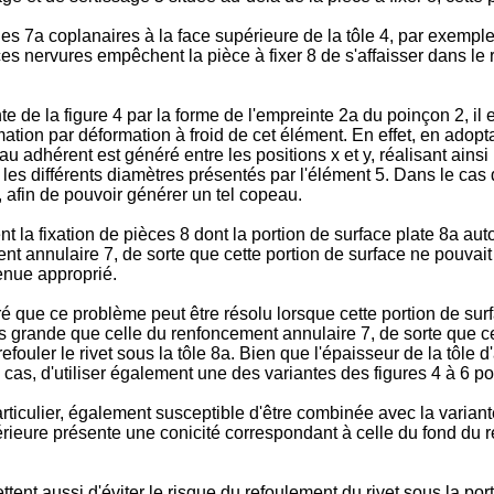
les 7a coplanaires à la face supérieure de la tôle 4, par exempl
nervures empêchent la pièce à fixer 8 de s'affaisser dans le 
te de la figure 4 par la forme de l'empreinte 2a du poinçon 2, il 
mation par déformation à froid de cet élément. En effet, en adop
u adhérent est généré entre les positions x et y, réalisant ainsi 
 les différents diamètres présentés par l'élément 5. Dans le cas 
5, afin de pouvoir générer un tel copeau.
ent la fixation de pièces 8 dont la portion de surface plate 8a a
ment annulaire 7, de sorte que cette portion de surface ne pouvai
enue approprié.
tré que ce problème peut être résolu lorsque cette portion de sur
 grande que celle du renfoncement annulaire 7, de sorte que cet
refouler le rivet sous la tôle 8a. Bien que l'épaisseur de la tôle
as, d'utiliser également une des variantes des figures 4 à 6 po
 particulier, également susceptible d'être combinée avec la vari
érieure présente une conicité correspondant à celle du fond du r
tent aussi d'éviter le risque du refoulement du rivet sous la porti