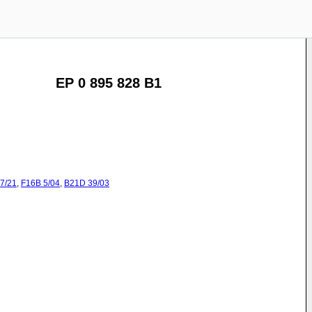
EP 0 895 828 B1
7/21
,
F16B
5/04
,
B21D
39/03