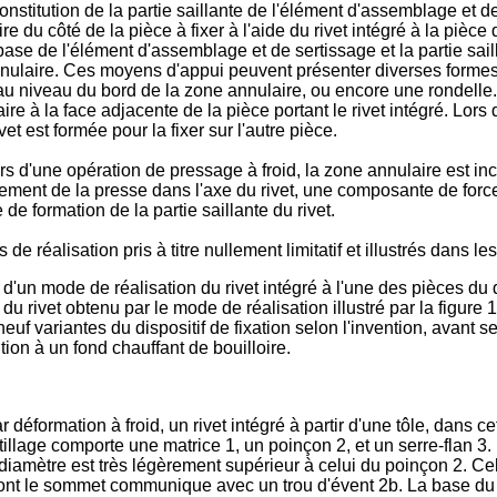
stitution de la partie saillante de l'élément d'assemblage et de
ire du côté de la pièce à fixer à l'aide du rivet intégré à la pièc
ase de l'élément d'assemblage et de sertissage et la partie saill
nnulaire. Ces moyens d'appui peuvent présenter diverses formes, c
 au niveau du bord de la zone annulaire, ou encore une rondell
ire à la face adjacente de la pièce portant le rivet intégré. Lor
vet est formée pour la fixer sur l'autre pièce.
urs d'une opération de pressage à froid, la zone annulaire est inc
ement de la presse dans l'axe du rivet, une composante de force c
 de formation de la partie saillante du rivet.
 réalisation pris à titre nullement limitatif et illustrés dans l
'un mode de réalisation du rivet intégré à l'une des pièces du dis
u rivet obtenu par le mode de réalisation illustré par la figure 1
uf variantes du dispositif de fixation selon l'invention, avant se
tion à un fond chauffant de bouilloire.
 par déformation à froid, un rivet intégré à partir d'une tôle, dans
outillage comporte une matrice 1, un poinçon 2, et un serre-flan 
e diamètre est très légèrement supérieur à celui du poinçon 2. C
 dont le sommet communique avec un trou d'évent 2b. La base du 