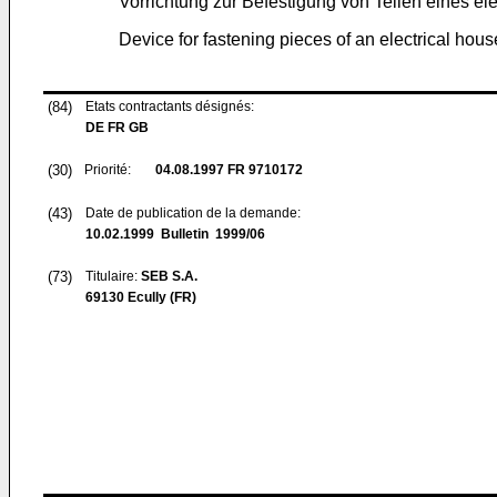
Vorrichtung zur Befestigung von Teilen eines el
Device for fastening pieces of an electrical hou
(84)
Etats contractants désignés:
DE FR GB
(30)
Priorité:
04.08.1997
FR 9710172
(43)
Date de publication de la demande:
10.02.1999
Bulletin 1999/06
(73)
Titulaire:
SEB S.A.
69130 Ecully (FR)