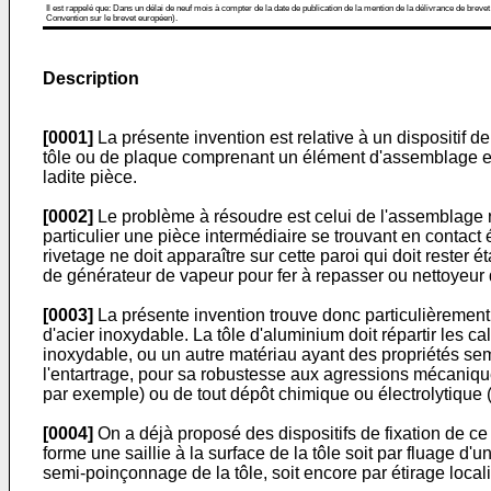
Il est rappelé que: Dans un délai de neuf mois à compter de la date de publication de la mention de la délivrance de brevet
Convention sur le brevet européen).
Description
[0001]
La présente invention est relative à un dispositif 
tôle ou de plaque comprenant un élément d'assemblage et de
ladite pièce.
[0002]
Le problème à résoudre est celui de l'assemblage r
particulier une pièce intermédiaire se trouvant en contac
rivetage ne doit apparaître sur cette paroi qui doit rester 
de générateur de vapeur pour fer à repasser ou nettoyeur d
[0003]
La présente invention trouve donc particulièrement 
d'acier inoxydable. La tôle d'aluminium doit répartir les ca
inoxydable, ou un autre matériau ayant des propriétés semb
l'entartrage, pour sa robustesse aux agressions mécanique
par exemple) ou de tout dépôt chimique ou électrolytique (or
[0004]
On a déjà proposé des dispositifs de fixation de ce
forme une saillie à la surface de la tôle soit par fluage d'u
semi-poinçonnage de la tôle, soit encore par étirage locali