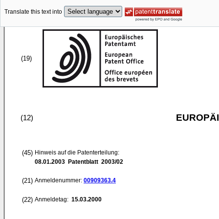
Translate this text into
(19)
EUROPÄI
(12)
(45)
Hinweis auf die Patenterteilung:
08.01.2003
Patentblatt 2003/02
(21)
Anmeldenummer:
00909363.4
(22)
Anmeldetag:
15.03.2000