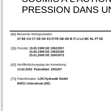
PRESSION DANS UN
(84)
Benannte Vertragsstaaten:
AT BE CH CY DE DK ES FI FR GB GR IE IT LI LU MC NL PT SE
(30)
Priorität:
19.05.1999
DE 19922957
10.06.1999
DE 19926450
25.01.2000
DE 10003075
(43)
Veröffentlichungstag der Anmeldung:
13.02.2002
Patentblatt 2002/07
(73)
Patentinhaber:
LOG Hydraulik GmbH
84051 Unterahrain (DE)