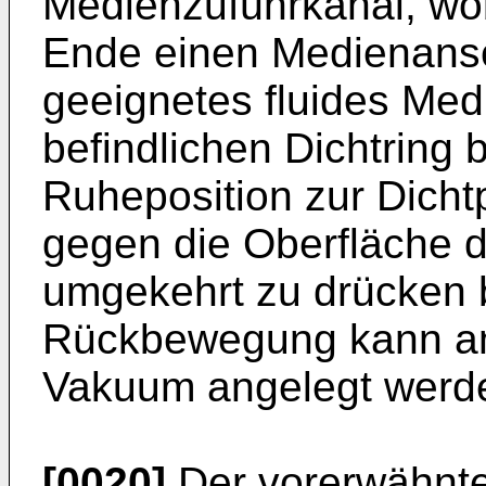
Medienzuführkanal, wo
Ende einen Medienansc
geeignetes fluides Me
befindlichen Dichtring 
Ruheposition zur Dicht
gegen die Oberfläche 
umgekehrt zu drücken 
Rückbewegung kann a
Vakuum angelegt werd
[0020]
Der vorerwähnte