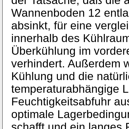
der Tatsache, daß die 
Wannenboden 12 entlan
absinkt, für eine verg
innerhalb des Kühlrau
Überkühlung im vorder
verhindert. Außerdem w
Kühlung und die natürli
temperaturabhängige Lu
Feuchtigkeitsabfuhr au
optimale Lagerbeding
schafft und ein langes