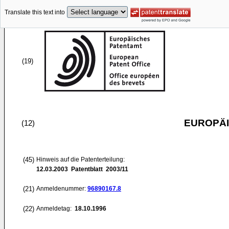
Translate this text into
(19)
EUROPÄI
(12)
(45)
Hinweis auf die Patenterteilung:
12.03.2003
Patentblatt 2003/11
(21)
Anmeldenummer:
96890167.8
(22)
Anmeldetag:
18.10.1996