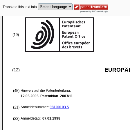
Translate this text into
(19)
EUROPÄI
(12)
(45)
Hinweis auf die Patenterteilung:
12.03.2003
Patentblatt 2003/11
(21)
Anmeldenummer:
98100103.5
(22)
Anmeldetag:
07.01.1998