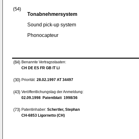
(54)
Tonabnehmersystem
Sound pick-up system
Phonocapteur
(84)
Benannte Vertragsstaaten:
CH DE ES FR GB IT LI
(30)
Priorität:
28.02.1997
AT 34497
(43)
Veröffentlichungstag der Anmeldung:
02.09.1998
Patentblatt 1998/36
(73)
Patentinhaber:
Schertler, Stephan
CH-6853 Ligornetto (CH)