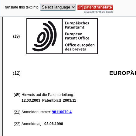
Translate this text into
(19)
EUROPÄI
(12)
(45)
Hinweis auf die Patenterteilung:
12.03.2003
Patentblatt 2003/11
(21)
Anmeldenummer:
98110070.4
(22)
Anmeldetag:
03.06.1998