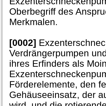
Exzenterschneckenpu
Oberbegriff des Anspr
Merkmalen.
[0002]
Exzenterschnec
Verdrängerpumpen und
ihres Erfinders als Mo
Exzenterschneckenpum
Förderelemente, den f
Gehäuseeinsatz, der au
wird, und die rotieren